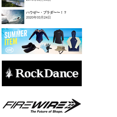
たっちー
ハウゼ〜・ブラダ〜〜！？
2020年03月24日
ハンマー
まっきー
三輪予報士
小川予報士
上田純子
上條将美
唐澤予報士
SancheZ
ゴン
米山予報士