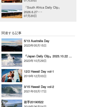
07月20日
喜納海人
KID
『South Africa Daily Clip』
2026.6.27･･･
07月20日
KOBU
KY
関連する記事
MIN
5/13 Australia Day
mitz
2023年05月15日
OYZ
『Japan Daily Clip』2023.10.22 @ Nihonkai / vol.1
2023年10月29日
S.K
12/2 Hawaii Day vol-1
Soulman
2019年12月03日
VAGY
3/15 Hawaii Day vol-2
2021年03月17日
waka☆=
岩手20190522
YUKI☆
2019年06月04日