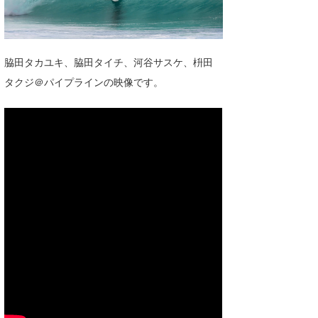
湘南
お知らせ
今月のプレゼント
千葉北
その他
脇田タカユキ、脇田タイチ、河谷サスケ、枡田
伊豆
ルール＆How to
タクジ＠パイプラインの映像です。
千葉南
VOTE!
大阪
サーファーズ
四国
沖縄
ライター/寄稿メディア