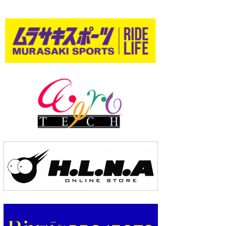
wanda
予報士 hiro.
banpaku
Mr.K
chappy
Romisea