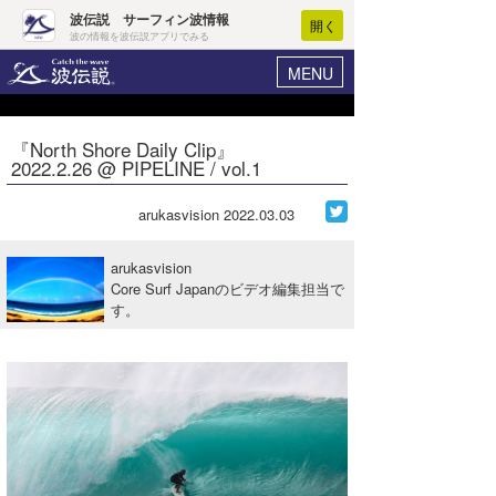
波伝説 サーフィン波情報
開く
波の情報を波伝説アプリでみる
MENU
ニュース
ヘルプ
マイホーム
『North Shore Daily Clip』
Core Surf Japan
2022.2.26 @ PIPELINE / vol.1
ログイン
コンテスト
新規会員登録
arukasvision
2022.03.03
ファッション/グッズ
波情報･概況
arukasvision
アート＆エンタメ
Core Surf Japanのビデオ編集担当で
波予想ツール
WAVE HUNTER
す。
コラム
気象情報
トラベル
ニュース
ショップ情報
サーフィンエリアガイド
ショップ情報
ウラナミ
会員メニュー