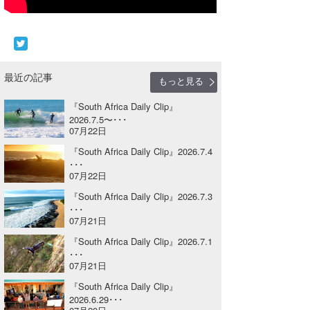
Core Surf Japan
メディア
Naoya Kimoto
波伝説アンバサダー/プロライダー
mitsuteru Kamio
SURFMEDIA
最近の記事
もっと見る
波伝説スタッフ
Yasunari Inoue
Colors MAGAZINE
福島寿実子
『South Africa Daily Clip』
2026.7.5〜･･･
Yoshiyuki Obata
WAVAL
中浦“JET”章
☆加藤
波伝説
07月22日
『South Africa Daily Clip』2026.7.4
arukasvision
嵯峨明日香
+☆maki☆+
･･･
07月22日
DELTA FORCE SURF
進士剛光
Aichan
『South Africa Daily Clip』2026.7.3
･･･
CBA Films
田原啓江
chan-U
07月21日
『South Africa Daily Clip』2026.7.1
熊谷素子
植村未来
ECE
･･･
07月21日
NOBUFUKU
G◎Da
『South Africa Daily Clip』
大野”MAR”修聖
H
2026.6.29･･･