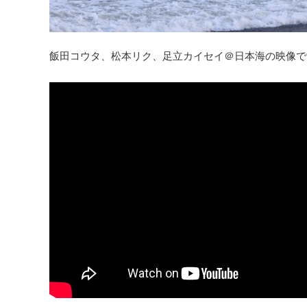
飯田コウタ、松本リク、足立カイセイ＠日本海の映像で