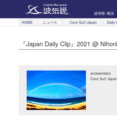
波情報･概況
HOME
ニュース
Core Surf Japan
Daily 
『Japan Daily Clip』2021 @ Nih
arukasvision
Core Surf 