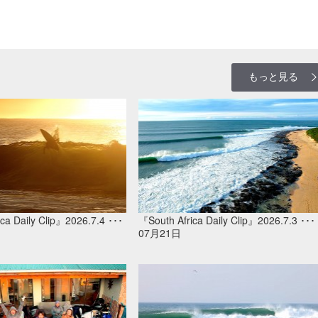
もっと見る
ca Daily Clip』2026.7.4 ･･･
『South Africa Daily Clip』2026.7.3 ･･･
07月21日