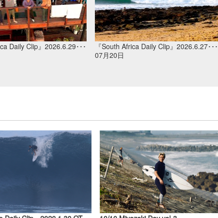
ca Daily Clip』2026.6.29･･･
『South Africa Daily Clip』2026.6.27･･･
07月20日
『North Shore Daily Clip』2020.1.30 OTW&BACKDOOR
10/10 Miyazaki Day vol-3