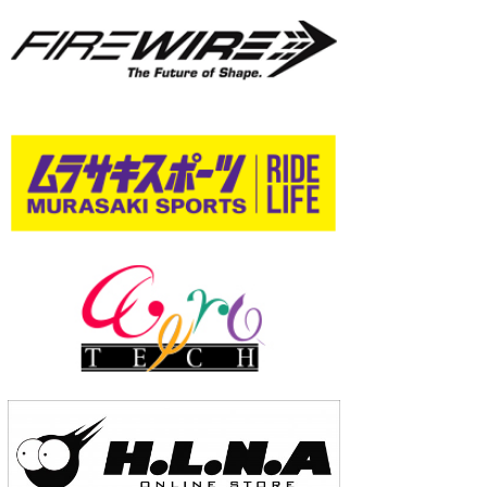
wanda
予報士 hiro.
banpaku
Mr.K
chappy
Romisea