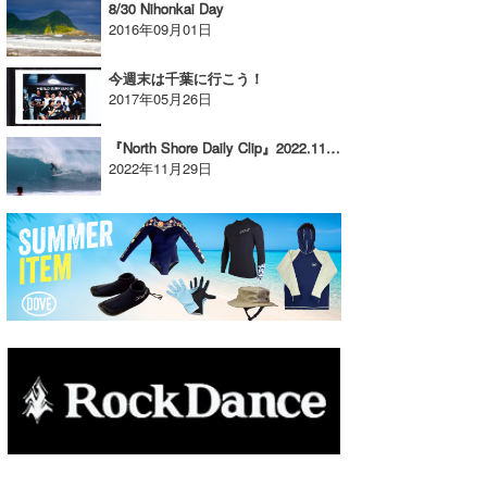
8/30 Nihonkai Day
2016年09月01日
たっちー
ハンマー
今週末は千葉に行こう！
2017年05月26日
まっきー
『North Shore Daily Clip』2022.11.27 @ Log Cabin / vol.2
三輪予報士
2022年11月29日
小川予報士
上田純子
上條将美
唐澤予報士
SancheZ
ゴン
米山予報士