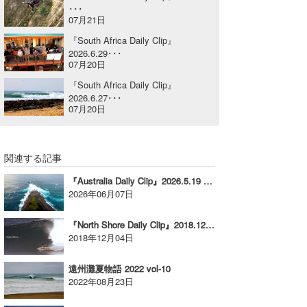
･･･
喜納海人
KID
07月21日
『South Africa Daily Clip』
KOBU
2026.6.29･･･
07月20日
KY
『South Africa Daily Clip』
2026.6.27･･･
MIN
07月20日
mitz
関連する記事
OYZ
『Australia Daily Clip』2026.5.19 @ The Peak
S.K
2026年06月07日
Soulman
『North Shore Daily Clip』2018.12.2 @ Rocky
2018年12月04日
VAGY
遠州灘夏物語 2022 vol-10
waka☆=
2022年08月23日
YUKI☆