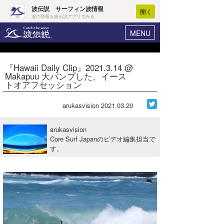
波伝説 サーフィン波情報
開く
波の情報を波伝説アプリでみる
MENU
ニュース
ヘルプ
マイホーム
『Hawaii Daily Clip』2021.3.14 @
Core Surf Japan
Makapuu 大パンプした、イース
ログイン
トオアフセッション
コンテスト
新規会員登録
arukasvision
2021.03.20
ファッション/グッズ
波情報･概況
アート＆エンタメ
arukasvision
波予想ツール
WAVE HUNTER
Core Surf Japanのビデオ編集担当で
す。
コラム
気象情報
トラベル
ニュース
ショップ情報
サーフィンエリアガイド
ショップ情報
ウラナミ
会員メニュー