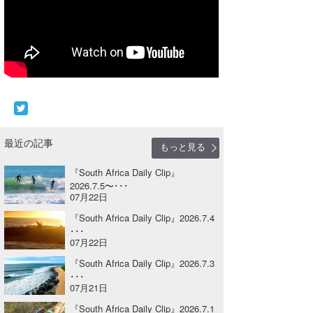
Core Surf Japan
メディア
Naoya Kimoto
波伝説アンバサダー/プロライダー
mitsuteru Kamio
SURFMEDIA
波伝説スタッフ
Yasunari Inoue
Colors MAGAZINE
福島寿実子
Yoshiyuki Obata
WAVAL
中浦“JET”章
☆加藤
波伝説
最近の記事
もっと見る
arukasvision
嵯峨明日香
+☆maki☆+
『South Africa Daily Clip』
2026.7.5〜･･･
DELTA FORCE SURF
進士剛光
Aichan
07月22日
CBA Films
田原啓江
chan-U
『South Africa Daily Clip』2026.7.4
･･･
07月22日
熊谷素子
植村未来
ECE
『South Africa Daily Clip』2026.7.3
NOBUFUKU
G◎Da
･･･
07月21日
大野”MAR”修聖
H
『South Africa Daily Clip』2026.7.1