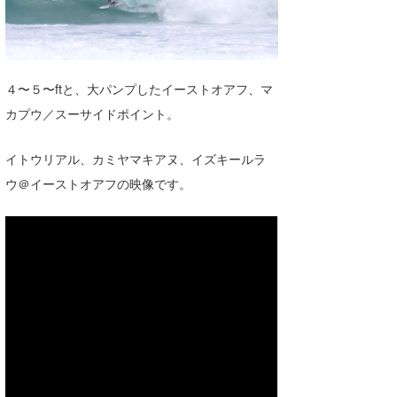
湘南
お知らせ
今月のプレゼント
千葉北
その他
伊豆
ルール＆How to
４〜５〜ftと、大パンプしたイーストオアフ、マ
カプウ／スーサイドポイント。
千葉南
VOTE!
イトウリアル、カミヤマキアヌ、イズキールラ
大阪
ウ＠イーストオアフの映像です。
サーファーズ
四国
沖縄
ライター/寄稿メディア