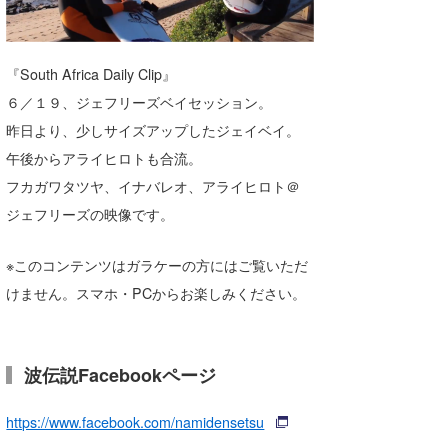
湘南
お知らせ
今月のプレゼント
千葉北
その他
『South Africa Daily Clip』
伊豆
ルール＆How to
６／１９、ジェフリーズベイセッション。
昨日より、少しサイズアップしたジェイベイ。
千葉南
VOTE!
午後からアライヒロトも合流。
大阪
フカガワタツヤ、イナバレオ、アライヒロト＠
サーファーズ
ジェフリーズの映像です。
四国
沖縄
※このコンテンツはガラケーの方にはご覧いただ
けません。スマホ・PCからお楽しみください。
波伝説Facebookページ
https://www.facebook.com/namidensetsu
ライター/寄稿メディア