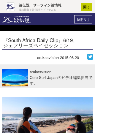
波伝説 サーフィン波情報
開く
波の情報を波伝説アプリでみる
MENU
ニュース
ヘルプ
マイホーム
『South Africa Daily Clip』6/19、
Core Surf Japan
ジェフリーズベイセッション
ログイン
コンテスト
新規会員登録
arukasvision
2015.06.20
ファッション/グッズ
波情報･概況
arukasvision
アート＆エンタメ
Core Surf Japanのビデオ編集担当で
波予想ツール
WAVE HUNTER
す。
コラム
気象情報
トラベル
ニュース
ショップ情報
サーフィンエリアガイド
ショップ情報
ウラナミ
会員メニュー