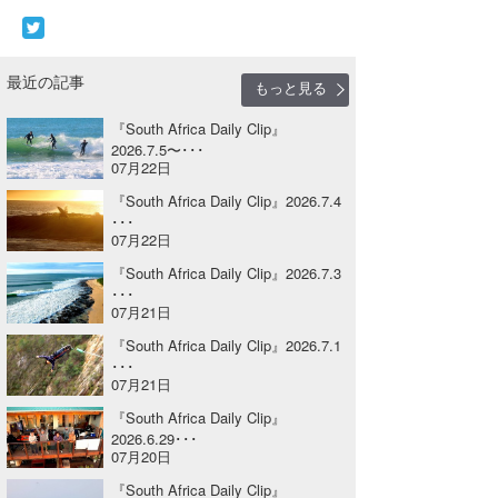
Core Surf Japan
メディア
Naoya Kimoto
最近の記事
もっと見る
波伝説アンバサダー/プロライダー
mitsuteru Kamio
SURFMEDIA
『South Africa Daily Clip』
2026.7.5〜･･･
波伝説スタッフ
Yasunari Inoue
Colors MAGAZINE
福島寿実子
07月22日
『South Africa Daily Clip』2026.7.4
Yoshiyuki Obata
WAVAL
中浦“JET”章
☆加藤
波伝説
･･･
07月22日
arukasvision
嵯峨明日香
+☆maki☆+
『South Africa Daily Clip』2026.7.3
･･･
DELTA FORCE SURF
進士剛光
Aichan
07月21日
CBA Films
田原啓江
chan-U
『South Africa Daily Clip』2026.7.1
･･･
07月21日
熊谷素子
植村未来
ECE
『South Africa Daily Clip』
NOBUFUKU
G◎Da
2026.6.29･･･
07月20日
大野”MAR”修聖
H
『South Africa Daily Clip』