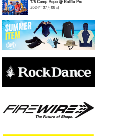
7/8 Comp Repo @ Ballito Pro
2024年07月09日
たっちー
ハンマー
まっきー
三輪予報士
小川予報士
上田純子
上條将美
唐澤予報士
SancheZ
ゴン
米山予報士