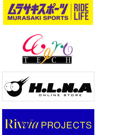
wanda
予報士 hiro.
banpaku
Mr.K
chappy
Romisea