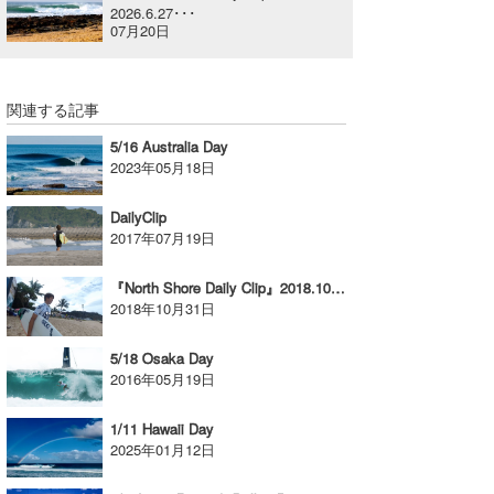
2026.6.27･･･
喜納海人
KID
07月20日
KOBU
関連する記事
KY
5/16 Australia Day
MIN
2023年05月18日
mitz
DailyClip
2017年07月19日
OYZ
『North Shore Daily Clip』2018.10.30 @ Sunset Beach
S.K
2018年10月31日
Soulman
5/18 Osaka Day
2016年05月19日
VAGY
1/11 Hawaii Day
waka☆=
2025年01月12日
YUKI☆