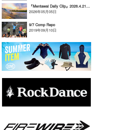
『Mentawai Daily Clip』2026.4.21 @ Thunder’s Right
たっちー
2026年05月05日
ハンマー
9/7 Comp Repo
2019年09月10日
まっきー
三輪予報士
小川予報士
上田純子
上條将美
唐澤予報士
SancheZ
ゴン
米山予報士