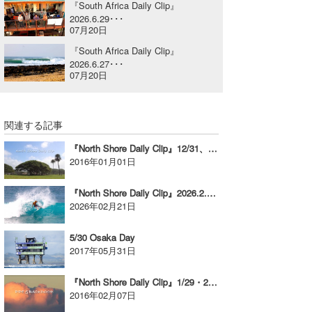
『South Africa Daily Clip』
喜納海人
KID
2026.6.29･･･
07月20日
KOBU
『South Africa Daily Clip』
2026.6.27･･･
KY
07月20日
MIN
関連する記事
mitz
『North Shore Daily Clip』12/31、ハレイワインターナショナルオープン/シニアメンズ
OYZ
2016年01月01日
S.K
『North Shore Daily Clip』2026.2.18 @ Rocky
2026年02月21日
Soulman
5/30 Osaka Day
VAGY
2017年05月31日
waka☆=
『North Shore Daily Clip』1/29・2/1＆2・パイプ＆バックドアセッション
2016年02月07日
YUKI☆