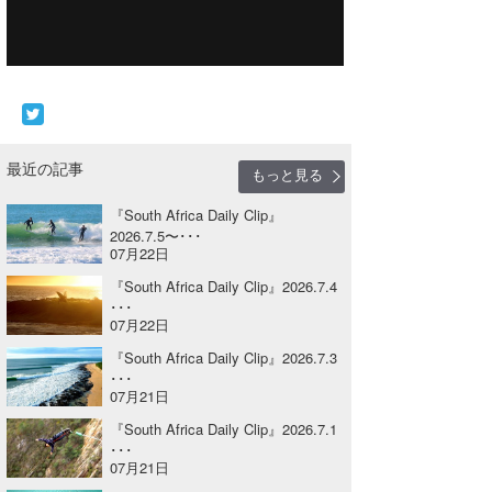
Core Surf Japan
メディア
Naoya Kimoto
波伝説アンバサダー/プロライダー
mitsuteru Kamio
SURFMEDIA
波伝説スタッフ
Yasunari Inoue
Colors MAGAZINE
福島寿実子
最近の記事
もっと見る
Yoshiyuki Obata
WAVAL
中浦“JET”章
☆加藤
波伝説
『South Africa Daily Clip』
2026.7.5〜･･･
arukasvision
嵯峨明日香
+☆maki☆+
07月22日
『South Africa Daily Clip』2026.7.4
DELTA FORCE SURF
進士剛光
Aichan
･･･
07月22日
CBA Films
田原啓江
chan-U
『South Africa Daily Clip』2026.7.3
･･･
熊谷素子
植村未来
ECE
07月21日
『South Africa Daily Clip』2026.7.1
NOBUFUKU
G◎Da
･･･
07月21日
大野”MAR”修聖
H