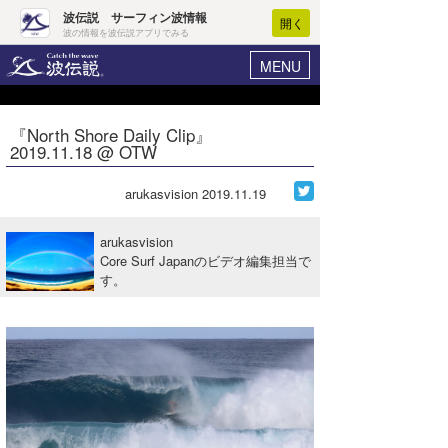
波伝説 サーフィン波情報
開く
波の情報を波伝説アプリでみる
MENU
ニュース
ヘルプ
マイホーム
『North Shore Daily Clip』
Core Surf Japan
2019.11.18 @ OTW
ログイン
コンテスト
新規会員登録
arukasvision
2019.11.19
ファッション/グッズ
波情報･概況
arukasvision
アート＆エンタメ
Core Surf Japanのビデオ編集担当で
波予想ツール
WAVE HUNTER
す。
コラム
気象情報
トラベル
ニュース
ショップ情報
サーフィンエリアガイド
ショップ情報
ウラナミ
会員メニュー