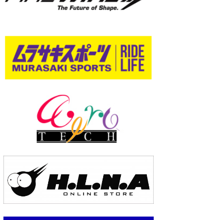
wanda
予報士 hiro.
banpaku
Mr.K
chappy
Romisea