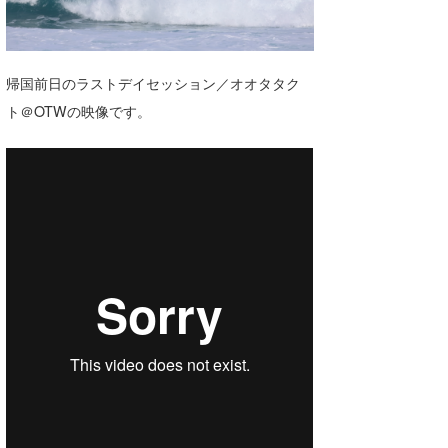
湘南
お知らせ
今月のプレゼント
千葉北
その他
帰国前日のラストデイセッション／オオタタク
伊豆
ルール＆How to
ト＠OTWの映像です。
千葉南
VOTE!
大阪
サーファーズ
四国
沖縄
ライター/寄稿メディア