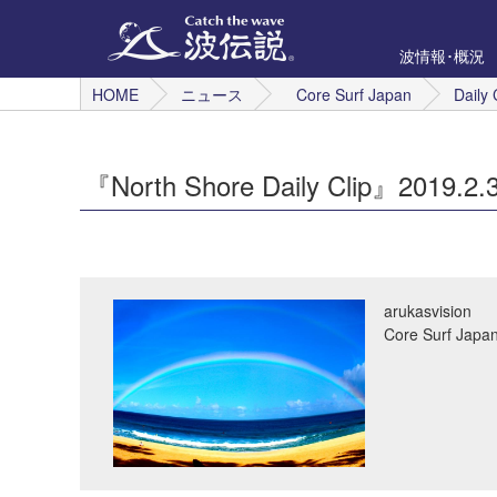
波情報･概況
HOME
ニュース
Core Surf Japan
Daily 
『North Shore Daily Clip』2019.2
arukasvision
Core Surf 