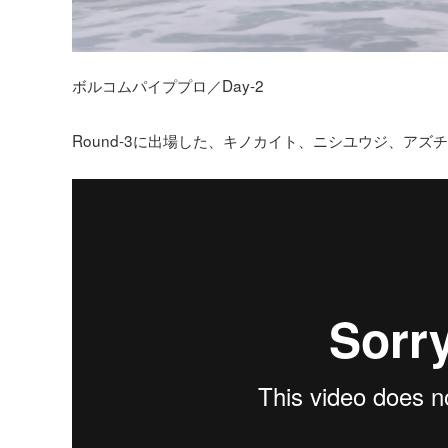
ボルコムパイププロ／Day-2
Round-3に出場した、キノカイト、ニシユウジ、ア