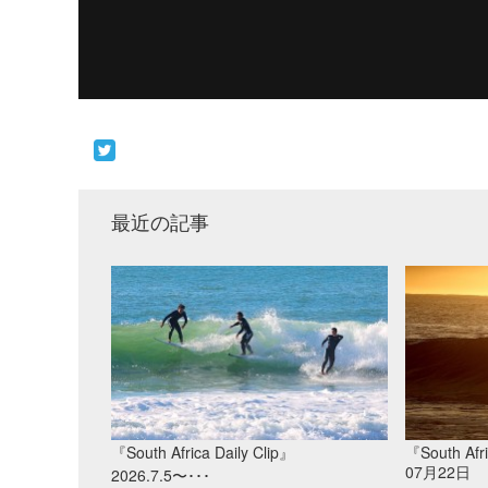
最近の記事
『South Africa Daily Clip』
『South Afri
07月22日
2026.7.5〜･･･