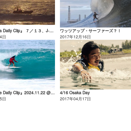
『South Africa Daily Clip』 ７／１３、J-BAY OPEN／DAY-２／Part-２。
ワッツアップ・サーファーズ？！
14日
2017年12月16日
『North Shore Daily Clip』2024.11.22 @ Rocky
4/16 Osaka Day
25日
2017年04月17日