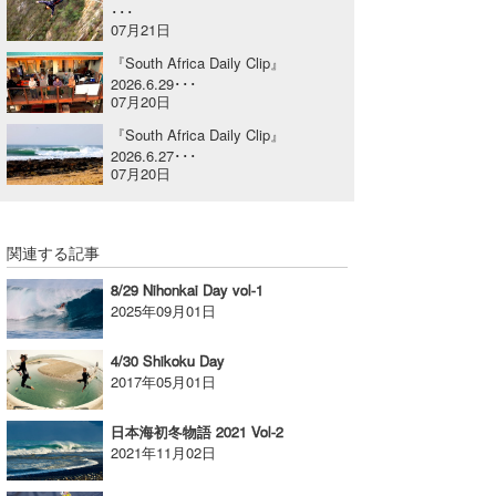
･･･
喜納海人
KID
07月21日
『South Africa Daily Clip』
KOBU
2026.6.29･･･
07月20日
KY
『South Africa Daily Clip』
2026.6.27･･･
MIN
07月20日
mitz
関連する記事
OYZ
8/29 Nihonkai Day vol-1
S.K
2025年09月01日
Soulman
4/30 Shikoku Day
2017年05月01日
VAGY
日本海初冬物語 2021 Vol-2
waka☆=
2021年11月02日
YUKI☆