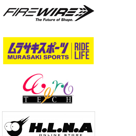
wanda
予報士 hiro.
banpaku
Mr.K
chappy
Romisea