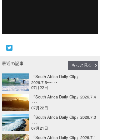
Core Surf Japan
メディア
Naoya Kimoto
波伝説アンバサダー/プロライダー
mitsuteru Kamio
SURFMEDIA
波伝説スタッフ
Yasunari Inoue
Colors MAGAZINE
福島寿実子
Yoshiyuki Obata
WAVAL
中浦“JET”章
☆加藤
波伝説
最近の記事
もっと見る
arukasvision
嵯峨明日香
+☆maki☆+
『South Africa Daily Clip』
2026.7.5〜･･･
DELTA FORCE SURF
進士剛光
Aichan
07月22日
CBA Films
田原啓江
chan-U
『South Africa Daily Clip』2026.7.4
･･･
07月22日
熊谷素子
植村未来
ECE
『South Africa Daily Clip』2026.7.3
NOBUFUKU
G◎Da
･･･
07月21日
大野”MAR”修聖
H
『South Africa Daily Clip』2026.7.1