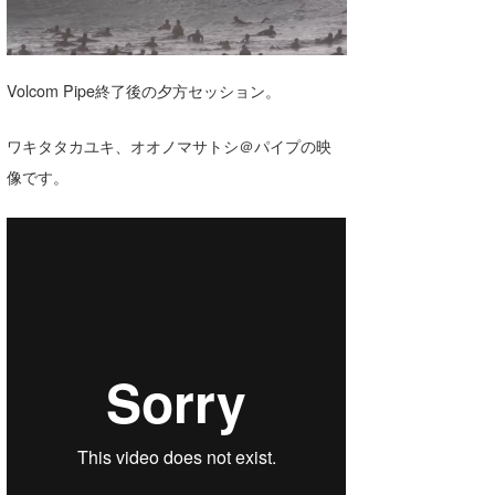
湘南
お知らせ
今月のプレゼント
千葉北
その他
Volcom Pipe終了後の夕方セッション。
伊豆
ルール＆How to
ワキタタカユキ、オオノマサトシ＠パイプの映
千葉南
VOTE!
像です。
大阪
サーファーズ
四国
沖縄
ライター/寄稿メディア