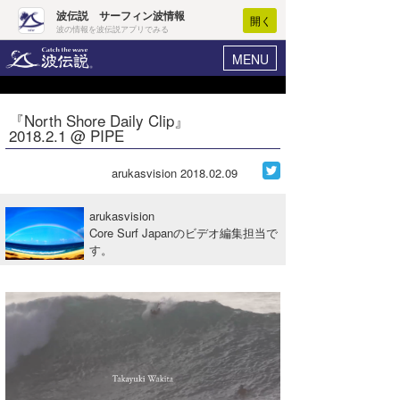
波伝説 サーフィン波情報
開く
波の情報を波伝説アプリでみる
MENU
ニュース
ヘルプ
マイホーム
『North Shore Daily Clip』
Core Surf Japan
2018.2.1 @ PIPE
ログイン
コンテスト
新規会員登録
arukasvision
2018.02.09
ファッション/グッズ
波情報･概況
arukasvision
アート＆エンタメ
Core Surf Japanのビデオ編集担当で
波予想ツール
WAVE HUNTER
す。
コラム
気象情報
トラベル
ニュース
ショップ情報
サーフィンエリアガイド
ショップ情報
ウラナミ
会員メニュー