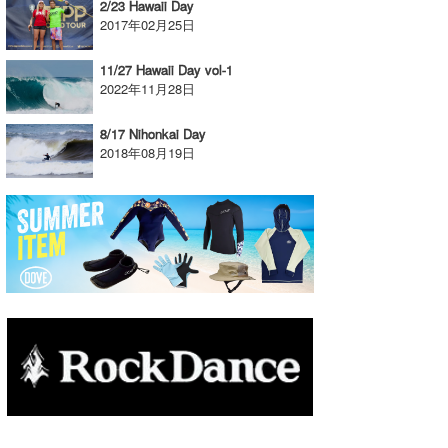
2/23 Hawaii Day
2017年02月25日
たっちー
ハンマー
11/27 Hawaii Day vol-1
2022年11月28日
まっきー
8/17 Nihonkai Day
三輪予報士
2018年08月19日
小川予報士
上田純子
上條将美
唐澤予報士
SancheZ
ゴン
米山予報士