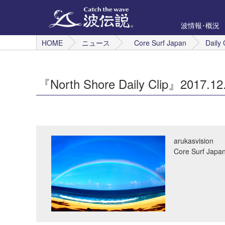
波情報･概況
HOME
ニュース
Core Surf Japan
Daily 
『North Shore Daily Clip』2017.12.
arukasvision
Core Surf 