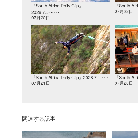
『South Africa Daily Clip』
『South Afri
07月22日
2026.7.5〜･･･
07月22日
『South Africa Daily Clip』2026.7.1 ･･･
『South Afri
07月21日
07月20日
関連する記事