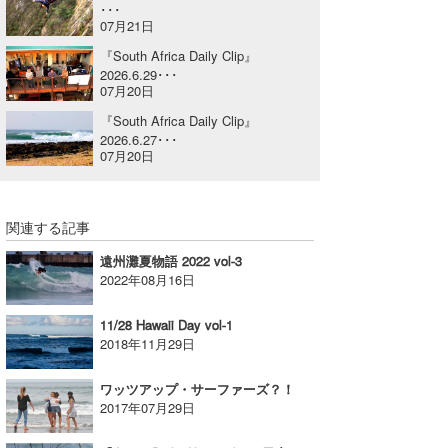
･･･
喜納海人
KID
07月21日
『South Africa Daily Clip』
KOBU
2026.6.29･･･
07月20日
KY
『South Africa Daily Clip』
2026.6.27･･･
MIN
07月20日
mitz
関連する記事
OYZ
遠州灘夏物語 2022 vol-3
S.K
2022年08月16日
Soulman
11/28 Hawaii Day vol-1
2018年11月29日
VAGY
ワッツアップ・サーファーズ？！
waka☆=
2017年07月29日
YUKI☆