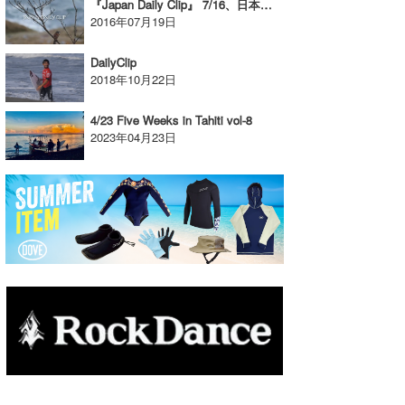
『Japan Daily Clip』 7/16、日本海セッション。
2016年07月19日
たっちー
DailyClip
ハンマー
2018年10月22日
まっきー
4/23 Five Weeks in Tahiti vol-8
三輪予報士
2023年04月23日
小川予報士
上田純子
上條将美
唐澤予報士
SancheZ
ゴン
米山予報士