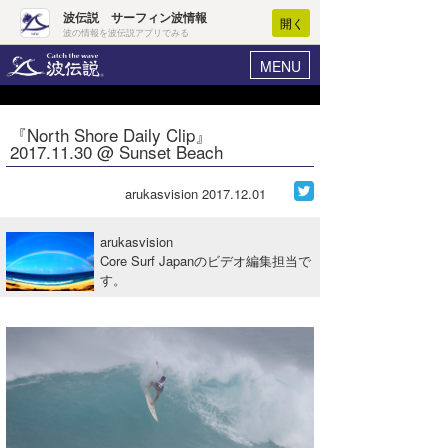
波伝説 サーフィン波情報
開く
波の情報を波伝説アプリでみる
MENU
ニュース
ヘルプ
マイホーム
『North Shore Daily Clip』
Core Surf Japan
2017.11.30 @ Sunset Beach
ログイン
コンテスト
新規会員登録
arukasvision
2017.12.01
ファッション/グッズ
波情報･概況
arukasvision
アート＆エンタメ
Core Surf Japanのビデオ編集担当で
波予想ツール
WAVE HUNTER
す。
コラム
気象情報
トラベル
ニュース
ショップ情報
サーフィンエリアガイド
ショップ情報
ウラナミ
会員メニュー