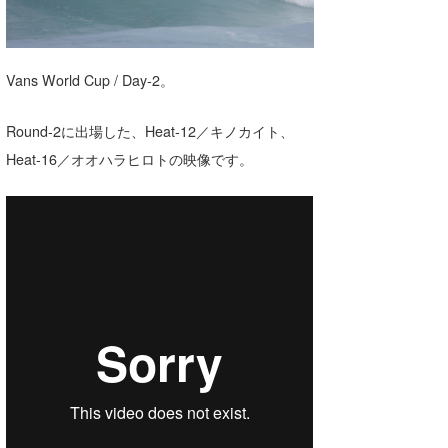
湘南
お知らせ
今月のプレゼント
千葉北
その他
Vans World Cup / Day-2。
伊豆
ルール＆How to
Round-2に出場した、Heat-12／キノカイト、
千葉南
VOTE!
Heat-16／オオハラヒロトの映像です。
大阪
サーファーズ
四国
沖縄
ライター/寄稿メディア