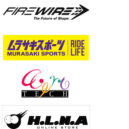
wanda
予報士 hiro.
banpaku
Mr.K
chappy
Romisea