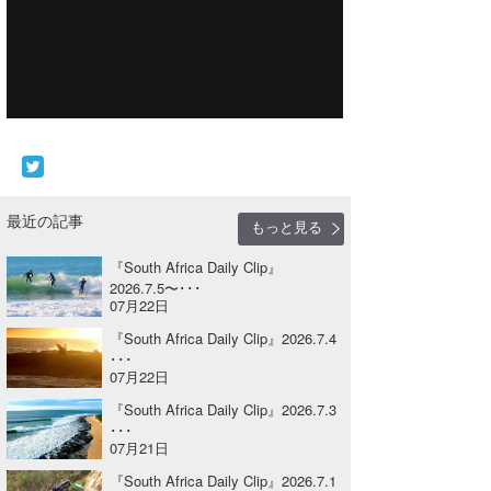
Core Surf Japan
メディア
Naoya Kimoto
波伝説アンバサダー/プロライダー
mitsuteru Kamio
SURFMEDIA
波伝説スタッフ
Yasunari Inoue
Colors MAGAZINE
福島寿実子
Yoshiyuki Obata
WAVAL
中浦“JET”章
☆加藤
波伝説
最近の記事
もっと見る
arukasvision
嵯峨明日香
+☆maki☆+
『South Africa Daily Clip』
2026.7.5〜･･･
DELTA FORCE SURF
進士剛光
Aichan
07月22日
『South Africa Daily Clip』2026.7.4
CBA Films
田原啓江
chan-U
･･･
07月22日
熊谷素子
植村未来
ECE
『South Africa Daily Clip』2026.7.3
NOBUFUKU
G◎Da
･･･
07月21日
大野”MAR”修聖
H
『South Africa Daily Clip』2026.7.1