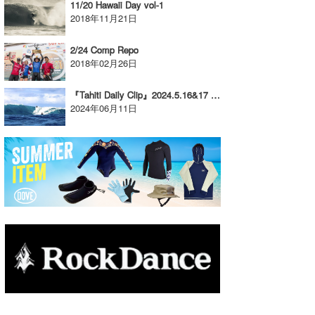
11/20 Hawaii Day vol-1
2018年11月21日
たっちー
ハンマー
2/24 Comp Repo
2018年02月26日
まっきー
『Tahiti Daily Clip』2024.5.16&17 @ Tahiti
三輪予報士
2024年06月11日
小川予報士
上田純子
上條将美
唐澤予報士
SancheZ
ゴン
米山予報士