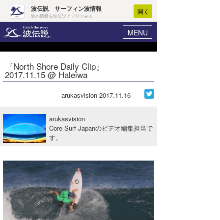
波伝説 サーフィン波情報
開く
波の情報を波伝説アプリでみる
MENU
ニュース
ヘルプ
マイホーム
『North Shore Daily Clip』
Core Surf Japan
2017.11.15 @ Haleiwa
ログイン
コンテスト
新規会員登録
arukasvision
2017.11.16
ファッション/グッズ
波情報･概況
arukasvision
アート＆エンタメ
Core Surf Japanのビデオ編集担当で
波予想ツール
WAVE HUNTER
す。
コラム
気象情報
トラベル
ニュース
ショップ情報
サーフィンエリアガイド
ショップ情報
ウラナミ
会員メニュー