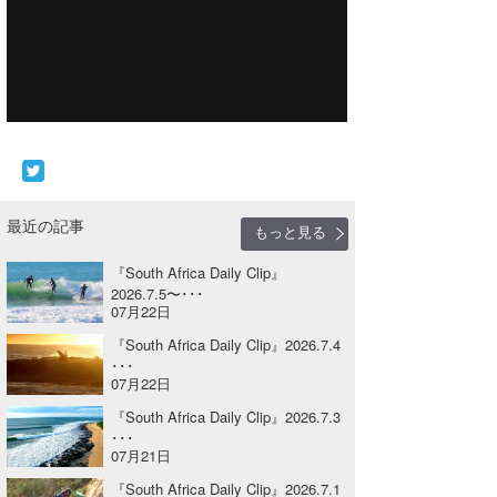
Core Surf Japan
メディア
Naoya Kimoto
波伝説アンバサダー/プロライダー
mitsuteru Kamio
SURFMEDIA
波伝説スタッフ
Yasunari Inoue
Colors MAGAZINE
福島寿実子
Yoshiyuki Obata
WAVAL
中浦“JET”章
☆加藤
波伝説
最近の記事
もっと見る
arukasvision
嵯峨明日香
+☆maki☆+
『South Africa Daily Clip』
2026.7.5〜･･･
DELTA FORCE SURF
進士剛光
Aichan
07月22日
CBA Films
田原啓江
chan-U
『South Africa Daily Clip』2026.7.4
･･･
07月22日
熊谷素子
植村未来
ECE
『South Africa Daily Clip』2026.7.3
NOBUFUKU
G◎Da
･･･
07月21日
大野”MAR”修聖
H
『South Africa Daily Clip』2026.7.1