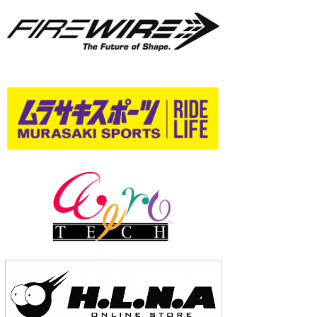
wanda
予報士 hiro.
banpaku
Mr.K
chappy
Romisea