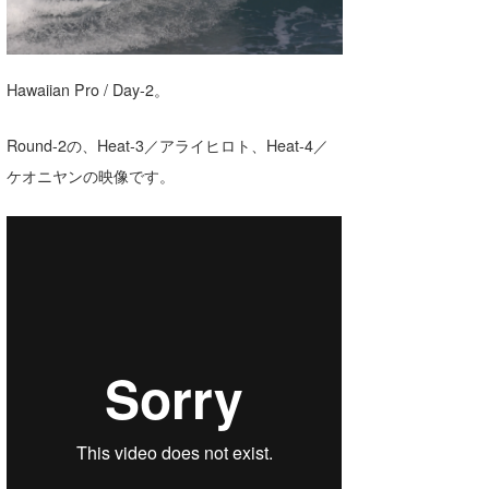
湘南
お知らせ
今月のプレゼント
千葉北
その他
Hawaiian Pro / Day-2。
伊豆
ルール＆How to
Round-2の、Heat-3／アライヒロト、Heat-4／
千葉南
VOTE!
ケオニヤンの映像です。
大阪
サーファーズ
四国
沖縄
ライター/寄稿メディア