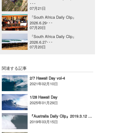
･･･
喜納海人
KID
07月21日
『South Africa Daily Clip』
KOBU
2026.6.29･･･
07月20日
KY
『South Africa Daily Clip』
2026.6.27･･･
MIN
07月20日
mitz
関連する記事
OYZ
2/7 Hawaii Day vol-4
S.K
2021年02月10日
Soulman
1/28 Hawaii Day
2025年01月29日
VAGY
『Australia Daily Clip』2019.3.12 @ WA
waka☆=
2019年03月15日
YUKI☆