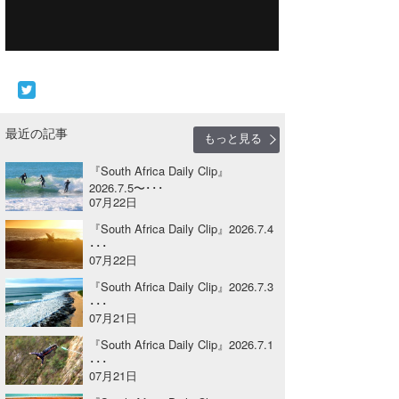
Core Surf Japan
メディア
Naoya Kimoto
波伝説アンバサダー/プロライダー
mitsuteru Kamio
SURFMEDIA
波伝説スタッフ
Yasunari Inoue
Colors MAGAZINE
福島寿実子
最近の記事
もっと見る
Yoshiyuki Obata
WAVAL
中浦“JET”章
☆加藤
波伝説
『South Africa Daily Clip』
2026.7.5〜･･･
07月22日
arukasvision
嵯峨明日香
+☆maki☆+
『South Africa Daily Clip』2026.7.4
DELTA FORCE SURF
進士剛光
Aichan
･･･
07月22日
CBA Films
田原啓江
chan-U
『South Africa Daily Clip』2026.7.3
･･･
熊谷素子
植村未来
ECE
07月21日
『South Africa Daily Clip』2026.7.1
NOBUFUKU
G◎Da
･･･
07月21日
大野”MAR”修聖
H