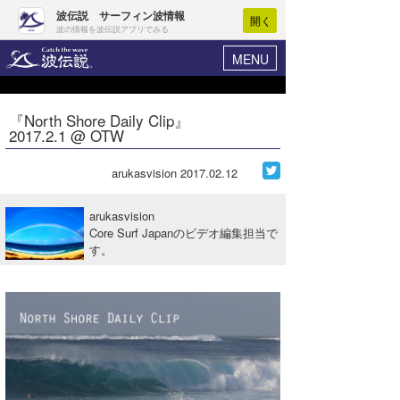
波伝説 サーフィン波情報
開く
波の情報を波伝説アプリでみる
MENU
ニュース
ヘルプ
マイホーム
『North Shore Daily Clip』
Core Surf Japan
2017.2.1 @ OTW
ログイン
コンテスト
新規会員登録
arukasvision
2017.02.12
ファッション/グッズ
波情報･概況
arukasvision
アート＆エンタメ
Core Surf Japanのビデオ編集担当で
波予想ツール
WAVE HUNTER
す。
コラム
気象情報
トラベル
ニュース
ショップ情報
サーフィンエリアガイド
ショップ情報
ウラナミ
会員メニュー