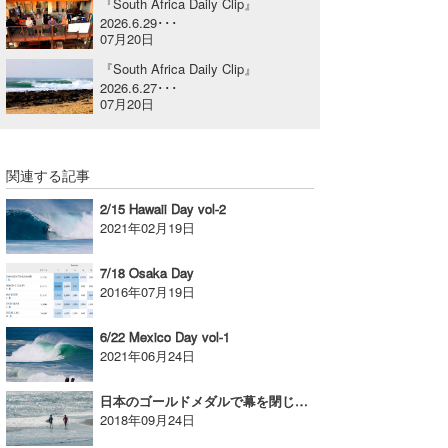
『South Africa Daily Clip』
2026.6.29･･･
喜納海人
KID
07月20日
KOBU
『South Africa Daily Clip』
2026.6.27･･･
07月20日
KY
MIN
関連する記事
mitz
2/15 Hawaii Day vol-2
2021年02月19日
OYZ
S.K
7/18 Osaka Day
2016年07月19日
Soulman
6/22 Mexico Day vol-1
VAGY
2021年06月24日
waka☆=
日本のゴールドメダルで幕を閉じた大会 。。。
2018年09月24日
YUKI☆