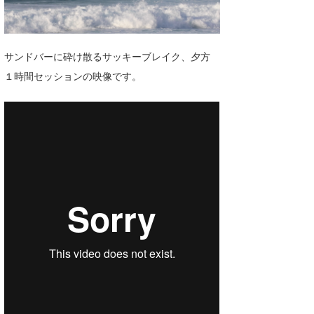
湘南
お知らせ
今月のプレゼント
千葉北
その他
サンドバーに砕け散るサッキーブレイク、夕方
伊豆
ルール＆How to
１時間セッションの映像です。
千葉南
VOTE!
大阪
サーファーズ
四国
沖縄
ライター/寄稿メディア