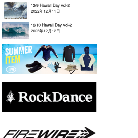
12/9 Hawaii Day vol-2
たっちー
2022年12月11日
ハンマー
12/10 Hawaii Day vol-2
2025年12月12日
まっきー
三輪予報士
小川予報士
上田純子
上條将美
唐澤予報士
SancheZ
ゴン
米山予報士