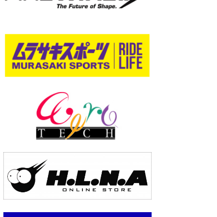
wanda
予報士 hiro.
banpaku
Mr.K
chappy
Romisea