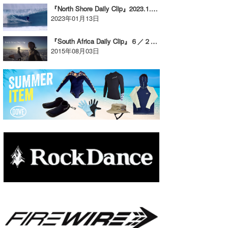
『North Shore Daily Clip』2023.1.10 @ BACKDOOR & PIPE & OTW
たっちー
2023年01月13日
ハンマー
『South Africa Daily Clip』６／２５ ジェフリーズベイセッション。
2015年08月03日
まっきー
三輪予報士
小川予報士
上田純子
上條将美
唐澤予報士
SancheZ
ゴン
米山予報士