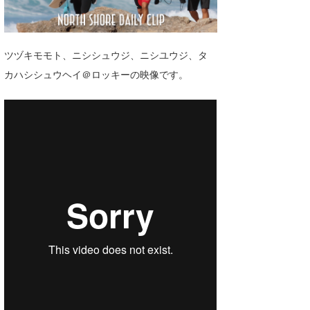
湘南
お知らせ
今月のプレゼント
千葉北
その他
ツヅキモモト、ニシシュウジ、ニシユウジ、タ
伊豆
ルール＆How to
カハシシュウヘイ＠ロッキーの映像です。
千葉南
VOTE!
大阪
サーファーズ
四国
沖縄
ライター/寄稿メディア