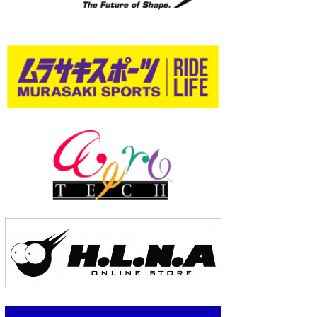
wanda
予報士 hiro.
banpaku
Mr.K
chappy
Romisea