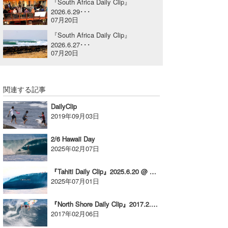
『South Africa Daily Clip』
2026.6.29･･･
喜納海人
KID
07月20日
KOBU
『South Africa Daily Clip』
2026.6.27･･･
07月20日
KY
MIN
関連する記事
mitz
DailyClip
2019年09月03日
OYZ
S.K
2/6 Hawaii Day
2025年02月07日
Soulman
『Tahiti Daily Clip』2025.6.20 @ Teahupoo
VAGY
2025年07月01日
waka☆=
『North Shore Daily Clip』2017.2.5 @ ROCKY
2017年02月06日
YUKI☆