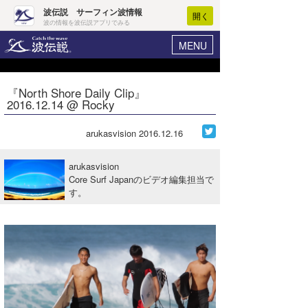
波伝説 サーフィン波情報
開く
波の情報を波伝説アプリでみる
MENU
ニュース
ヘルプ
マイホーム
『North Shore Daily Clip』
Core Surf Japan
2016.12.14 @ Rocky
ログイン
コンテスト
新規会員登録
arukasvision
2016.12.16
ファッション/グッズ
波情報･概況
arukasvision
アート＆エンタメ
Core Surf Japanのビデオ編集担当で
波予想ツール
WAVE HUNTER
す。
コラム
気象情報
トラベル
ニュース
ショップ情報
サーフィンエリアガイド
ショップ情報
ウラナミ
会員メニュー