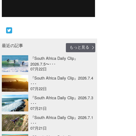
Core Surf Japan
メディア
Naoya Kimoto
波伝説アンバサダー/プロライダー
mitsuteru Kamio
SURFMEDIA
波伝説スタッフ
Yasunari Inoue
Colors MAGAZINE
福島寿実子
最近の記事
もっと見る
Yoshiyuki Obata
WAVAL
中浦“JET”章
☆加藤
波伝説
『South Africa Daily Clip』
2026.7.5〜･･･
07月22日
arukasvision
嵯峨明日香
+☆maki☆+
『South Africa Daily Clip』2026.7.4
DELTA FORCE SURF
進士剛光
Aichan
･･･
07月22日
CBA Films
田原啓江
chan-U
『South Africa Daily Clip』2026.7.3
･･･
熊谷素子
植村未来
ECE
07月21日
『South Africa Daily Clip』2026.7.1
NOBUFUKU
G◎Da
･･･
07月21日
大野”MAR”修聖
H