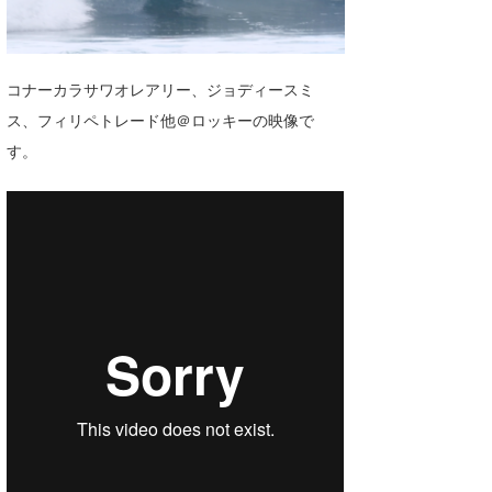
湘南
お知らせ
今月のプレゼント
千葉北
その他
コナーカラサワオレアリー、ジョディースミ
伊豆
ルール＆How to
ス、フィリペトレード他＠ロッキーの映像で
す。
千葉南
VOTE!
大阪
サーファーズ
四国
沖縄
ライター/寄稿メディア