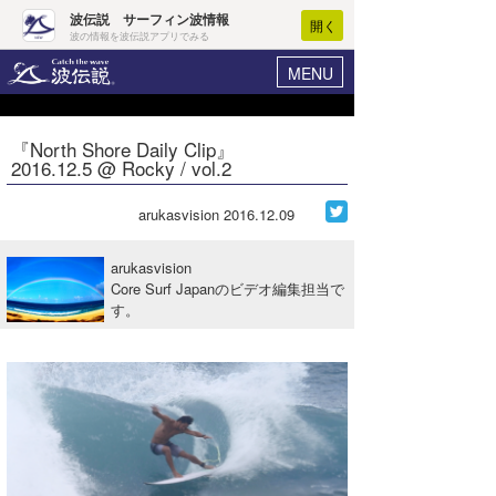
波伝説 サーフィン波情報
開く
波の情報を波伝説アプリでみる
MENU
ニュース
ヘルプ
マイホーム
『North Shore Daily Clip』
Core Surf Japan
2016.12.5 @ Rocky / vol.2
ログイン
コンテスト
新規会員登録
arukasvision
2016.12.09
ファッション/グッズ
波情報･概況
arukasvision
アート＆エンタメ
Core Surf Japanのビデオ編集担当で
波予想ツール
WAVE HUNTER
す。
コラム
気象情報
トラベル
ニュース
ショップ情報
サーフィンエリアガイド
ショップ情報
ウラナミ
会員メニュー