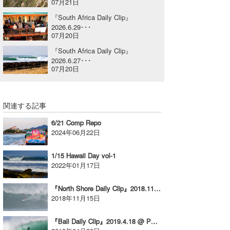
07月21日
喜納海人
KID
『South Africa Daily Clip』
2026.6.29･･･
KOBU
07月20日
『South Africa Daily Clip』
KY
2026.6.27･･･
07月20日
MIN
mitz
関連する記事
OYZ
6/21 Comp Repo
2024年06月22日
S.K
1/15 Hawaii Day vol-1
Soulman
2022年01月17日
VAGY
『North Shore Daily Clip』2018.11.14 @ Sunset Beach
2018年11月15日
waka☆=
『Bali Daily Clip』2019.4.18 @ Padang padang
YUKI☆