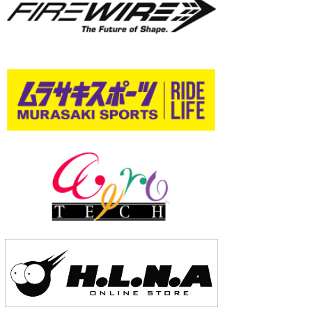
wanda
予報士 hiro.
banpaku
Mr.K
chappy
Romisea