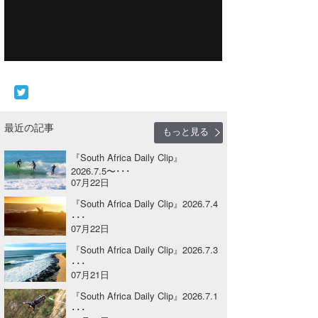
Core Surf Japan
メディア
Naoya Kimoto
波伝説アンバサダー/プロライダー
mitsuteru Kamio
SURFMEDIA
波伝説スタッフ
Yasunari Inoue
Colors MAGAZINE
福島寿実子
最近の記事
もっと見る
Yoshiyuki Obata
WAVAL
中浦“JET”章
☆加藤
波伝説
『South Africa Daily Clip』
arukasvision
嵯峨明日香
+☆maki☆+
2026.7.5〜･･･
07月22日
DELTA FORCE SURF
進士剛光
Aichan
『South Africa Daily Clip』2026.7.4
･･･
CBA Films
田原啓江
chan-U
07月22日
熊谷素子
植村未来
ECE
『South Africa Daily Clip』2026.7.3
･･･
07月21日
NOBUFUKU
G◎Da
『South Africa Daily Clip』2026.7.1
大野”MAR”修聖
H
･･･