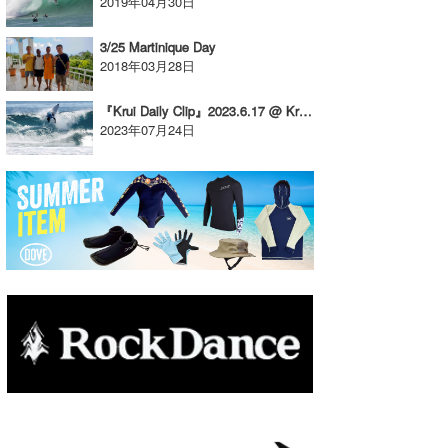
2019年04月30日
たっちー
3/25 Martinique Day
2018年03月28日
ハンマー
まっきー
『Krui Daily Clip』2023.6.17 @ Krui / vol.2
2023年07月24日
三輪予報士
小川予報士
上田純子
上條将美
唐澤予報士
SancheZ
ゴン
米山予報士