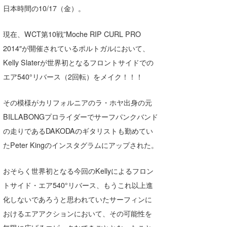
日本時間の10/17（金）。
喜納海人
KID
KOBU
現在、WCT第10戦”Moche RIP CURL PRO
2014″が開催されているポルトガルにおいて、
KY
Kelly Slaterが世界初となるフロントサイドでの
MIN
エア540°リバース（2回転）をメイク！！！
mitz
その模様がカリフォルニアのラ・ホヤ出身の元
BILLABONGプロライダーでサーフパンクバンド
OYZ
の走りであるDAKODAのギタリストも勤めてい
S.K
たPeter Kingのインスタグラムにアップされた。
Soulman
おそらく世界初となる今回のKellyによるフロン
VAGY
トサイド・エア540°リバース、もうこれ以上進
化しないであろうと思われていたサーフィンに
waka☆=
おけるエアアクションにおいて、その可能性を
YUKI☆