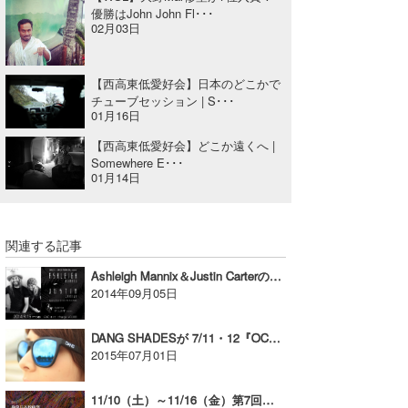
優勝はJohn John Fl･･･
02月03日
wanda
予報士 hiro.
【西高東低愛好会】日本のどこかで
チューブセッション | S･･･
banpaku
01月16日
Mr.K
【西高東低愛好会】どこか遠くへ |
Somewhere E･･･
01月14日
chappy
Romisea
関連する記事
Ashleigh Mannix＆Justin CarterのLIVE 逗子”surfers”で9/15（祝）に開催！！
2014年09月05日
DANG SHADESが 7/11・12『OCEAN PEOPLES』に今年も登場！
2015年07月01日
11/10（土）～11/16（金）第7回横乗日本映画祭が茅ヶ崎にて開催！【AD】