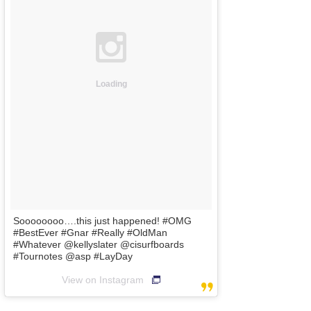
Core Surf Japan
メディア
Naoya Kimoto
波伝説アンバサダー/プロライダー
mitsuteru Kamio
SURFMEDIA
Loading
波伝説スタッフ
Yasunari Inoue
Colors MAGAZINE
福島寿実子
Yoshiyuki Obata
WAVAL
中浦“JET”章
☆加藤
波伝説
arukasvision
嵯峨明日香
+☆maki☆+
DELTA FORCE SURF
進士剛光
Aichan
CBA Films
田原啓江
chan-U
Soooooooo….this just happened! #OMG
#BestEver #Gnar #Really #OldMan
熊谷素子
植村未来
ECE
#Whatever @kellyslater @cisurfboards
#Tournotes @asp #LayDay
NOBUFUKU
G◎Da
View on Instagram
大野”MAR”修聖
H