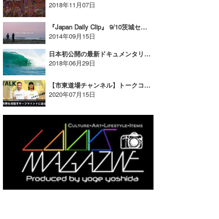
2018年11月07日
『Japan Daily Clip』 9/10茨城セッション！
2014年09月15日
日本初公開の最新ドキュメンタリー映画『VAGUE A L’AME Wave to the Soul （魂への波）』上映会のお知らせ【AD】
2018年06月29日
【市東道場チャンネル】トークコーナー配信！今回のゲストはJPSA3年連続グラチャンの加藤嵐プロ！
2020年07月15日