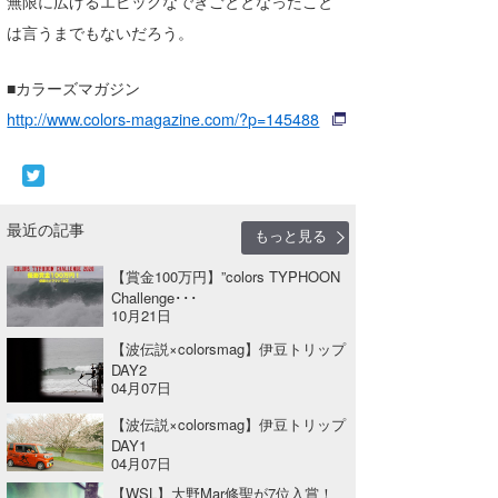
無限に広げるエピックなできごととなったこと
は言うまでもないだろう。
たっちー
ハンマー
■カラーズマガジン
http://www.colors-magazine.com/?p=145488
まっきー
三輪予報士
小川予報士
最近の記事
もっと見る
上田純子
【賞⾦100万円】”colors TYPHOON
Challenge･･･
上條将美
10月21日
【波伝説×colorsmag】伊豆トリップ
唐澤予報士
DAY2
04月07日
SancheZ
【波伝説×colorsmag】伊豆トリップ
ゴン
DAY1
04月07日
米山予報士
【WSL】大野Mar修聖が7位入賞！