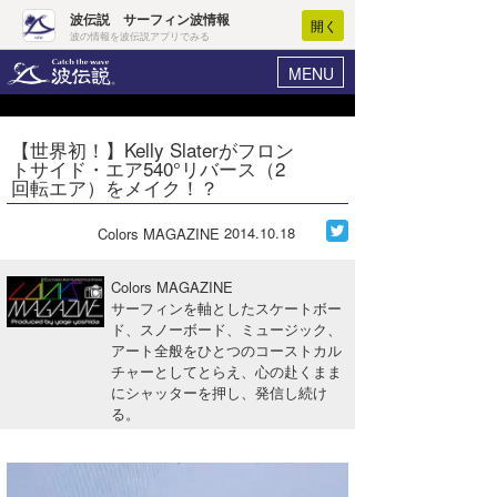
波伝説 サーフィン波情報
開く
波の情報を波伝説アプリでみる
MENU
ニュース
ヘルプ
マイホーム
【世界初！】Kelly Slaterがフロン
Core Surf Japan
トサイド・エア540°リバース（2
ログイン
回転エア）をメイク！？
コンテスト
新規会員登録
2014.10.18
Colors MAGAZINE
ファッション/グッズ
波情報･概況
アート＆エンタメ
Colors MAGAZINE
波予想ツール
WAVE HUNTER
サーフィンを軸としたスケートボー
ド、スノーボード、ミュージック、
コラム
気象情報
アート全般をひとつのコーストカル
チャーとしてとらえ、心の赴くまま
トラベル
ニュース
にシャッターを押し、発信し続け
る。
ショップ情報
サーフィンエリアガイド
ショップ情報
ウラナミ
会員メニュー