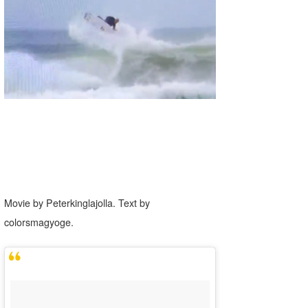
湘南
お知らせ
今月のプレゼント
千葉北
その他
伊豆
ルール＆How to
千葉南
VOTE!
大阪
サーファーズ
四国
沖縄
Movie by Peterkinglajolla. Text by
colorsmagyoge.
ライター/寄稿メディア