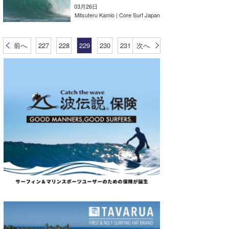
03月26日
Mitsuteru Kamio | Core Surf Japan
前へ
227
228
229
230
231
次へ