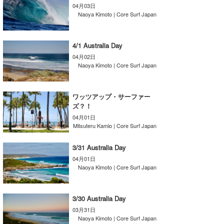
04月03日
喜納海人
KID
Naoya Kimoto | Core Surf Japan
KOBU
4/1 Australia Day
KY
04月02日
Naoya Kimoto | Core Surf Japan
MIN
mitz
ワッツアップ・サーファー
ズ？！
OYZ
04月01日
Mitsuteru Kamio | Core Surf Japan
S.K
3/31 Australia Day
Soulman
04月01日
Naoya Kimoto | Core Surf Japan
VAGY
waka☆=
3/30 Australia Day
03月31日
YUKI☆
Naoya Kimoto | Core Surf Japan