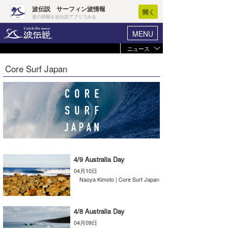
波伝説 サーフィン波情報
開く
波の情報を波伝説アプリでみる
MENU
ニュース
ヘルプ
マイホーム
Core Surf Japan
Core Surf Japan
ログイン
コンテスト
新規会員登録
ファッション/グッズ
波情報･概況
アート＆エンタメ
波予想ツール
WAVE HUNTER
コラム
気象情報
4/9 Australia Day
04月10日
トラベル
ニュース
Naoya Kimoto | Core Surf Japan
ショップ情報
サーフィンエリアガイド
4/8 Australia Day
ショップ情報
ウラナミ
会員メニュー
04月09日