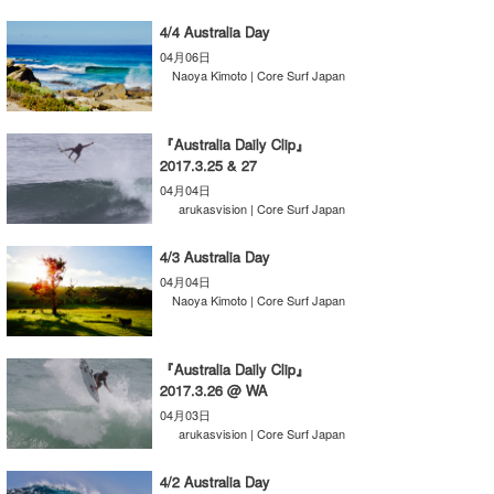
Core Surf Japan
4/4 Australia Day
04月06日
メディア
Naoya Kimoto
Naoya Kimoto | Core Surf Japan
波伝説アンバサダー/プロライダー
mitsuteru Kamio
SURFMEDIA
『Australia Daily Clip』
波伝説スタッフ
Yasunari Inoue
Colors MAGAZINE
福島寿実子
2017.3.25 & 27
04月04日
Yoshiyuki Obata
WAVAL
中浦“JET”章
☆加藤
波伝説
arukasvision | Core Surf Japan
arukasvision
嵯峨明日香
+☆maki☆+
4/3 Australia Day
04月04日
DELTA FORCE SURF
進士剛光
Aichan
Naoya Kimoto | Core Surf Japan
CBA Films
田原啓江
chan-U
『Australia Daily Clip』
熊谷素子
植村未来
ECE
2017.3.26 @ WA
04月03日
NOBUFUKU
G◎Da
arukasvision | Core Surf Japan
大野”MAR”修聖
H
4/2 Australia Day