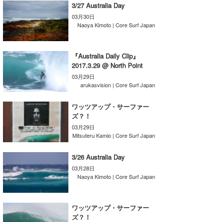
3/27 Australia Day
wanda
03月30日
Naoya Kimoto | Core Surf Japan
予報士 hiro.
『Australia Daily Clip』
banpaku
2017.3.29 @ North Point
Mr.K
03月29日
arukasvision | Core Surf Japan
chappy
ワッツアップ・サーファー
ズ？！
Romisea
03月29日
Mitsuteru Kamio | Core Surf Japan
3/26 Australia Day
03月28日
Naoya Kimoto | Core Surf Japan
ワッツアップ・サーファー
ズ？！