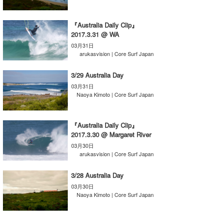
たっちー
『Australia Daily Clip』
ハンマー
2017.3.31 @ WA
03月31日
まっきー
arukasvision | Core Surf Japan
三輪予報士
3/29 Australia Day
03月31日
小川予報士
Naoya Kimoto | Core Surf Japan
上田純子
『Australia Daily Clip』
2017.3.30 @ Margaret River
上條将美
03月30日
arukasvision | Core Surf Japan
唐澤予報士
SancheZ
3/28 Australia Day
03月30日
ゴン
Naoya Kimoto | Core Surf Japan
米山予報士