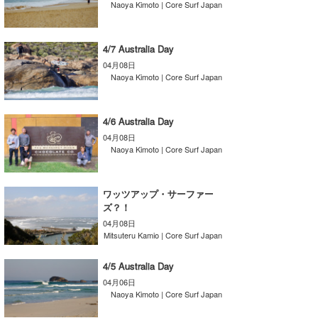
Naoya Kimoto | Core Surf Japan
湘南
お知らせ
今月のプレゼント
千葉北
その他
4/7 Australia Day
04月08日
伊豆
ルール＆How to
Naoya Kimoto | Core Surf Japan
千葉南
VOTE!
4/6 Australia Day
大阪
04月08日
サーファーズ
Naoya Kimoto | Core Surf Japan
四国
沖縄
ワッツアップ・サーファー
ズ？！
04月08日
Mitsuteru Kamio | Core Surf Japan
4/5 Australia Day
04月06日
Naoya Kimoto | Core Surf Japan
ライター/寄稿メディア