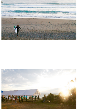
たっちー
ハンマー
まっきー
三輪予報士
小川予報士
上田純子
上條将美
唐澤予報士
SancheZ
ゴン
米山予報士