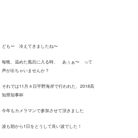
Core Surf Japan
メディア
Naoya Kimoto
波伝説アンバサダー/プロライダー
mitsuteru Kamio
SURFMEDIA
波伝説スタッフ
Yasunari Inoue
Colors MAGAZINE
福島寿実子
どもー 冷えてきましたね〜
Yoshiyuki Obata
WAVAL
中浦“JET”章
☆加藤
波伝説
毎晩、温めた風呂に入る時、 あぅぁ〜 って
arukasvision
嵯峨明日香
+☆maki☆+
声が出ちゃいませんか？
DELTA FORCE SURF
進士剛光
Aichan
それでは11月４日平野海岸で行われた、2018高
知県知事杯
CBA Films
田原啓江
chan-U
熊谷素子
植村未来
ECE
今年もカメラマンで参加させて頂きました
NOBUFUKU
G◎Da
波も朝から1日をとうして良い波でした！
大野”MAR”修聖
H