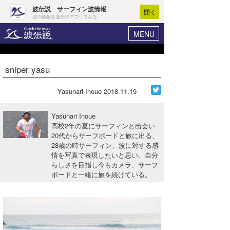
波伝説 サーフィン波情報
開く
波の情報を波伝説アプリでみる
MENU
ニュース
ヘルプ
マイホーム
sniper yasu
Core Surf Japan
ログイン
コンテスト
Yasunari Inoue
2018.11.19
新規会員登録
ファッション/グッズ
Yasunari Inoue
波情報･概況
高校2年の夏にサーフィンと出会い
アート＆エンタメ
20代からサーフボードと旅に出る、
波予想ツール
WAVE HUNTER
28歳の時サーフィン、波に対する感
コラム
情を写真で表現したいと思い、自分
気象情報
らしさを目指し今もカメラ、サーフ
ボードと一緒に旅を続けている。
トラベル
ニュース
ショップ情報
サーフィンエリアガイド
ショップ情報
ウラナミ
会員メニュー