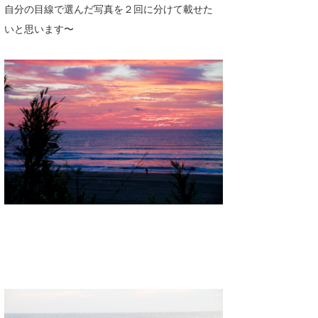
自分の目線で選んだ写真を２回に分けて載せた
喜納海人
KID
いと思います〜
KOBU
KY
MIN
mitz
OYZ
S.K
Soulman
VAGY
waka☆=
YUKI☆