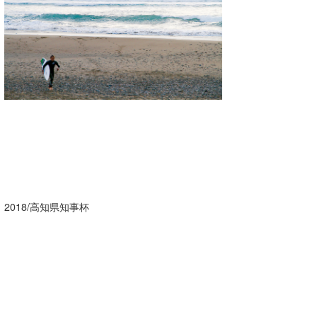
湘南
お知らせ
今月のプレゼント
千葉北
その他
伊豆
ルール＆How to
千葉南
VOTE!
大阪
サーファーズ
四国
沖縄
2018/高知県知事杯
ライター/寄稿メディア