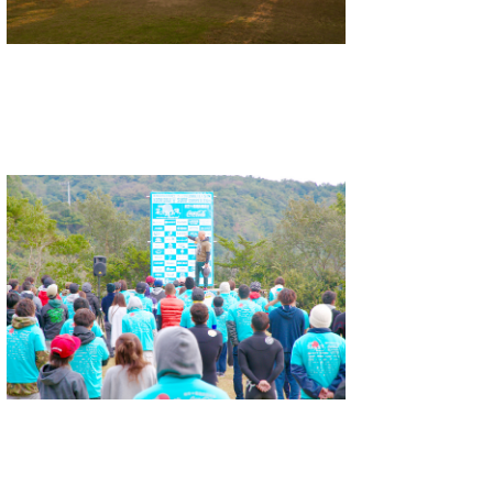
wanda
予報士 hiro.
banpaku
Mr.K
chappy
Romisea