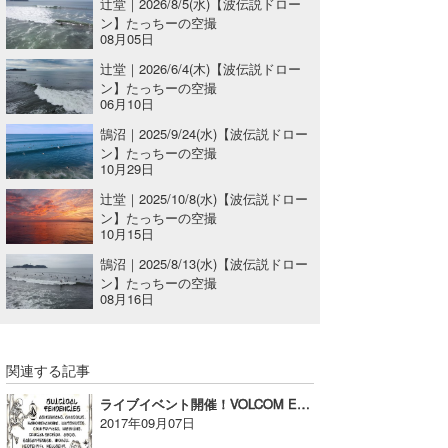
辻堂｜2026/8/5(水)【波伝説ドロー
ン】たっちーの空撮
喜納海人
KID
08月05日
KOBU
辻堂｜2026/6/4(木)【波伝説ドロー
ン】たっちーの空撮
06月10日
KY
鵠沼｜2025/9/24(水)【波伝説ドロー
MIN
ン】たっちーの空撮
10月29日
mitz
辻堂｜2025/10/8(水)【波伝説ドロー
ン】たっちーの空撮
OYZ
10月15日
鵠沼｜2025/8/13(水)【波伝説ドロー
S.K
ン】たっちーの空撮
08月16日
Soulman
VAGY
関連する記事
waka☆=
ライブイベント開催！VOLCOM ENTERTAINMENT LIVE VOL.9【広告】
2017年09月07日
YUKI☆