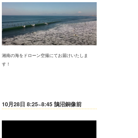
湘南
お知らせ
今月のプレゼント
千葉北
その他
伊豆
ルール＆How to
千葉南
VOTE!
湘南の海をドローン空撮にてお届けいたしま
大阪
す！
サーファーズ
四国
沖縄
10月28日 8:25~8:45 鵠沼銅像前
ライター/寄稿メディア