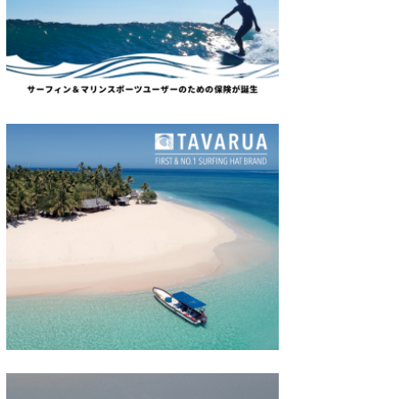
wanda
予報士 hiro.
banpaku
Mr.K
chappy
Romisea