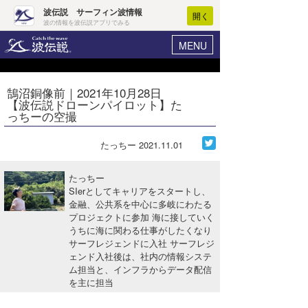
波伝説 サーフィン波情報
開く
波の情報を波伝説アプリでみる
MENU
ニュース
ヘルプ
マイホーム
鵠沼銅像前｜2021年10月28日
Core Surf Japan
【波伝説ドローンパイロット】た
ログイン
っちーの空撮
コンテスト
新規会員登録
たっちー
2021.11.01
ファッション/グッズ
波情報･概況
アート＆エンタメ
たっちー
波予想ツール
WAVE HUNTER
SIerとしてキャリアをスタートし、
金融、公共系を中心に多岐にわたる
コラム
気象情報
プロジェクトに参加 海に接していく
うちに海に関わる仕事がしたくなり
トラベル
ニュース
サーフレジェンドに入社 サーフレジ
ェンド入社後は、社内の情報システ
ショップ情報
サーフィンエリアガイド
ム担当と、インフラからデータ配信
を主に担当
ショップ情報
ウラナミ
会員メニュー