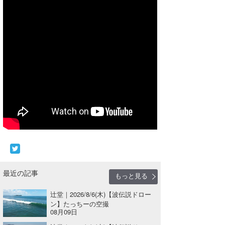
Core Surf Japan
メディア
Naoya Kimoto
波伝説アンバサダー/プロライダー
mitsuteru Kamio
SURFMEDIA
波伝説スタッフ
Yasunari Inoue
Colors MAGAZINE
福島寿実子
Yoshiyuki Obata
WAVAL
中浦“JET”章
☆加藤
波伝説
arukasvision
嵯峨明日香
+☆maki☆+
DELTA FORCE SURF
進士剛光
Aichan
CBA Films
田原啓江
chan-U
最近の記事
熊谷素子
植村未来
ECE
もっと見る
辻堂｜2026/8/6(木)【波伝説ドロー
NOBUFUKU
G◎Da
ン】たっちーの空撮
08月09日
大野”MAR”修聖
H