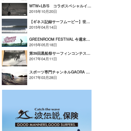
WTW×LB/S コラボスペシャルイベント！プロサーファー市東重明トークショー開催！
たっちー
2015年10月20日
ハンマー
【ギネス記録サーフムービー】世界一 ロングライドできるポイントで34回のターン！
2015年04月14日
まっきー
GREENROOM FESTIVAL 今週末ついに開催！！
三輪予報士
2015年05月18日
第39回黒船祭サーフィンコンテスト、5/7（日）開催
小川予報士
2017年04月11日
上田純子
スポーツ専門チャンネルGAORA 4月番組ハイライト【広告】
2017年03月28日
上條将美
唐澤予報士
SancheZ
ゴン
米山予報士