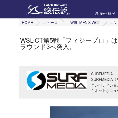
波情報･概況
HOME
ニュース
WSL MEN’S WCT
コン
WSL-CT第5戦「フィジープロ」
ラウンド3へ突入。
SURFMEDIA
SURFMED
コンペティショ
らホットなニュ