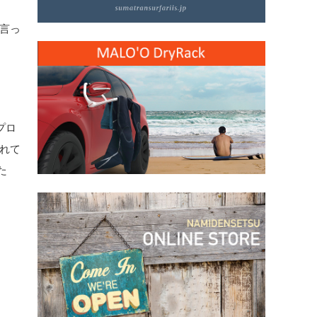
言っ
プロ
れて
た