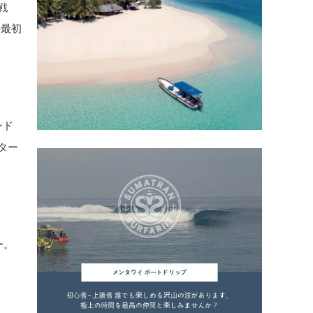
戦
の最初
ンド
ター
ー。