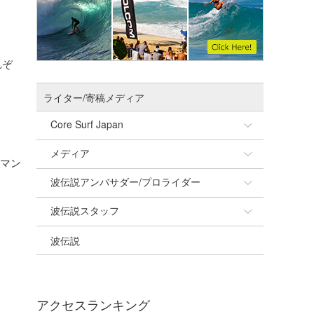
れぞ
ライター/寄稿メディア
Core Surf Japan
メディア
Naoya Kimoto
ーマン
波伝説アンバサダー/プロライダー
mitsuteru Kamio
SURFMEDIA
波伝説スタッフ
Yasunari Inoue
Colors MAGAZINE
福島寿実子
波伝説
Yoshiyuki Obata
WAVAL
中浦“JET”章
☆加藤
arukasvision
嵯峨明日香
+☆maki☆+
DELTA FORCE SURF
進士剛光
Aichan
アクセスランキング