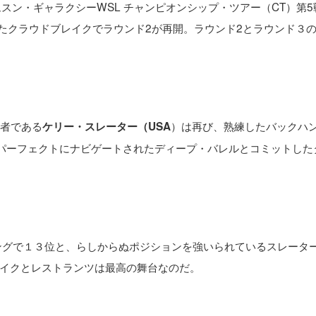
ムスン・ギャラクシーWSL チャンピオンシップ・ツアー（CT）第5
したクラウドブレイクでラウンド2が再開。ラウンド2とラウンド３
利者である
）は再び、熟練したバックハ
ケリー・スレーター（USA
。パーフェクトにナビゲートされたディープ・バレルとコミットした
ングで１３位と、らしからぬポジションを強いられているスレータ
イクとレストランツは最高の舞台なのだ。