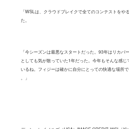
「WSLは、クラウドブレイクで全てのコンテストをや
た。
「今シーズンは最悪なスタートだった。93年はリカバ
としても気が散っていた1年だった。今年もそんな感じ
いるね。フィジーは確かに自分にとっての快適な場所で
。」
デーン・レイノルズ（USA）IMAGE CREDIT: WSL / Kirs