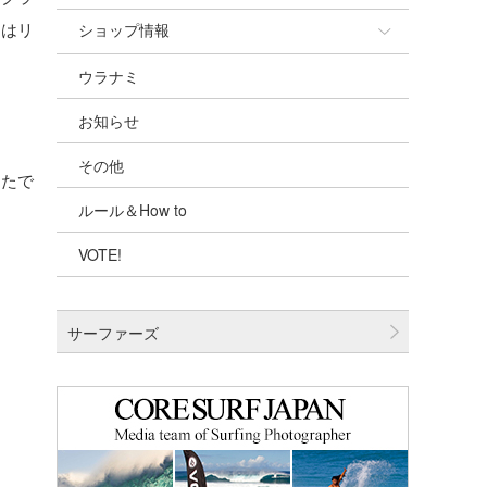
日はリ
ショップ情報
ウラナミ
ショップ情報
お知らせ
湘南
その他
千葉北
ったで
ルール＆How to
伊豆
VOTE!
千葉南
大阪
サーファーズ
四国
沖縄