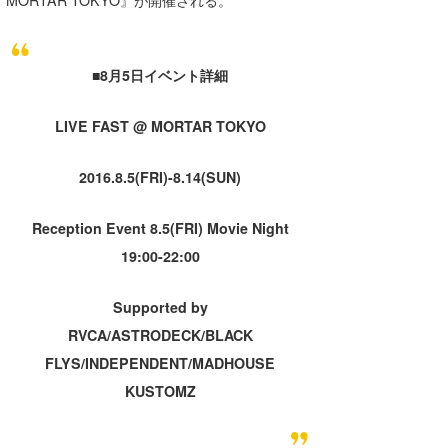
MORTAR TOKYO』が開催される。
Core Surf Japan
メディア
Naoya Kimoto
■8月5日イベント詳細
波伝説アンバサダー/プロライダー
mitsuteru Kamio
SURFMEDIA
LIVE FAST @ MORTAR TOKYO
波伝説スタッフ
Yasunari Inoue
Colors MAGAZINE
福島寿実子
2016.8.5(FRI)-8.14(SUN)
Yoshiyuki Obata
WAVAL
中浦“JET”章
☆加藤
波伝説
arukasvision
嵯峨明日香
+☆maki☆+
Reception Event 8.5(FRI) Movie Night
19:00-22:00
DELTA FORCE SURF
進士剛光
Aichan
Supported by
CBA Films
田原啓江
chan-U
RVCA/ASTRODECK/BLACK
熊谷素子
植村未来
ECE
FLYS/INDEPENDENT/MADHOUSE
KUSTOMZ
NOBUFUKU
G◎Da
大野”MAR”修聖
H