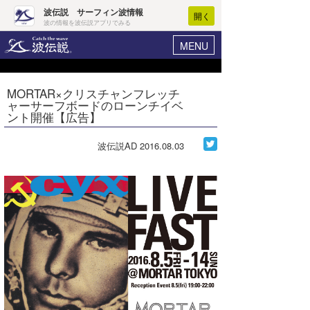
波伝説 サーフィン波情報
開く
波の情報を波伝説アプリでみる
MENU
ニュース
ヘルプ
マイホーム
MORTAR×クリスチャンフレッチ
Core Surf Japan
ャーサーフボードのローンチイベ
ログイン
ント開催【広告】
コンテスト
新規会員登録
波伝説AD
2016.08.03
ファッション/グッズ
波情報･概況
アート＆エンタメ
波予想ツール
WAVE HUNTER
コラム
気象情報
トラベル
ニュース
ショップ情報
サーフィンエリアガイド
ショップ情報
ウラナミ
会員メニュー