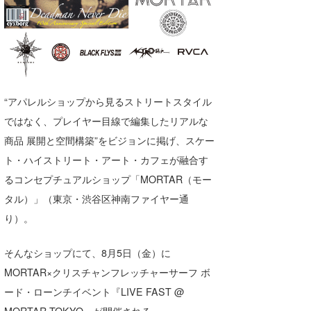
湘南
お知らせ
今月のプレゼント
千葉北
その他
伊豆
ルール＆How to
千葉南
VOTE!
“アパレルショップから見るストリートスタイル
ではなく、プレイヤー目線で編集したリアルな
大阪
商品 展開と空間構築”をビジョンに掲げ、スケー
サーファーズ
四国
ト・ハイストリート・アート・カフェが融合す
るコンセプチュアルショップ「MORTAR（モー
沖縄
タル）」（東京・渋谷区神南ファイヤー通
り）。
そんなショップにて、8月5日（金）に
MORTAR×クリスチャンフレッチャーサーフ ボ
ード・ローンチイベント『LIVE FAST @
ライター/寄稿メディア