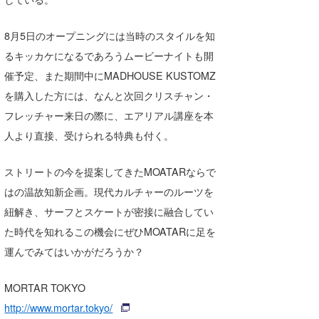
wanda
8月5日のオープニングには当時のスタイルを知
予報士 hiro.
るキッカケになるであろうムービーナイトも開
催予定、また期間中にMADHOUSE KUSTOMZ
banpaku
を購入した方には、なんと次回クリスチャン・
Mr.K
フレッチャー来日の際に、エアリアル講座を本
人より直接、受けられる特典も付く。
chappy
Romisea
ストリートの今を提案してきたMOATARならで
はの温故知新企画。現代カルチャーのルーツを
紐解き、サーフとスケートが密接に融合してい
た時代を知れるこの機会にぜひMOATARに足を
運んでみてはいかがだろうか？
MORTAR TOKYO
http://www.mortar.tokyo/