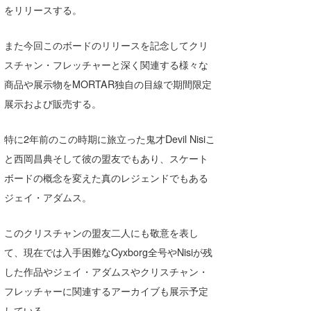
をリリースする。
たっちー
また今回このボードのリリースを記念してクリ
ハンマー
スチャン・フレッチャーと深く関連する様々な
まっきー
商品や展示物をMORTAR独自の目線で期間限定
展示および販売する。
三輪予報士
小川予報士
特に2年前のこの時期に旅立った鬼才Devil Nisiこ
と西岡昌典そして彼の盟友でもあり、スケート
上田純子
ボードの概念を変えた真のレジェンドでもある
上條将美
ジェイ・アダムス。
唐澤予報士
このクリスチャンの盟友二人にも敬意を表し
SancheZ
て、現在では入手困難なCyxborg全号やNisiが残
した作品やジェイ・アダムスやクリスチャン・
ゴン
フレッチャーに関連するアーカイブも展示予定
米山予報士
している。