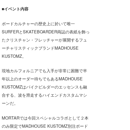
喜納海人
KID
■イベント内容
KOBU
ボードカルチャーの歴史上に於いて唯一
KY
SURFERとSKATEBOARDER両誌の表紙を飾っ
たクリスチャン・フレッチャーが展開するフュ
MIN
ーチャリスティックブランドMADHOUSE
mitz
KUSTOMZ。
OYZ
現地カルフォルニアでも入手が非常に困難で半
年以上のオーダー待ちでもあるMADHOUSE
S.K
KUSTOMZはバイクビルダーのエッセンスも融
Soulman
合する、波を滑走するハイエンドカスタムマシ
VAGY
ーンだ。
waka☆=
MORTARでは今回スペシャルコラボとして２本
のみ限定でMADHOUSE KUSTOMZ別注ボード
YUKI☆