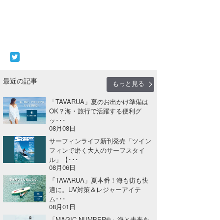
最近の記事
もっと見る
「TAVARUA」夏のお出かけ準備は
OK？海・旅行で活躍する便利グ
ッ･･･
08月08日
サーフィンライフ新刊発売「ツイン
フィンで磨く大人のサーフスタイ
ル」【･･･
08月06日
「TAVARUA」夏本番！海も街も快
適に。UV対策＆レジャーアイテ
ム･･･
08月01日
「MAGIC NUMBER®」海と未来を