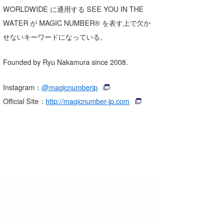
WORLDWIDE に通用する SEE YOU IN THE
WATER が MAGIC NUMBER® を表す上で欠か
せないキーワードになっている。
Founded by Ryu Nakamura since 2008.
Instagram：
@magicnumberjp
Official Site：
http://magicnumber-jp.com