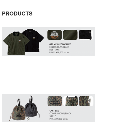
喜納海人
KID
PRODUCTS
KOBU
KY
MIN
mitz
OYZ
S.K
Soulman
VAGY
waka☆=
YUKI☆