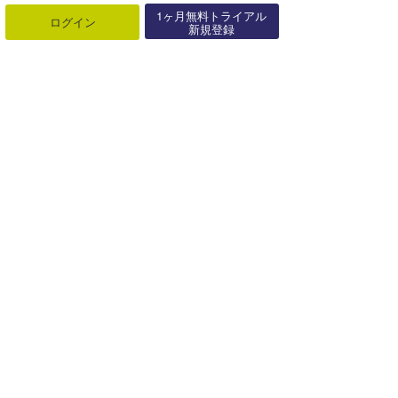
1ヶ月無料トライアル
ログイン
新規登録
最近の記事
もっと見る
サーフィンライフ新刊発売「ツイン
フィンで磨く大人のサーフスタイ
ル」【･･･
08月06日
「TAVARUA」夏本番！海も街も快
適に。UV対策＆レジャーアイテ
ム･･･
08月01日