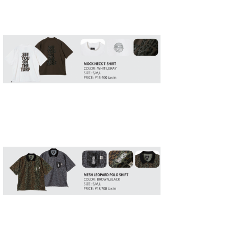
wanda
予報士 hiro.
banpaku
Mr.K
chappy
Romisea