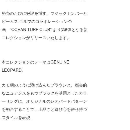
湘南
お知らせ
今月のプレゼント
発売のたびに好評を博す、マジックナンバーと
千葉北
その他
ビームス ゴルフのコラボレーション企
伊豆
ルール＆How to
画、“OCEAN TURF CLUB” より第6弾となる新
コレクションがリリースいたします。
千葉南
VOTE!
大阪
サーファーズ
本コレクションのテーマはGENUINE
四国
LEOPARD。
沖縄
カモ柄のように溶け込んだブラウンと、都会的
なニュアンスをもつブラックを基調としたカラ
ーリングに、オリジナルのレオパードパターン
を融合することで、上品さと遊び心を併せ持つ
スタイルを表現。
ライター/寄稿メディア