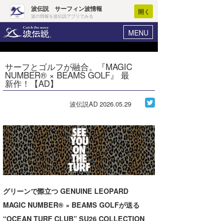
波伝説 サーフィン波情報
開く
波の情報を波伝説アプリでみる
MENU
ニュース
ヘルプ
マイホーム
サーフとゴルフが融合。『MAGIC
Core Surf Japan
NUMBER® × BEAMS GOLF』 最
ログイン
新作！【AD】
コンテスト
新規会員登録
波伝説AD
2026.05.29
ファッション/グッズ
波情報･概況
アート＆エンタメ
波予想ツール
WAVE HUNTER
コラム
気象情報
トラベル
ニュース
ショップ情報
グリーンで際立つ GENUINE LEOPARD
サーフィンエリアガイド
MAGIC NUMBER® × BEAMS GOLFが送る
ショップ情報
ウラナミ
会員メニュー
“OCEAN TURF CLUB” SU26 COLLECTION