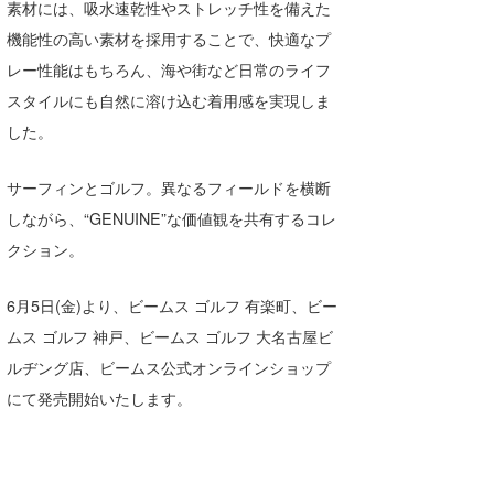
素材には、吸水速乾性やストレッチ性を備えた
Core Surf Japan
機能性の高い素材を採用することで、快適なプ
メディア
レー性能はもちろん、海や街など日常のライフ
Naoya Kimoto
スタイルにも自然に溶け込む着用感を実現しま
波伝説アンバサダー/プロライダー
mitsuteru Kamio
SURFMEDIA
した。
波伝説スタッフ
Yasunari Inoue
Colors MAGAZINE
福島寿実子
サーフィンとゴルフ。異なるフィールドを横断
Yoshiyuki Obata
WAVAL
中浦“JET”章
☆加藤
波伝説
しながら、“GENUINE”な価値観を共有するコレ
クション。
arukasvision
嵯峨明日香
+☆maki☆+
DELTA FORCE SURF
進士剛光
Aichan
6月5日(金)より、ビームス ゴルフ 有楽町、ビー
ムス ゴルフ 神戸、ビームス ゴルフ 大名古屋ビ
CBA Films
田原啓江
chan-U
ルヂング店、ビームス公式オンラインショップ
熊谷素子
植村未来
ECE
にて発売開始いたします。
NOBUFUKU
G◎Da
大野”MAR”修聖
H