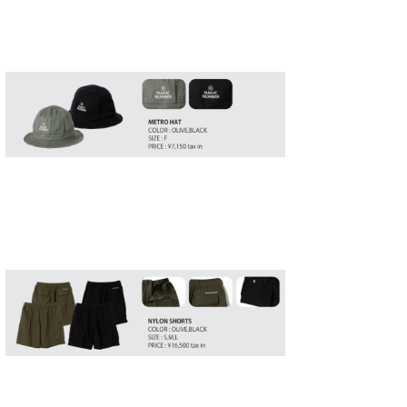
たっちー
ハンマー
まっきー
三輪予報士
小川予報士
上田純子
上條将美
唐澤予報士
SancheZ
ゴン
米山予報士