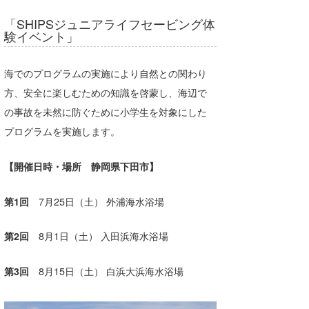
喜納海人
KID
「SHIPSジュニアライフセービング体
験イベント」
KOBU
海でのプログラムの実施により自然との関わり
KY
方、安全に楽しむための知識を啓蒙し、海辺で
MIN
の事故を未然に防ぐために小学生を対象にした
mitz
プログラムを実施します。
OYZ
【開催日時・場所 静岡県下田市】
S.K
第1回
7月25日（土） 外浦海水浴場
Soulman
第2回
8月1日（土） 入田浜海水浴場
VAGY
第3回
8月15日（土） 白浜大浜海水浴場
waka☆=
YUKI☆