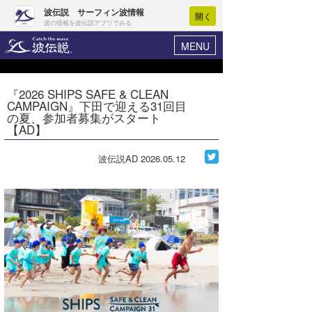
波伝説 サーフィン波情報
開く
波の情報を波伝説アプリでみる
MENU
ニュース
ヘルプ
マイホーム
『2026 SHIPS SAFE & CLEAN
Core Surf Japan
CAMPAIGN』下田で迎える31回目
ログイン
の夏、参加者募集がスタート
コンテスト
【AD】
新規会員登録
ファッション/グッズ
波伝説AD
2026.05.12
波情報･概況
アート＆エンタメ
波予想ツール
WAVE HUNTER
コラム
気象情報
トラベル
ニュース
ショップ情報
サーフィンエリアガイド
ショップ情報
ウラナミ
会員メニュー