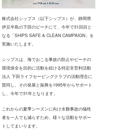
湘南
お知らせ
今月のプレゼント
千葉北
その他
株式会社シップス（以下シップス）が、静岡県
伊豆半島の下田のビーチにて、今年で31回目と
伊豆
ルール＆How to
なる「SHIPS SAFE & CLEAN CAMPAIGN」を
千葉南
VOTE!
実施いたします。
大阪
シップスは、海でおこる事故の防止やビーチの
サーファーズ
四国
環境保全を目的に活動を続ける特定非営利活動
法人 下田ライフセービングクラブの活動理念に
沖縄
賛同し、その発展と振興を1995年からサポート
し、今年で31年となります。
これからの夏季シーズンに向け水難事故の犠牲
者を一人でも減らすため、様々な活動をサポー
トしてまいります。
ライター/寄稿メディア