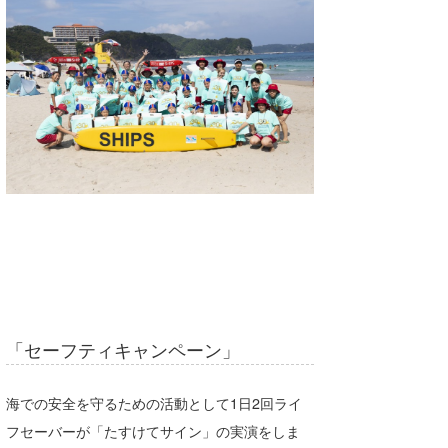
たっちー
ハンマー
まっきー
三輪予報士
小川予報士
上田純子
上條将美
唐澤予報士
「セーフティキャンペーン」
SancheZ
ゴン
海での安全を守るための活動として1日2回ライ
フセーバーが「たすけてサイン」の実演をしま
米山予報士