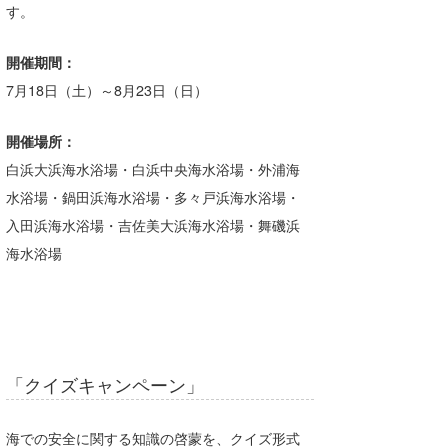
す。
wanda
開催期間：
予報士 hiro.
7月18日（土）～8月23日（日）
banpaku
開催場所：
Mr.K
白浜大浜海水浴場・白浜中央海水浴場・外浦海
chappy
水浴場・鍋田浜海水浴場・多々戸浜海水浴場・
入田浜海水浴場・吉佐美大浜海水浴場・舞磯浜
Romisea
海水浴場
「クイズキャンペーン」
海での安全に関する知識の啓蒙を、クイズ形式