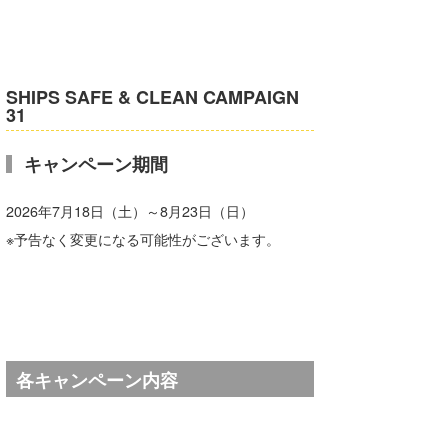
Core Surf Japan
メディア
Naoya Kimoto
SHIPS SAFE & CLEAN CAMPAIGN
波伝説アンバサダー/プロライダー
mitsuteru Kamio
SURFMEDIA
31
波伝説スタッフ
Yasunari Inoue
Colors MAGAZINE
福島寿実子
キャンペーン期間
Yoshiyuki Obata
WAVAL
中浦“JET”章
☆加藤
波伝説
2026年7月18日（土）～8月23日（日）
arukasvision
嵯峨明日香
+☆maki☆+
※予告なく変更になる可能性がございます。
DELTA FORCE SURF
進士剛光
Aichan
CBA Films
田原啓江
chan-U
熊谷素子
植村未来
ECE
各キャンペーン内容
NOBUFUKU
G◎Da
大野”MAR”修聖
H