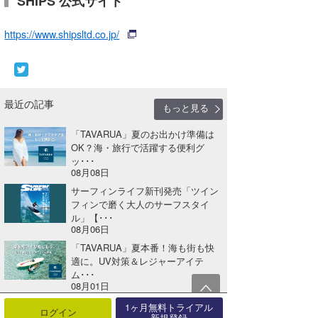
SHIPS 公式サイト
https://www.shipsltd.co.jp/
最近の記事
もっと見る
「TAVARUA」夏のお出かけ準備は
OK？海・旅行で活躍する便利グ
ッ･･･
08月08日
サーフィンライフ新刊発売「ツイン
フィンで磨く大人のサーフスタイ
ル」【･･･
08月06日
「TAVARUA」夏本番！海も街も快
適に。UV対策＆レジャーアイテ
ム･･･
08月01日
「MAGIC NUMBER®」海と未来を
1ヶ月無料トライアル
ログイン
新規登録
つなぐコラボコレクション【A･･･