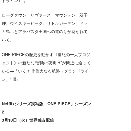
ドライン）”。
ローグタウン、リヴァース・マウンテン、双子
岬、ウイスキーピーク、リトルガーデン、ドラ
ム島…とアラバスタ王国への道のりが紡がれて
いく。
ONE PIECEの歴史を動かす《世紀の一大プロジ
ェクト》の新たな“冒険の夜明け”が間近に迫って
いる―「いくぞ!!!“偉大なる航路（グランドライ
ン）”!!!!」
Netflixシリーズ実写版「ONE PIECE」シーズン
2
3月10日（火）世界独占配信