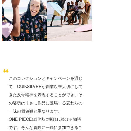
たっちー
ハンマー
まっきー
三輪予報士
小川予報士
上田純子
このコレクションとキャンペーンを通じ
上條将美
て、QUIKSILVERが創業以来大切にして
唐澤予報士
きた反骨精神を表現することができ、そ
の姿勢はまさに作品に登場する麦わらの
SancheZ
一味の価値観と重なります。
ゴン
ONE PIECEは現状に挑戦し続ける物語
です。そんな冒険に一緒に参加できるこ
米山予報士