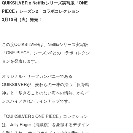
QUIKSILVER x Netflixシリーズ実写版「ONE
湘南
お知らせ
今月のプレゼント
PIECE」シーズン2 コラボコレクション
千葉北
その他
3月10日（火）発売！
伊豆
ルール＆How to
千葉南
VOTE!
この度QUIKSILVERは、Netflixシリーズ実写版
「ONE PIECE」シーズン2とのコラボコレクシ
大阪
ョンを発表します。
サーファーズ
四国
オリジナル・サーフカンパニーである
沖縄
QUIKSILVERが、麦わらの一味の持つ「反骨精
神」と「尽きることのない海への情熱」からイ
ンスパイアされたラインナップです。
「QUIKSILVER x ONE PIECE」コレクション
は、Jolly Roger（海賊旗）を象徴するデザイン
ライター/寄稿メディア
を取り入れ 、サーフカルチャーとNetflixシリー