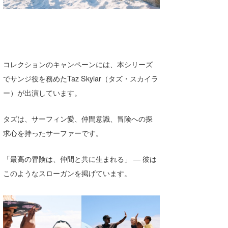
喜納海人
KID
KOBU
KY
コレクションのキャンペーンには、本シリーズ
MIN
でサンジ役を務めたTaz Skylar（タズ・スカイラ
ー）が出演しています。
mitz
OYZ
タズは、サーフィン愛、仲間意識、冒険への探
求心を持ったサーファーです。
S.K
「最高の冒険は、仲間と共に生まれる」 ― 彼は
Soulman
このようなスローガンを掲げています。
VAGY
waka☆=
YUKI☆