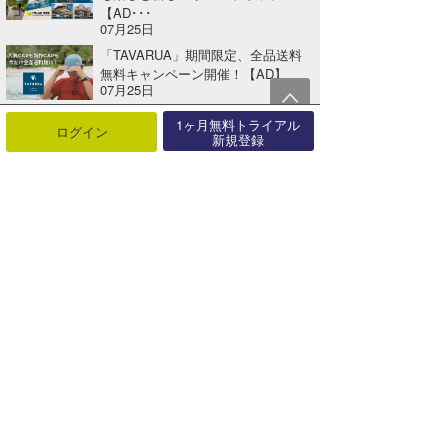
【AD･･･
07月25日
「TAVARUA」期間限定、全品送料
無料キャンペーン開催！【AD】
07月25日
海でも日常でも着けっぱなし。グラ
1ヶ月無料トライアル
ログイン
ファイトバンドのカラー＆アンクレ
新規登録
ット･･･
07月24日
関連する記事
H.L.N.A ZONE BACK TO BEACH CAMPAIGN 7.20 START!!【AD】
2020年07月20日
お馴染み「グラファイトバンド」はもうお試しいただけましたか？【AD】
2022年10月13日
「TAVARUA」寒い海でも集中できる、防寒サポートアイテム【AD】
2026年01月24日