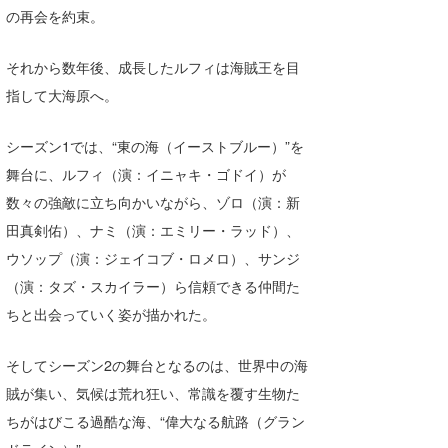
の再会を約束。
それから数年後、成長したルフィは海賊王を目
指して大海原へ。
シーズン1では、“東の海（イーストブルー）”を
舞台に、ルフィ（演：イニャキ・ゴドイ）が
数々の強敵に立ち向かいながら、ゾロ（演：新
田真剣佑）、ナミ（演：エミリー・ラッド）、
ウソップ（演：ジェイコブ・ロメロ）、サンジ
（演：タズ・スカイラー）ら信頼できる仲間た
ちと出会っていく姿が描かれた。
そしてシーズン2の舞台となるのは、世界中の海
賊が集い、気候は荒れ狂い、常識を覆す生物た
ちがはびこる過酷な海、“偉大なる航路（グラン