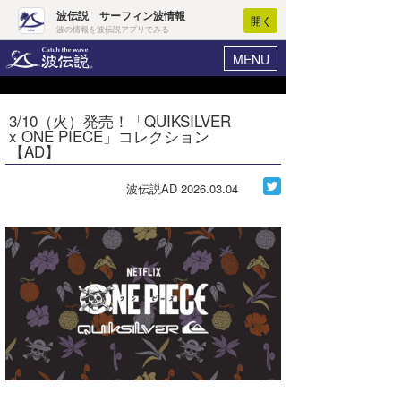
波伝説 サーフィン波情報
開く
波の情報を波伝説アプリでみる
MENU
ニュース
ヘルプ
マイホーム
3/10（火）発売！「QUIKSILVER
Core Surf Japan
x ONE PIECE」コレクション
ログイン
【AD】
コンテスト
新規会員登録
波伝説AD
2026.03.04
ファッション/グッズ
波情報･概況
アート＆エンタメ
波予想ツール
WAVE HUNTER
コラム
気象情報
トラベル
ニュース
ショップ情報
サーフィンエリアガイド
ショップ情報
ウラナミ
会員メニュー