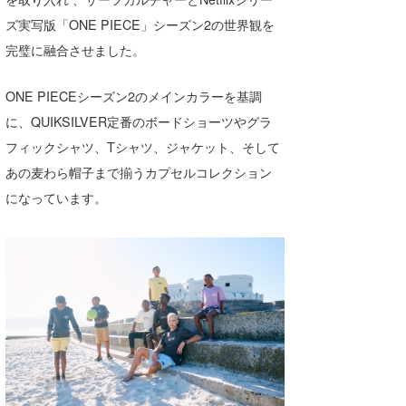
Core Surf Japan
ズ実写版「ONE PIECE」シーズン2の世界観を
完璧に融合させました。
メディア
Naoya Kimoto
波伝説アンバサダー/プロライダー
mitsuteru Kamio
SURFMEDIA
ONE PIECEシーズン2のメインカラーを基調
に、QUIKSILVER定番のボードショーツやグラ
波伝説スタッフ
Yasunari Inoue
Colors MAGAZINE
福島寿実子
フィックシャツ、Tシャツ、ジャケット、そして
Yoshiyuki Obata
WAVAL
中浦“JET”章
☆加藤
波伝説
あの麦わら帽子まで揃うカプセルコレクション
になっています。
arukasvision
嵯峨明日香
+☆maki☆+
DELTA FORCE SURF
進士剛光
Aichan
CBA Films
田原啓江
chan-U
熊谷素子
植村未来
ECE
NOBUFUKU
G◎Da
大野”MAR”修聖
H