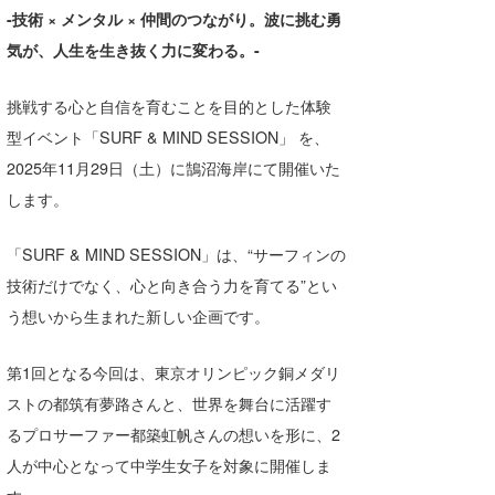
湘南
-技術 × メンタル × 仲間のつながり。波に挑む勇
お知らせ
今月のプレゼント
気が、人生を生き抜く力に変わる。-
千葉北
その他
挑戦する心と自信を育むことを目的とした体験
伊豆
ルール＆How to
型イベント「SURF & MIND SESSION」 を、
千葉南
VOTE!
2025年11月29日（土）に鵠沼海岸にて開催いた
します。
大阪
サーファーズ
四国
「SURF & MIND SESSION」は、“サーフィンの
技術だけでなく、心と向き合う力を育てる”とい
沖縄
う想いから生まれた新しい企画です。
第1回となる今回は、東京オリンピック銅メダリ
ストの都筑有夢路さんと、世界を舞台に活躍す
るプロサーファー都築虹帆さんの想いを形に、2
人が中心となって中学生女子を対象に開催しま
ライター/寄稿メディア