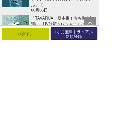
ル」【･･･
08月06日
「TAVARUA」夏本番！海も街も快
適に。UV対策＆レジャーアイテ
ム･･･
1ヶ月無料トライアル
ログイン
08月01日
新規登録
「MAGIC NUMBER®」海と未来を
つなぐコラボコレクション【A･･･
07月27日
パラオでサーフ＆サイクル。海も島
も楽しむ新しいサーフトリップへ
【AD･･･
07月25日
「TAVARUA」期間限定、全品送料
無料キャンペーン開催！【AD】
07月25日
関連する記事
ご招待チケットあり！『アイ・アム・タレント』上映会のお知らせ【AD】
2018年09月12日