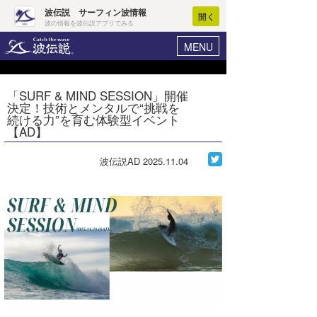
波伝説 サーフィン波情報
開く
波の情報を波伝説アプリでみる
MENU
ニュース
ヘルプ
マイホーム
「SURF & MIND SESSION」開催
Core Surf Japan
決定！技術とメンタルで“挑戦を
ログイン
続ける力”を育む体験型イベント
コンテスト
【AD】
新規会員登録
ファッション/グッズ
波伝説AD
2025.11.04
波情報･概況
アート＆エンタメ
波予想ツール
WAVE HUNTER
コラム
気象情報
トラベル
ニュース
ショップ情報
サーフィンエリアガイド
ショップ情報
ウラナミ
会員メニュー