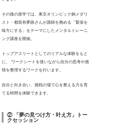
たっちー
その後の座学では、東京オリンピック銅メダリ
ハンマー
スト・都筑有夢路さんが講師を務める「緊張を
味方にする」をテーマにしたメンタルトレーニ
まっきー
ング講座を開催。
三輪予報士
トップアスリートとしてのリアルな体験をもと
小川予報士
に、 ワークシートを使いながら自分の思考や感
上田純子
情を整理するワークを行います。
上條将美
自分と向き合い、挑戦の場で心を整える力を育
唐澤予報士
てる時間を体験できます。
SancheZ
② 「夢の見つけ方・叶え方」トー
ゴン
クセッション
米山予報士