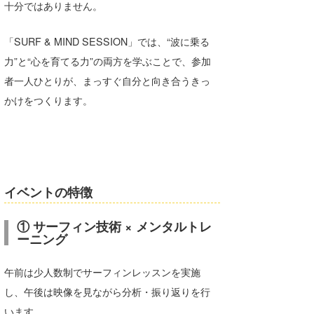
十分ではありません。
喜納海人
KID
「SURF & MIND SESSION」では、“波に乗る
KOBU
力”と“心を育てる力”の両方を学ぶことで、参加
KY
者一人ひとりが、まっすぐ自分と向き合うきっ
かけをつくります。
MIN
mitz
OYZ
イベントの特徴
S.K
Soulman
① サーフィン技術 × メンタルトレ
ーニング
VAGY
午前は少人数制でサーフィンレッスンを実施
waka☆=
し、午後は映像を見ながら分析・振り返りを行
YUKI☆
います。