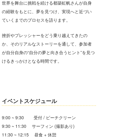
世界を舞台に挑戦を続ける都築虹帆さんが自身
wanda
の経験をもとに、夢を見つけ、実現へと近づい
ていくまでのプロセスを語ります。
予報士 hiro.
banpaku
挫折やプレッシャーをどう乗り越えてきたの
か、そのリアルなストーリーを通して、参加者
Mr.K
が自分自身の“自分の夢と向き合うヒント”を見つ
chappy
けるきっかけとなる時間です。
Romisea
イベントスケジュール
9:00 ~ 9:30 受付 / ビーチクリーン
9:30 ~ 11:30 サーフィン (撮影あり)
11:30 ~ 12:15 昼食 + 休憩