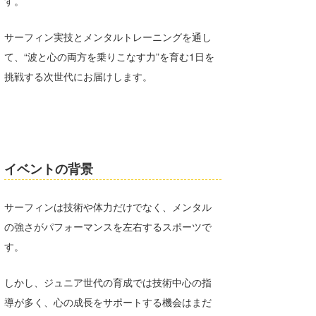
す。
Core Surf Japan
サーフィン実技とメンタルトレーニングを通し
メディア
Naoya Kimoto
て、“波と心の両方を乗りこなす力”を育む1日を
波伝説アンバサダー/プロライダー
mitsuteru Kamio
SURFMEDIA
挑戦する次世代にお届けします。
波伝説スタッフ
Yasunari Inoue
Colors MAGAZINE
福島寿実子
Yoshiyuki Obata
WAVAL
中浦“JET”章
☆加藤
波伝説
arukasvision
嵯峨明日香
+☆maki☆+
イベントの背景
DELTA FORCE SURF
進士剛光
Aichan
サーフィンは技術や体力だけでなく、メンタル
CBA Films
田原啓江
chan-U
の強さがパフォーマンスを左右するスポーツで
す。
熊谷素子
植村未来
ECE
NOBUFUKU
G◎Da
しかし、ジュニア世代の育成では技術中心の指
導が多く、心の成長をサポートする機会はまだ
大野”MAR”修聖
H