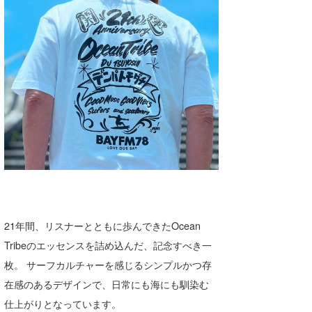
たっちー
ハンマー
まっきー
三輪予報士
小川予報士
上田純子
上條将美
唐澤予報士
21年間、リスナーとともに歩んできたOcean
Tribeのエッセンスを詰め込んだ、記念すべき一
SancheZ
枚。 サーフカルチャーを感じるシンプルかつ存
ゴン
在感のあるデザインで、日常にも海にも馴染む
仕上がりとなっています。
米山予報士