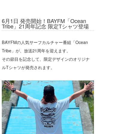
湘南
お知らせ
今月のプレゼント
千葉北
その他
6月1日 発売開始！BAYFM「Ocean
Tribe」21周年記念 限定Tシャツ登場
伊豆
ルール＆How to
千葉南
VOTE!
BAYFMの人気サーフカルチャー番組「Ocean
Tribe」が、放送21周年を迎えます。
大阪
その節目を記念して、限定デザインのオリジナ
サーファーズ
四国
ルTシャツが発売されます。
沖縄
ライター/寄稿メディア