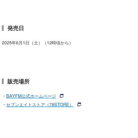
wanda
予報士 hiro.
発売日
banpaku
2025年6月1日（土）（12時頃から）
Mr.K
chappy
Romisea
販売場所
・
BAYFM公式ホームページ
・
セブンエイトストア（78STORE）