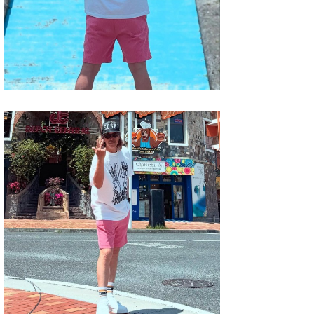
Core Surf Japan
メディア
Naoya Kimoto
波伝説アンバサダー/プロライダー
mitsuteru Kamio
SURFMEDIA
波伝説スタッフ
Yasunari Inoue
Colors MAGAZINE
福島寿実子
Yoshiyuki Obata
WAVAL
中浦“JET”章
☆加藤
波伝説
arukasvision
嵯峨明日香
+☆maki☆+
DELTA FORCE SURF
進士剛光
Aichan
CBA Films
田原啓江
chan-U
熊谷素子
植村未来
ECE
NOBUFUKU
G◎Da
大野”MAR”修聖
H