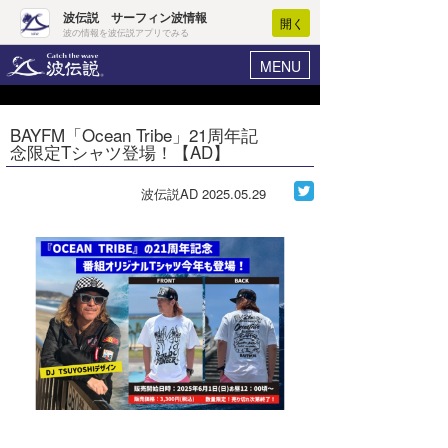
波伝説 サーフィン波情報
開く
波の情報を波伝説アプリでみる
MENU
ニュース
ヘルプ
マイホーム
BAYFM「Ocean Tribe」21周年記
Core Surf Japan
念限定Tシャツ登場！【AD】
ログイン
コンテスト
新規会員登録
波伝説AD
2025.05.29
ファッション/グッズ
波情報･概況
アート＆エンタメ
波予想ツール
WAVE HUNTER
コラム
気象情報
トラベル
ニュース
ショップ情報
サーフィンエリアガイド
ショップ情報
ウラナミ
会員メニュー