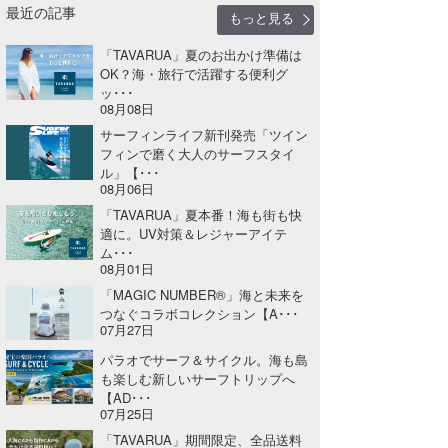
最近の記事
もっと見る
「TAVARUA」夏のお出かけ準備は
OK？海・旅行で活躍する便利グ
ッ･･･
08月08日
サーフィンライフ新刊発売「ツイン
フィンで磨く大人のサーフスタイ
ル」【･･･
08月06日
「TAVARUA」夏本番！海も街も快
適に。UV対策＆レジャーアイテ
ム･･･
08月01日
「MAGIC NUMBER®」海と未来を
つなぐコラボコレクション【A･･･
07月27日
パラオでサーフ＆サイクル。海も島
も楽しむ新しいサーフトリップへ
【AD･･･
07月25日
「TAVARUA」期間限定、全品送料