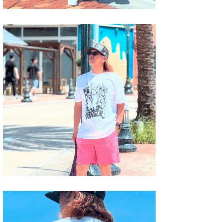
喜納海人
KID
KOBU
KY
MIN
mitz
OYZ
S.K
Soulman
VAGY
waka☆=
YUKI☆