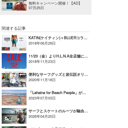
無料キャンペーン開催！【AD】
07月25日
関連する記事
KATIN(ケイティン)＋BLUERコラボLIMITEDモデル発売【AD】
2018年06月29日
11/23（金）よりH.L.N.A全店舗にてWINTER SALEが開催！【AD】
2018年11月23日
便利なサーフグッズと波伝説オリジナル商品が楽天・Yahoo!・Amazonでも買える！【AD】
2020年11月18日
「Lahaina for Beach People」が湘南 蔦屋書店で販売中！【AD】
2023年07月03日
サーフとスケートのルーツが融合。QUIKSILVER × DOGTOWNが実現！【AD】
2026年04月20日