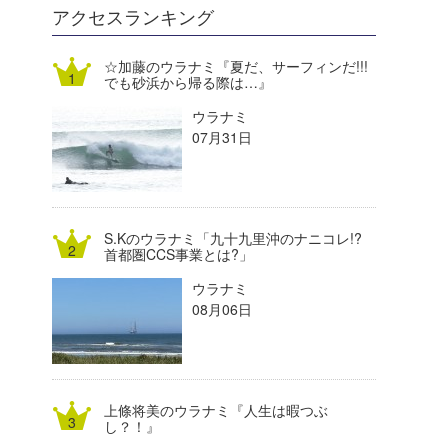
DELTA FORCE SURF
進士剛光
Aichan
アクセスランキング
CBA Films
田原啓江
chan-U
☆加藤のウラナミ『夏だ、サーフィンだ!!!
でも砂浜から帰る際は…』
熊谷素子
植村未来
ECE
ウラナミ
NOBUFUKU
G◎Da
07月31日
大野”MAR”修聖
H
喜納海人
KID
S.Kのウラナミ「九十九里沖のナニコレ!?
KOBU
首都圏CCS事業とは?」
ウラナミ
KY
08月06日
MIN
mitz
上條将美のウラナミ『人生は暇つぶ
OYZ
し？！』