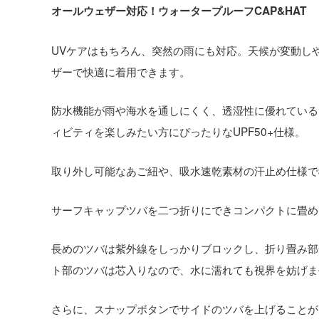
オールウェザー対応！ウォータープルーフCAP&HAT
UVケアはもちろん、突然の雨にも対応。天候が変動し
ザーで快適に着用できます。
防水機能が雨や海水を通しにくく、透湿性に優れている
ィビティを楽しみたい方にぴったりなUPF50+仕様。
取り外し可能なあご紐や、吸水速乾素材の汗止め仕様で
サーフキャップツバを二つ折りにできコンパクトに畳め
長めのツバは紫外線をしっかりブロックし、折り畳み部
ト部のツバは芯入りなので、水に濡れても視界を妨げま
さらに、スナップボタンでサイドのツバを上げることが