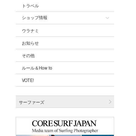
トラベル
ショップ情報
ウラナミ
ショップ情報
お知らせ
湘南
その他
千葉北
ルール＆How to
伊豆
VOTE!
千葉南
大阪
サーファーズ
四国
沖縄