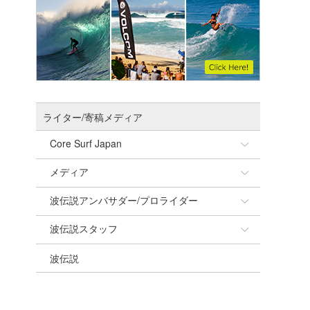
ライター/寄稿メディア
Core Surf Japan
メディア
Naoya Kimoto
波伝説アンバサダー/プロライダー
mitsuteru Kamio
SURFMEDIA
波伝説スタッフ
Yasunari Inoue
Colors MAGAZINE
福島寿実子
波伝説
Yoshiyuki Obata
WAVAL
中浦“JET”章
☆加藤
arukasvision
嵯峨明日香
+☆maki☆+