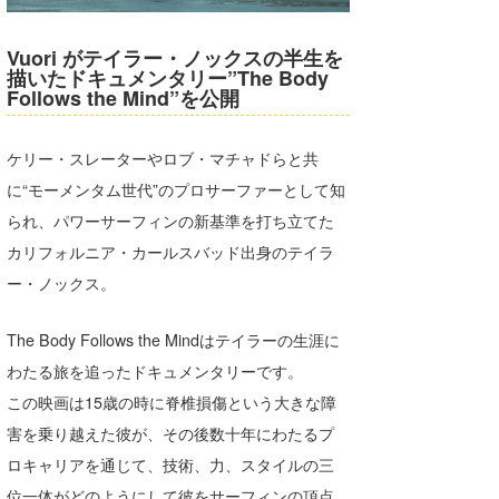
湘南
お知らせ
今月のプレゼント
Vuori がテイラー・ノックスの半生を
千葉北
その他
描いたドキュメンタリー”The Body
Follows the Mind”を公開
伊豆
ルール＆How to
千葉南
VOTE!
ケリー・スレーターやロブ・マチャドらと共
に“モーメンタム世代”のプロサーファーとして知
大阪
られ、パワーサーフィンの新基準を打ち立てた
サーファーズ
四国
カリフォルニア・カールスバッド出身のテイラ
ー・ノックス。
沖縄
The Body Follows the Mindはテイラーの生涯に
わたる旅を追ったドキュメンタリーです。
この映画は15歳の時に脊椎損傷という大きな障
害を乗り越えた彼が、その後数十年にわたるプ
ロキャリアを通じて、技術、力、スタイルの三
ライター/寄稿メディア
位一体がどのようにして彼をサーフィンの頂点