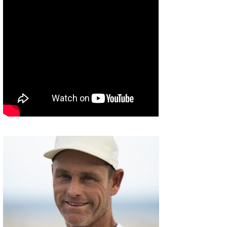
喜納海人
KID
KOBU
KY
MIN
mitz
OYZ
S.K
Soulman
VAGY
waka☆=
YUKI☆