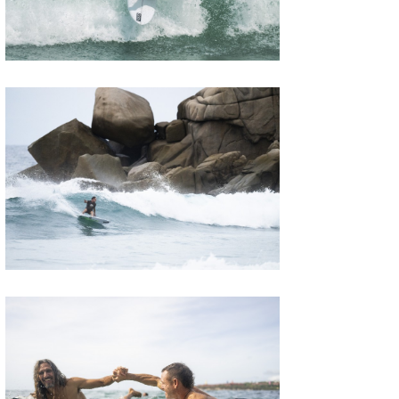
wanda
予報士 hiro.
banpaku
Mr.K
chappy
Romisea