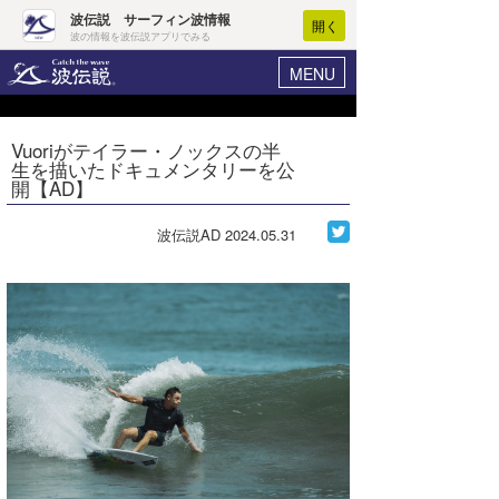
波伝説 サーフィン波情報
開く
波の情報を波伝説アプリでみる
MENU
ニュース
ヘルプ
マイホーム
Vuoriがテイラー・ノックスの半
Core Surf Japan
生を描いたドキュメンタリーを公
ログイン
開【AD】
コンテスト
新規会員登録
波伝説AD
2024.05.31
ファッション/グッズ
波情報･概況
アート＆エンタメ
波予想ツール
WAVE HUNTER
コラム
気象情報
トラベル
ニュース
ショップ情報
サーフィンエリアガイド
ショップ情報
ウラナミ
会員メニュー