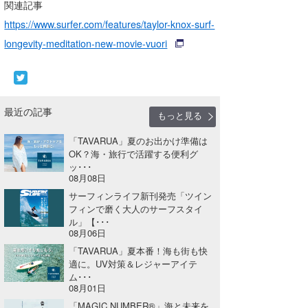
関連記事
https://www.surfer.com/features/taylor-knox-surf-
longevity-meditation-new-movie-vuori
最近の記事
もっと見る
「TAVARUA」夏のお出かけ準備は
OK？海・旅行で活躍する便利グ
ッ･･･
08月08日
サーフィンライフ新刊発売「ツイン
フィンで磨く大人のサーフスタイ
ル」【･･･
08月06日
「TAVARUA」夏本番！海も街も快
適に。UV対策＆レジャーアイテ
ム･･･
08月01日
「MAGIC NUMBER®」海と未来を