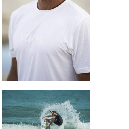
たっちー
ハンマー
まっきー
三輪予報士
小川予報士
上田純子
上條将美
唐澤予報士
SancheZ
ゴン
米山予報士