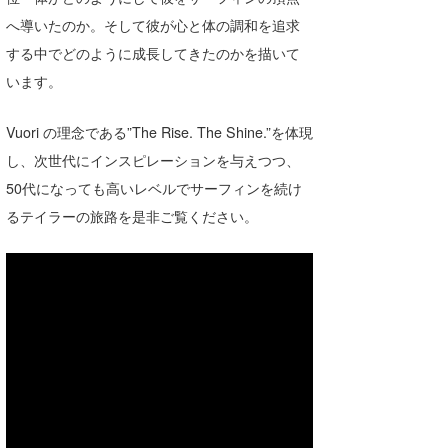
Core Surf Japan
へ導いたのか。そして彼が心と体の調和を追求
する中でどのように成長してきたのかを描いて
メディア
Naoya Kimoto
います。
波伝説アンバサダー/プロライダー
mitsuteru Kamio
SURFMEDIA
Vuori の理念である”The Rise. The Shine.”を体現
波伝説スタッフ
Yasunari Inoue
Colors MAGAZINE
福島寿実子
し、次世代にインスピレーションを与えつつ、
Yoshiyuki Obata
WAVAL
中浦“JET”章
☆加藤
波伝説
50代になっても高いレベルでサーフィンを続け
るテイラーの旅路を是非ご覧ください。
arukasvision
嵯峨明日香
+☆maki☆+
DELTA FORCE SURF
進士剛光
Aichan
CBA Films
田原啓江
chan-U
熊谷素子
植村未来
ECE
NOBUFUKU
G◎Da
大野”MAR”修聖
H