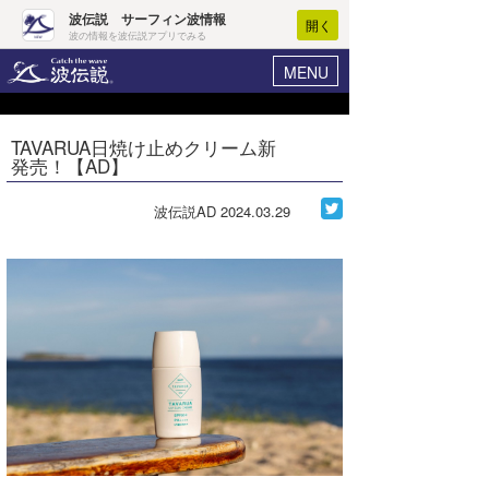
波伝説 サーフィン波情報
開く
波の情報を波伝説アプリでみる
MENU
ニュース
ヘルプ
マイホーム
TAVARUA日焼け止めクリーム新
Core Surf Japan
発売！【AD】
ログイン
コンテスト
新規会員登録
波伝説AD
2024.03.29
ファッション/グッズ
波情報･概況
アート＆エンタメ
波予想ツール
WAVE HUNTER
コラム
気象情報
トラベル
ニュース
ショップ情報
サーフィンエリアガイド
ショップ情報
ウラナミ
会員メニュー