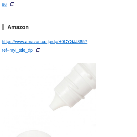
86
たっちー
ハンマー
Amazon
まっきー
https://www.amazon.co.jp/dp/B0CYGJJ365?
三輪予報士
ref=myi_title_dp
小川予報士
上田純子
上條将美
唐澤予報士
SancheZ
ゴン
米山予報士