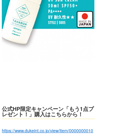
喜納海人
KID
KOBU
KY
MIN
mitz
OYZ
S.K
Soulman
VAGY
公式HP限定キャンペーン「もう1点プ
レゼント！」購入はこちらから！
waka☆=
https://www.dukeint.co.jp/view/item/0000000010
YUKI☆