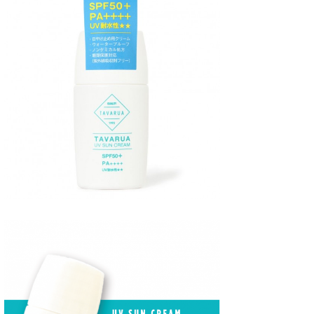
Core Surf Japan
メディア
Naoya Kimoto
波伝説アンバサダー/プロライダー
mitsuteru Kamio
SURFMEDIA
波伝説スタッフ
Yasunari Inoue
Colors MAGAZINE
福島寿実子
Yoshiyuki Obata
WAVAL
中浦“JET”章
☆加藤
波伝説
arukasvision
嵯峨明日香
+☆maki☆+
DELTA FORCE SURF
進士剛光
Aichan
CBA Films
田原啓江
chan-U
熊谷素子
植村未来
ECE
NOBUFUKU
G◎Da
大野”MAR”修聖
H