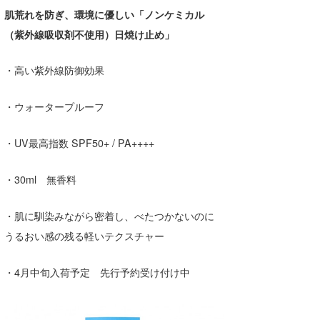
湘南
お知らせ
肌荒れを防ぎ、環境に優しい「ノンケミカル
今月のプレゼント
（紫外線吸収剤不使用）日焼け止め」
千葉北
その他
伊豆
・高い紫外線防御効果
ルール＆How to
千葉南
VOTE!
・ウォータープルーフ
大阪
・UV最高指数 SPF50+ / PA++++
サーファーズ
四国
・30ml 無香料
沖縄
・肌に馴染みながら密着し、べたつかないのに
うるおい感の残る軽いテクスチャー
・4月中旬入荷予定 先行予約受け付け中
ライター/寄稿メディア