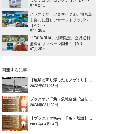
つなぐコラボコレクション【A･･･
07月27日
パラオでサーフ＆サイクル。海も島
も楽しむ新しいサーフトリップへ
【AD･･･
07月25日
「TAVARUA」期間限定、全品送料
無料キャンペーン開催！【AD】
07月25日
関連する記事
【地球に寄り添ったモノづくり】This isが玉川髙島屋にてポップアップを開催！【AD】
2023年08月05日
ブックオフ千葉・茨城店舗「波伝説限定」サーフボード10%オフ！～9/23まで【AD】
2024年08月23日
【ブックオフ湘南・千葉・茨城】5/15まで！マリン用品買取金額30％UP！
2022年04月04日