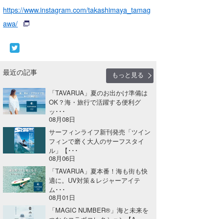
https://www.instagram.com/takashimaya_tamag
awa/
最近の記事
もっと見る
「TAVARUA」夏のお出かけ準備は
OK？海・旅行で活躍する便利グ
ッ･･･
08月08日
サーフィンライフ新刊発売「ツイン
フィンで磨く大人のサーフスタイ
ル」【･･･
08月06日
「TAVARUA」夏本番！海も街も快
適に。UV対策＆レジャーアイテ
ム･･･
08月01日
「MAGIC NUMBER®」海と未来を