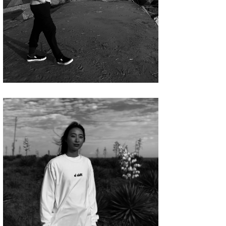
wanda
予報士 hiro.
banpaku
Mr.K
chappy
Romisea