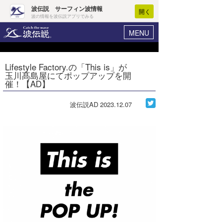
波伝説 サーフィン波情報
開く
波の情報を波伝説アプリでみる
MENU
ニュース
ヘルプ
マイホーム
Lifestyle Factory.の「This is」が
Core Surf Japan
玉川髙島屋にてポップアップを開
ログイン
催！【AD】
コンテスト
新規会員登録
波伝説AD
2023.12.07
ファッション/グッズ
波情報･概況
アート＆エンタメ
波予想ツール
WAVE HUNTER
コラム
気象情報
トラベル
ニュース
ショップ情報
サーフィンエリアガイド
ショップ情報
ウラナミ
会員メニュー