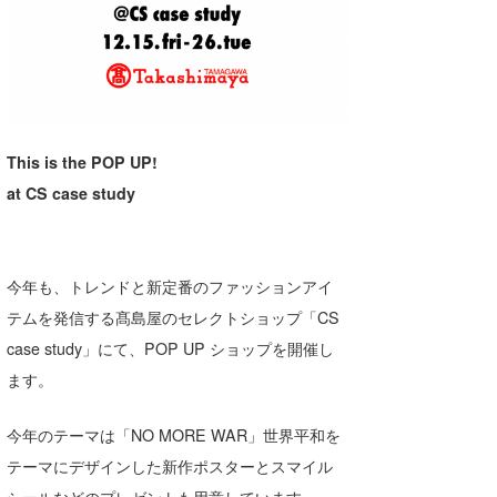
湘南
お知らせ
今月のプレゼント
千葉北
その他
伊豆
ルール＆How to
千葉南
VOTE!
This is the POP UP!
at CS case study
大阪
サーファーズ
四国
今年も、トレンドと新定番のファッションアイ
沖縄
テムを発信する髙島屋のセレクトショップ「CS
case study」にて、POP UP ショップを開催し
ます。
今年のテーマは「NO MORE WAR」世界平和を
テーマにデザインした新作ポスターとスマイル
ライター/寄稿メディア