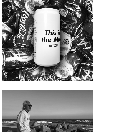
たっちー
ハンマー
まっきー
三輪予報士
小川予報士
上田純子
上條将美
唐澤予報士
SancheZ
ゴン
米山予報士