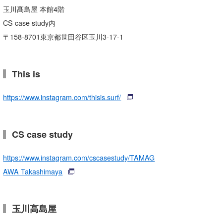
玉川髙島屋 本館4階
CS case study内
〒158-8701東京都世田谷区玉川3-17-1
This is
https://www.instagram.com/thisis.surf/
CS case study
https://www.instagram.com/cscasestudy/TAMAG
AWA Takashimaya
玉川高島屋