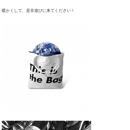
喜納海人
KID
暖かくして、是非遊びに来てください！
KOBU
KY
MIN
mitz
OYZ
S.K
Soulman
VAGY
waka☆=
YUKI☆