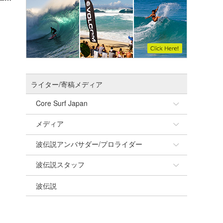
ライター/寄稿メディア
Core Surf Japan
メディア
Naoya Kimoto
波伝説アンバサダー/プロライダー
mitsuteru Kamio
SURFMEDIA
波伝説スタッフ
Yasunari Inoue
Colors MAGAZINE
福島寿実子
波伝説
Yoshiyuki Obata
WAVAL
中浦“JET”章
☆加藤
arukasvision
嵯峨明日香
+☆maki☆+