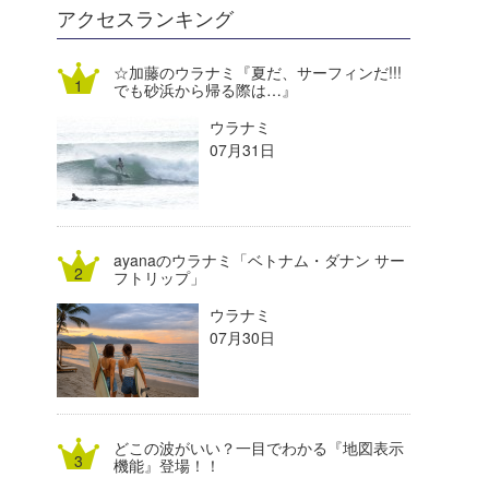
DELTA FORCE SURF
進士剛光
Aichan
アクセスランキング
CBA Films
田原啓江
chan-U
☆加藤のウラナミ『夏だ、サーフィンだ!!!
でも砂浜から帰る際は…』
熊谷素子
植村未来
ECE
ウラナミ
NOBUFUKU
G◎Da
07月31日
大野”MAR”修聖
H
喜納海人
KID
ayanaのウラナミ「ベトナム・ダナン サー
KOBU
フトリップ」
ウラナミ
KY
07月30日
MIN
mitz
どこの波がいい？一目でわかる『地図表示
OYZ
機能』登場！！