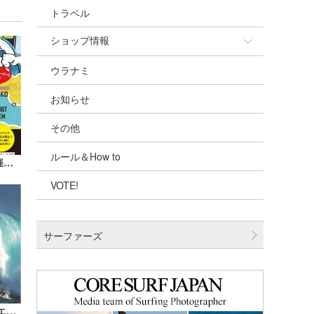
トラベル
ショップ情報
ウラナミ
ショップ情報
お知らせ
湘南
その他
千葉北
ルール＆How to
伊豆
【九十九里レゲエ祭】が8/28(日)に開催決定！！＠片貝海岸【AD】
VOTE!
千葉南
大阪
サーファーズ
四国
沖縄
『アイ・アム・タレント』『テイク・エブリイ・ウェーブ』がついにDVDとなって発売中！【AD】