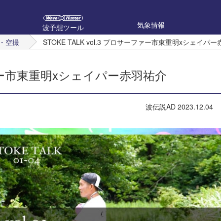
気象情報
波予想ツール
・空撮
STOKE TALK vol.3 プロサーファー市東重明xシェイパ
サーファー市東重明xシェイパー赤羽祐介
波伝説AD
2023.12.04