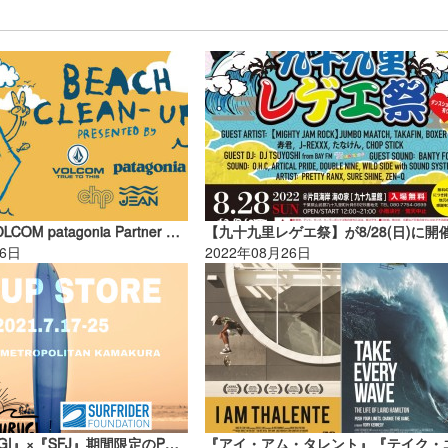
5/25（土）VOLCOM patagonia Partner CHP Sunrise Beach Clean Upのお知らせ【AD】
26日
2022年08月26日
『SURFURUGI』×『SFJ』期間限定のPOPUP STOREが鎌倉にOPEN【AD】