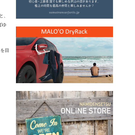
と、
ばゆ
ーを目