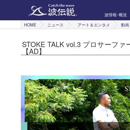
波情報･概況
HOME
ニュース
アート＆エンタメ
動画
STOKE TALK vol.3 プロ
【AD】