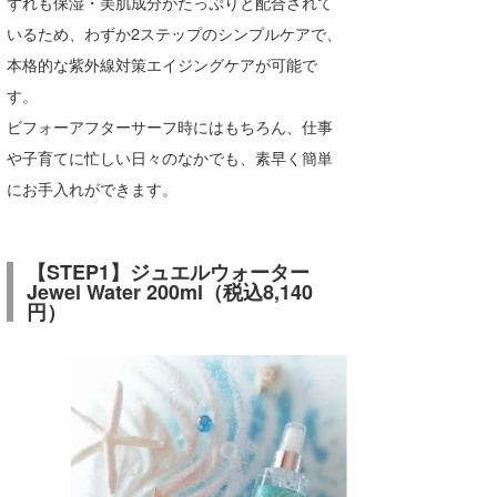
ずれも保湿・美肌成分がたっぷりと配合されて
いるため、わずか2ステップのシンプルケアで、
wanda
本格的な紫外線対策エイジングケアが可能で
予報士 hiro.
す。
banpaku
ビフォーアフターサーフ時にはもちろん、仕事
や子育てに忙しい日々のなかでも、素早く簡単
Mr.K
にお手入れができます。
chappy
Romisea
【STEP1】ジュエルウォーター
Jewel Water 200ml（税込8,140
円）