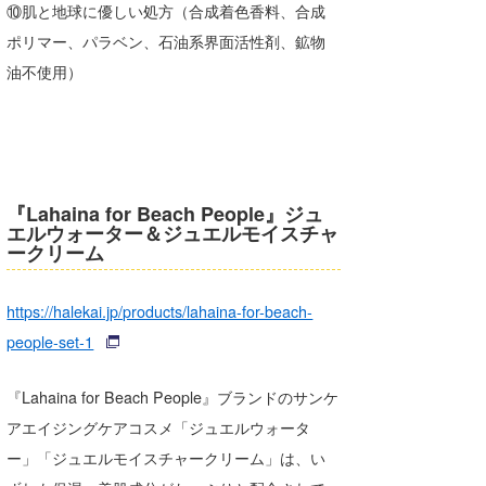
⑩肌と地球に優しい処方（合成着色香料、合成
たっちー
ポリマー、パラベン、石油系界面活性剤、鉱物
油不使用）
ハンマー
まっきー
三輪予報士
小川予報士
『Lahaina for Beach People』ジュ
エルウォーター＆ジュエルモイスチャ
ークリーム
上田純子
上條将美
https://halekai.jp/products/lahaina-for-beach-
people-set-1
唐澤予報士
SancheZ
『Lahaina for Beach People』ブランドのサンケ
アエイジングケアコスメ「ジュエルウォータ
ゴン
ー」「ジュエルモイスチャークリーム」は、い
米山予報士