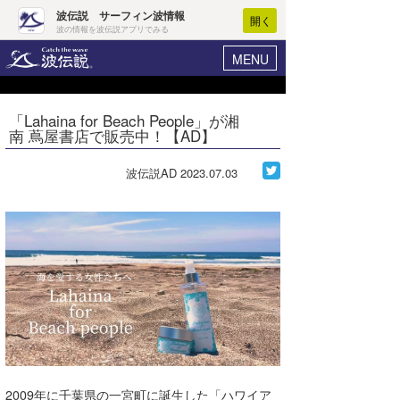
波伝説 サーフィン波情報
開く
波の情報を波伝説アプリでみる
MENU
ニュース
ヘルプ
マイホーム
「Lahaina for Beach People」が湘
Core Surf Japan
南 蔦屋書店で販売中！【AD】
ログイン
コンテスト
新規会員登録
波伝説AD
2023.07.03
ファッション/グッズ
波情報･概況
アート＆エンタメ
波予想ツール
WAVE HUNTER
コラム
気象情報
トラベル
ニュース
ショップ情報
サーフィンエリアガイド
ショップ情報
ウラナミ
会員メニュー
2009年に千葉県の一宮町に誕生した「ハワイア