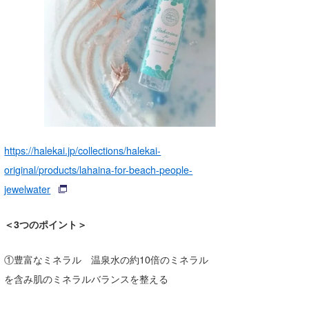
https://halekai.jp/collections/halekai-
original/products/lahaina-for-beach-people-
jewelwater
＜3つのポイント＞
①豊富なミネラル 温泉水の約10倍のミネラル
を含み肌のミネラルバランスを整える