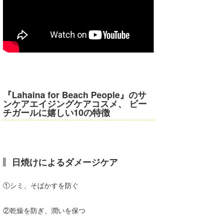
Core Surf Japan
メディア
Naoya Kimoto
波伝説アンバサダー/プロライダー
mitsuteru Kamio
SURFMEDIA
波伝説スタッフ
Yasunari Inoue
Colors MAGAZINE
福島寿実子
Yoshiyuki Obata
WAVAL
中浦“JET”章
☆加藤
波伝説
『Lahaina for Beach People』のサ
ンケアエイジングケアコスメ、 ビー
チガールに嬉しい10の特徴
arukasvision
嵯峨明日香
+☆maki☆+
DELTA FORCE SURF
進士剛光
Aichan
CBA Films
田原啓江
chan-U
日焼けによるダメージケア
熊谷素子
植村未来
ECE
①シミ、そばかすを防ぐ
NOBUFUKU
G◎Da
②乾燥を防ぎ、潤いを保つ
大野”MAR”修聖
H