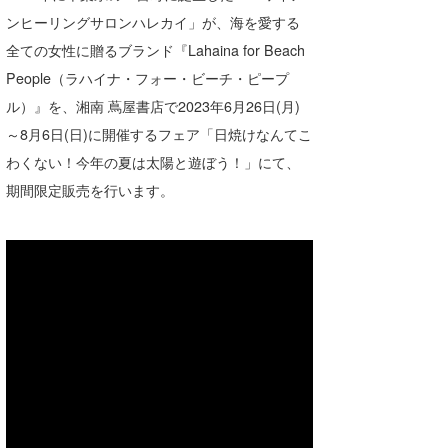
湘南
お知らせ
ンヒーリングサロンハレカイ」が、海を愛する
今月のプレゼント
全ての女性に贈るブランド『Lahaina for Beach
千葉北
その他
People（ラハイナ・フォー・ビーチ・ピープ
伊豆
ルール＆How to
ル）』を、湘南 蔦屋書店で2023年6月26日(月)
～8月6日(日)に開催するフェア「日焼けなんてこ
千葉南
VOTE!
わくない！今年の夏は太陽と遊ぼう！」にて、
大阪
期間限定販売を行います。
サーファーズ
四国
沖縄
ライター/寄稿メディア