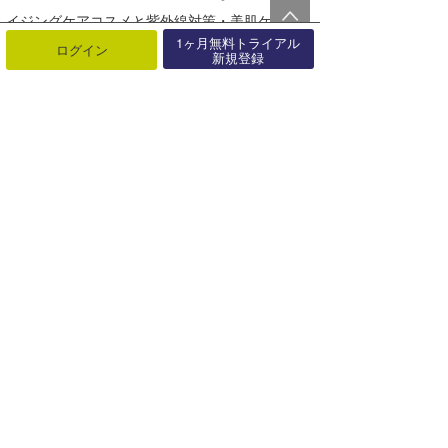
イジングケアコスメと紫外線対策・美肌ケアに
1ヶ月無料トライアル
特化した美容サプリメントを開発し、ECでの販
ログイン
新規登録
売を行っています。
Webサイト
Instagram
Facebook
YouTube
最近の記事
もっと見る
サーフィンライフ新刊発売「ツイン
フィンで磨く大人のサーフスタイ
ル」【･･･
08月06日
「TAVARUA」夏本番！海も街も快