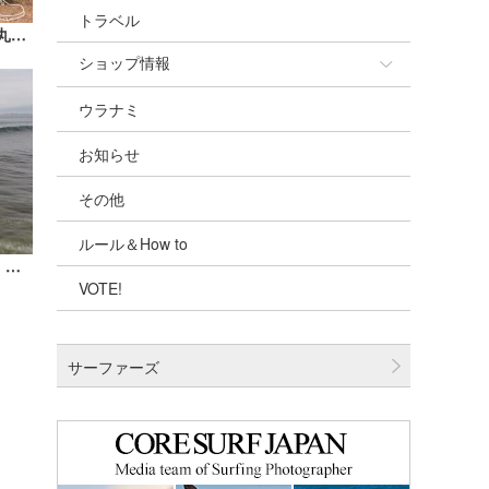
トラベル
四万十市移住体験ツアー ｢海・山・川 丸ごと体験移住ツアー ｣参加者募集！【広告】
ショップ情報
ウラナミ
ショップ情報
お知らせ
湘南
その他
千葉北
ルール＆How to
伊豆
辻堂｜2023/6/1(木)【波伝説ドローン】たっちーの空撮
VOTE!
千葉南
大阪
サーファーズ
四国
沖縄