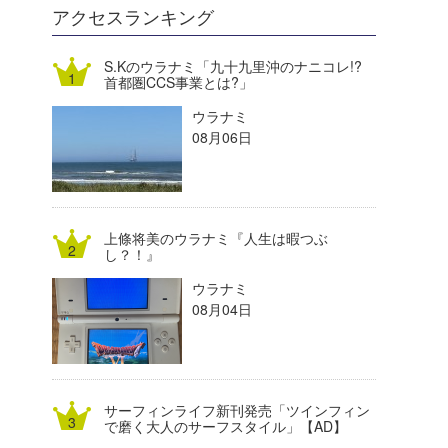
DELTA FORCE SURF
進士剛光
Aichan
アクセスランキング
CBA Films
田原啓江
chan-U
S.Kのウラナミ「九十九里沖のナニコレ!?
首都圏CCS事業とは?」
熊谷素子
植村未来
ECE
ウラナミ
NOBUFUKU
G◎Da
08月06日
大野”MAR”修聖
H
喜納海人
KID
上條将美のウラナミ『人生は暇つぶ
KOBU
し？！』
ウラナミ
KY
08月04日
MIN
mitz
サーフィンライフ新刊発売「ツインフィン
OYZ
で磨く大人のサーフスタイル」【AD】