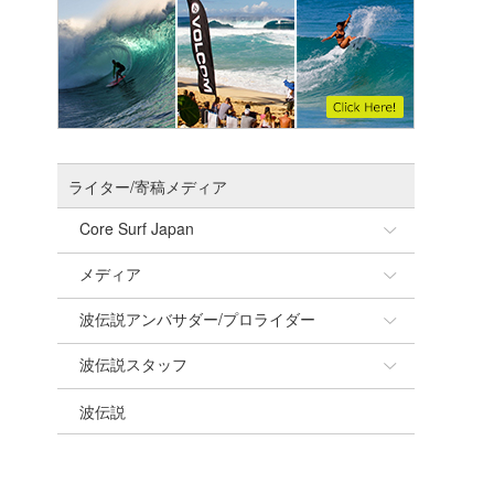
ライター/寄稿メディア
Core Surf Japan
メディア
Naoya Kimoto
波伝説アンバサダー/プロライダー
mitsuteru Kamio
SURFMEDIA
波伝説スタッフ
Yasunari Inoue
Colors MAGAZINE
福島寿実子
波伝説
Yoshiyuki Obata
WAVAL
中浦“JET”章
☆加藤
arukasvision
嵯峨明日香
+☆maki☆+