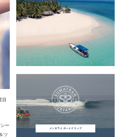
度目
グシー
＆ツ