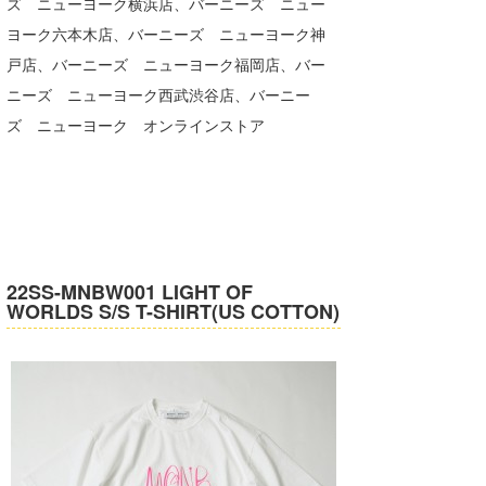
ズ ニューヨーク横浜店、バーニーズ ニュー
喜納海人
KID
ヨーク六本木店、バーニーズ ニューヨーク神
戸店、バーニーズ ニューヨーク福岡店、バー
KOBU
ニーズ ニューヨーク西武渋谷店、バーニー
KY
ズ ニューヨーク オンラインストア
MIN
mitz
OYZ
22SS-MNBW001 LIGHT OF
S.K
WORLDS S/S T-SHIRT(US COTTON)
Soulman
VAGY
waka☆=
YUKI☆