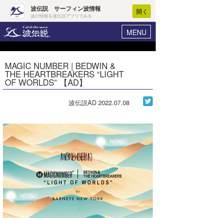
波伝説 サーフィン波情報
開く
波の情報を波伝説アプリでみる
MENU
ニュース
ヘルプ
マイホーム
MAGIC NUMBER | BEDWIN &
Core Surf Japan
THE HEARTBREAKERS “LIGHT
ログイン
OF WORLDS” 【AD】
コンテスト
新規会員登録
波伝説AD
2022.07.08
ファッション/グッズ
波情報･概況
アート＆エンタメ
波予想ツール
WAVE HUNTER
コラム
気象情報
トラベル
ニュース
ショップ情報
サーフィンエリアガイド
ショップ情報
ウラナミ
会員メニュー