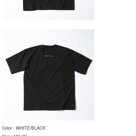
wanda
予報士 hiro.
banpaku
Mr.K
chappy
Romisea
Color : WHITE/BLACK