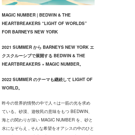
湘南
お知らせ
今月のプレゼント
MAGIC NUMBER | BEDWIN & THE
千葉北
その他
HEARTBREAKERS “LIGHT OF WORLDS”
伊豆
ルール＆How to
FOR BARNEYS NEW YORK
千葉南
VOTE!
2021 SUMMER から BARNEYS NEW YORK エ
大阪
クスクルーシブで展開する BEDWIN & THE
HEARTBREAKERS × MAGIC NUMBER。
サーファーズ
四国
沖縄
2022 SUMMER のテーマも継続して LIGHT OF
WORLD。
昨今の世界的情勢の中で人々は一筋の光を求め
ている。砂漠、遊牧民の意味をもつ BEDWIN、
海との関わりが深い MAGIC NUMBER を、砂と
水になぞらえ , そんな希望をオアシスの中のひと
ライター/寄稿メディア