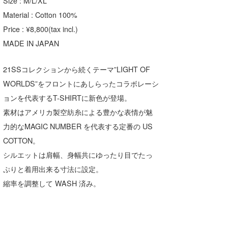
Size : M/L/XL
Material : Cotton 100%
Price : ¥8,800(tax incl.)
MADE IN JAPAN
21SSコレクションから続くテーマ”LIGHT OF
WORLDS”をフロントにあしらったコラボレーシ
ョンを代表するT-SHIRTに新色が登場。
素材はアメリカ製空紡糸による豊かな表情が魅
力的なMAGIC NUMBER を代表する定番の US
COTTON。
シルエットは肩幅、身幅共にゆったり目でたっ
ぷりと着用出来る寸法に設定。
縮率を調整して WASH 済み。