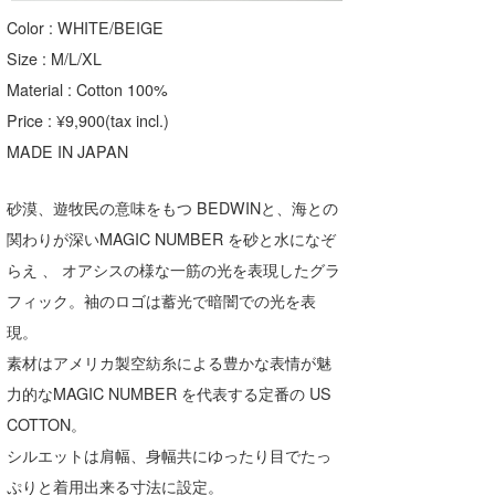
Color : WHITE/BEIGE
Size : M/L/XL
Material : Cotton 100%
Price : ¥9,900(tax incl.)
MADE IN JAPAN
砂漠、遊牧民の意味をもつ BEDWINと、海との
関わりが深いMAGIC NUMBER を砂と水になぞ
らえ 、 オアシスの様な一筋の光を表現したグラ
フィック。袖のロゴは蓄光で暗闇での光を表
現。
素材はアメリカ製空紡糸による豊かな表情が魅
力的なMAGIC NUMBER を代表する定番の US
COTTON。
シルエットは肩幅、身幅共にゆったり目でたっ
ぷりと着用出来る寸法に設定。