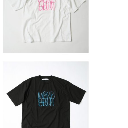
たっちー
ハンマー
まっきー
三輪予報士
小川予報士
上田純子
上條将美
唐澤予報士
SancheZ
ゴン
米山予報士