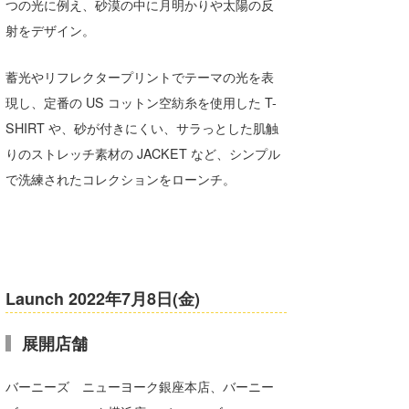
つの光に例え、砂漠の中に月明かりや太陽の反
Core Surf Japan
射をデザイン。
メディア
Naoya Kimoto
蓄光やリフレクタープリントでテーマの光を表
波伝説アンバサダー/プロライダー
mitsuteru Kamio
SURFMEDIA
現し、定番の US コットン空紡糸を使用した T-
SHIRT や、砂が付きにくい、サラっとした肌触
波伝説スタッフ
Yasunari Inoue
Colors MAGAZINE
福島寿実子
りのストレッチ素材の JACKET など、シンプル
Yoshiyuki Obata
WAVAL
中浦“JET”章
☆加藤
波伝説
で洗練されたコレクションをローンチ。
arukasvision
嵯峨明日香
+☆maki☆+
DELTA FORCE SURF
進士剛光
Aichan
CBA Films
田原啓江
chan-U
Launch 2022年7月8日(金)
熊谷素子
植村未来
ECE
展開店舗
NOBUFUKU
G◎Da
バーニーズ ニューヨーク銀座本店、バーニー
大野”MAR”修聖
H