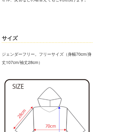
Core Surf Japan
メディア
Naoya Kimoto
波伝説アンバサダー/プロライダー
mitsuteru Kamio
SURFMEDIA
サイズ
波伝説スタッフ
Yasunari Inoue
Colors MAGAZINE
福島寿実子
ジェンダーフリー。フリーサイズ（身幅70cm/身
Yoshiyuki Obata
WAVAL
中浦“JET”章
☆加藤
波伝説
丈107cm/袖丈28cm）
arukasvision
嵯峨明日香
+☆maki☆+
DELTA FORCE SURF
進士剛光
Aichan
CBA Films
田原啓江
chan-U
熊谷素子
植村未来
ECE
NOBUFUKU
G◎Da
大野”MAR”修聖
H