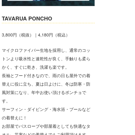
湘南
お知らせ
今月のプレゼント
千葉北
TAVARUA PONCHO
その他
伊豆
ルール＆How to
3,800円（税抜）｜4,180円（税込）
千葉南
VOTE!
マイクロファイバー生地を採用し、通常のコッ
大阪
トンより吸水性と速乾性が良く、手触りも柔ら
サーファーズ
四国
かく、すぐに乾き、洗濯も楽です。
長袖とフード付きなので、雨の日も屋外での着
沖縄
替えに役に立ち、夏は日よけに、冬は防寒・防
風対策になり、年中お使い頂けるポンチョで
す。
サーフィン・ダイビング・海水浴・プールなど
の着替えに！
お部屋でバスローブや部屋着としても快適なタ
ライター/寄稿メディア
オル、災害などの着替えでもご利用頂けます。