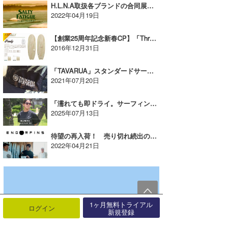
H.L.N.A取扱各ブランドの合同展示会が開催！【AD】
2022年04月19日
【創業25周年記念新春CP】「ThreeWeather」Freely サーフボード 5’9 1名様
2016年12月31日
「TAVARUA」スタンダードサーフCAP《2021夏新色》入荷【AD】
2021年07月20日
「濡れても即ドライ。サーフィン後も、プール後も、汗ばむ日常も」万能サーフTシャツ
2025年07月13日
待望の再入荷！ 売り切れ続出のケリーのフィンブランドENDORFINS【AD】
2022年04月21日
1ヶ月無料トライアル
ログイン
新規登録