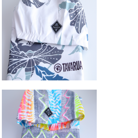
wanda
予報士 hiro.
banpaku
Mr.K
chappy
Romisea