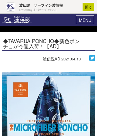
波伝説 サーフィン波情報
開く
波の情報を波伝説アプリでみる
MENU
ニュース
ヘルプ
マイホーム
◆TAVARUA PONCHO◆新色ポン
Core Surf Japan
チョが今週入荷！【AD】
ログイン
コンテスト
新規会員登録
波伝説AD
2021.04.13
ファッション/グッズ
波情報･概況
アート＆エンタメ
波予想ツール
WAVE HUNTER
コラム
気象情報
トラベル
ニュース
ショップ情報
サーフィンエリアガイド
ショップ情報
ウラナミ
会員メニュー