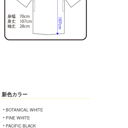
喜納海人
KID
KOBU
KY
MIN
mitz
OYZ
S.K
Soulman
新色カラー
VAGY
＊BOTANICAL WHITE
waka☆=
＊PINE WHITE
YUKI☆
＊PACIFIC BLACK