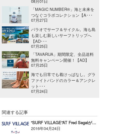
08月01日
「MAGIC NUMBER®」海と未来を
つなぐコラボコレクション【A･･･
07月27日
パラオでサーフ＆サイクル。海も島
も楽しむ新しいサーフトリップへ
【AD･･･
07月25日
「TAVARUA」期間限定、全品送料
無料キャンペーン開催！【AD】
07月25日
海でも日常でも着けっぱなし。グラ
ファイトバンドのカラー＆アンクレ
ット･･･
07月24日
関連する記事
“SURF VILLAGE”AT Fred SegalがMARINE ＆ WALK YOKOHAMAにオープン！【広告】
2016年04月24日