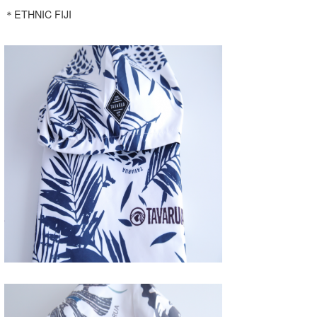
＊ETHNIC FIJI
たっちー
ハンマー
まっきー
三輪予報士
小川予報士
上田純子
上條将美
唐澤予報士
SancheZ
ゴン
米山予報士