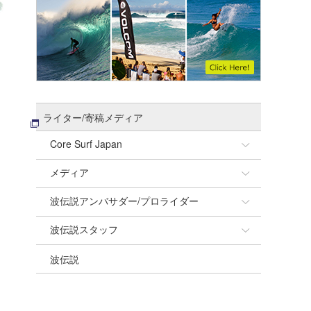
ライター/寄稿メディア
Core Surf Japan
メディア
Naoya Kimoto
波伝説アンバサダー/プロライダー
mitsuteru Kamio
SURFMEDIA
波伝説スタッフ
Yasunari Inoue
Colors MAGAZINE
福島寿実子
波伝説
Yoshiyuki Obata
WAVAL
中浦“JET”章
☆加藤
arukasvision
嵯峨明日香
+☆maki☆+