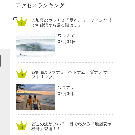
DELTA FORCE SURF
進士剛光
Aichan
アクセスランキング
CBA Films
田原啓江
chan-U
☆加藤のウラナミ『夏だ、サーフィンだ!!!
でも砂浜から帰る際は…』
熊谷素子
植村未来
ECE
ウラナミ
NOBUFUKU
G◎Da
07月31日
大野”MAR”修聖
H
喜納海人
KID
ayanaのウラナミ「ベトナム・ダナン サー
KOBU
フトリップ」
ウラナミ
KY
07月30日
MIN
mitz
どこの波がいい？一目でわかる『地図表示
OYZ
機能』登場！！