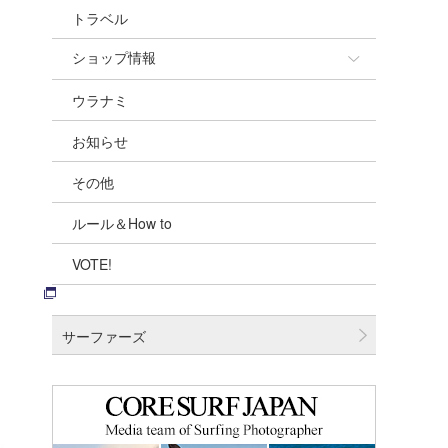
トラベル
ショップ情報
ウラナミ
ショップ情報
お知らせ
湘南
その他
千葉北
ルール＆How to
伊豆
VOTE!
千葉南
大阪
サーファーズ
四国
沖縄