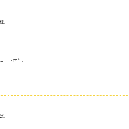
様。
ェード付き。
ば。