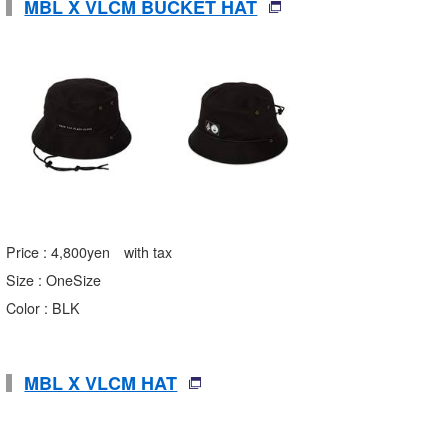
MBL X VLCM BUCKET HAT
Price : 4,800yen with tax
Size : OneSize
Color : BLK
MBL X VLCM HAT