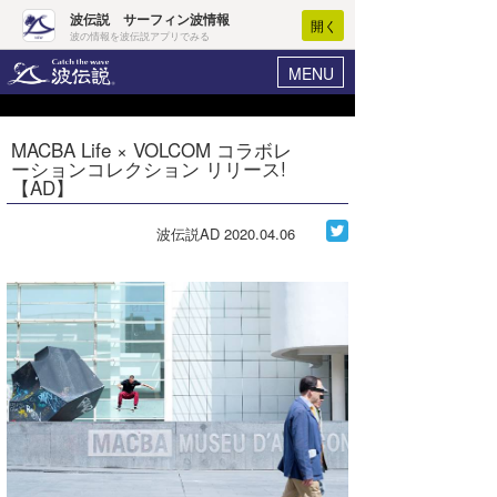
波伝説 サーフィン波情報
開く
波の情報を波伝説アプリでみる
MENU
ニュース
ヘルプ
マイホーム
MACBA Life × VOLCOM コラボレ
Core Surf Japan
ーションコレクション リリース!
ログイン
【AD】
コンテスト
新規会員登録
波伝説AD
2020.04.06
ファッション/グッズ
波情報･概況
アート＆エンタメ
波予想ツール
WAVE HUNTER
コラム
気象情報
トラベル
ニュース
ショップ情報
サーフィンエリアガイド
ショップ情報
ウラナミ
会員メニュー