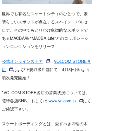
湘南
お知らせ
今月のプレゼント
世界でも有名なスケートシティのひとつで、素
千葉北
その他
晴らしいスポットが点在するスペイン・バルセ
伊豆
ルール＆How to
ロナ。その中でもとりわけ象徴的なスポットで
あるMACBA発 “MACBA Life”とのコラボレーシ
千葉南
VOTE!
ョンコレクションをリリース！
大阪
公式オンラインストア
、
VOLCOM STORE各
サーファーズ
四国
店
および正規取扱店舗にて、4月3日(金)より
沖縄
順次発売開始！
*VOLCOM STORE各店の営業状況については、
随時各店SNS、もしくは
www.volcom.jp
にて
ご確認下さい。
スケートボーディングとは、愛すべき四輪の木
ライター/寄稿メディア