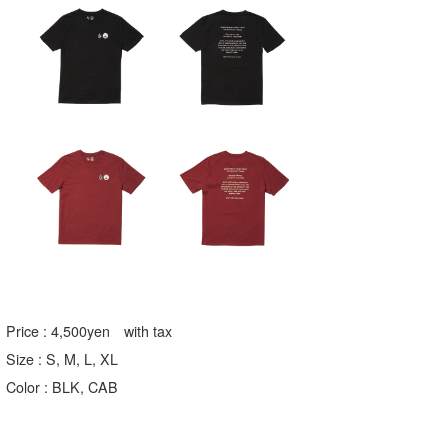
Price : 4,500yen with tax
Size : S, M, L, XL
Color : BLK, CAB