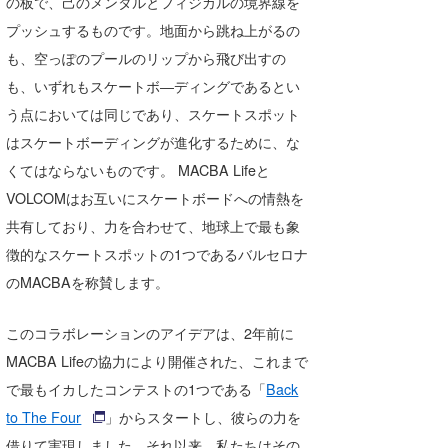
の板で、己のメンタルとフィジカルの境界線を
Core Surf Japan
プッシュするものです。地面から跳ね上がるの
も、空っぽのプールのリップから飛び出すの
メディア
Naoya Kimoto
も、いずれもスケートボ―ディングであるとい
波伝説アンバサダー/プロライダー
mitsuteru Kamio
SURFMEDIA
う点においては同じであり、スケートスポット
はスケートボーディングが進化するために、な
波伝説スタッフ
Yasunari Inoue
Colors MAGAZINE
福島寿実子
くてはならないものです。 MACBA Lifeと
Yoshiyuki Obata
WAVAL
中浦“JET”章
☆加藤
波伝説
VOLCOMはお互いにスケートボードへの情熱を
共有しており、力を合わせて、地球上で最も象
arukasvision
嵯峨明日香
+☆maki☆+
徴的なスケートスポットの1つであるバルセロナ
DELTA FORCE SURF
進士剛光
Aichan
のMACBAを称賛します。
CBA Films
田原啓江
chan-U
このコラボレーションのアイデアは、2年前に
熊谷素子
植村未来
ECE
MACBA Lifeの協力により開催された、これまで
で最もイカしたコンテストの1つである「
Back
NOBUFUKU
G◎Da
to The Four
」からスタートし、彼らの力を
大野”MAR”修聖
H
借りて実現しました。それ以来、私たちはその