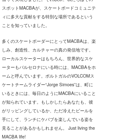
スポットMACBAが、スケートボードコミュニテ
喜納海人
KID
ィに多大な貢献をする特別な場所であるという
KOBU
ことを知っていました。
KY
多くのスケートボーダーにとってMACBAは、楽
MIN
しみ、創造性、カルチャーの真の発信地です。
ローカルスケーターはもちろん、世界的なスケ
mitz
ーターもバルセロナにいる時には、MACBAをホ
OYZ
ームと呼んでいます。ポルトガルのVOLCOMス
S.K
ケートチームライダー“Jorge Simoes”は、町に
いるときには、毎日のようにMACBAにいること
Soulman
が知られています。もしかしたらあなたも、彼
VAGY
がリッピングしているか、ただ冷えたビールを
手にして、ランチにケバブを楽しんでいる姿を
waka☆=
見ることがあるかもしれません。 Just living the
YUKI☆
MACBA life!