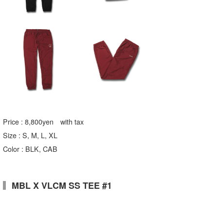
Price : 8,800yen with tax
Size : S, M, L, XL
Color : BLK, CAB
MBL X VLCM SS TEE #1