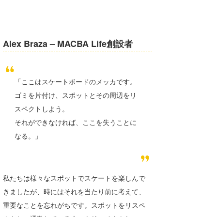
たっちー
ハンマー
Alex Braza – MACBA Life創設者
まっきー
三輪予報士
「ここはスケートボードのメッカです。
小川予報士
ゴミを片付け、スポットとその周辺をリ
スペクトしよう。
上田純子
それができなければ、ここを失うことに
上條将美
なる。」
唐澤予報士
SancheZ
私たちは様々なスポットでスケートを楽しんで
きましたが、時にはそれを当たり前に考えて、
ゴン
重要なことを忘れがちです。スポットをリスペ
米山予報士