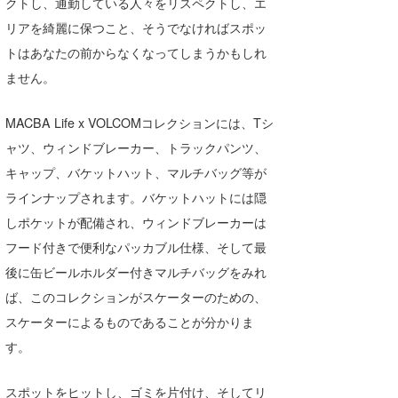
クトし、通勤している人々をリスペクトし、エ
リアを綺麗に保つこと、そうでなければスポッ
wanda
トはあなたの前からなくなってしまうかもしれ
予報士 hiro.
ません。
banpaku
MACBA Life x VOLCOMコレクションには、Tシ
Mr.K
ャツ、ウィンドブレーカー、トラックパンツ、
キャップ、バケットハット、マルチバッグ等が
chappy
ラインナップされます。バケットハットには隠
Romisea
しポケットが配備され、ウィンドブレーカーは
フード付きで便利なパッカブル仕様、そして最
後に缶ビールホルダー付きマルチバッグをみれ
ば、このコレクションがスケーターのための、
スケーターによるものであることが分かりま
す。
スポットをヒットし、ゴミを片付け、そしてリ