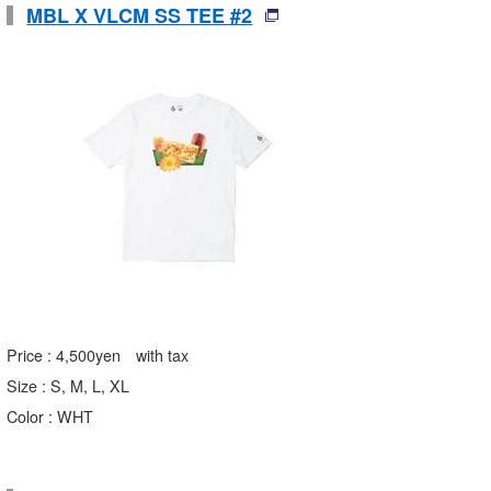
MBL X VLCM SS TEE #2
Price : 4,500yen with tax
Size : S, M, L, XL
Color : WHT