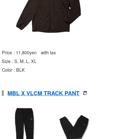
Price : 11,800yen with tax
Size : S, M, L, XL
Color : BLK
MBL X VLCM TRACK PANT