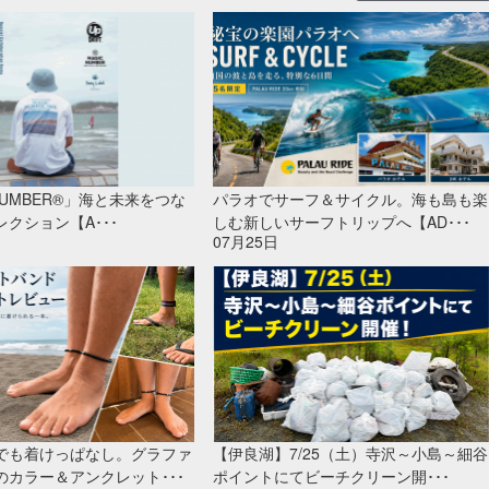
 NUMBER®」海と未来をつな
パラオでサーフ＆サイクル。海も島も楽
クション【A･･･
しむ新しいサーフトリップへ【AD･･･
07月25日
でも着けっぱなし。グラファ
【伊良湖】7/25（土）寺沢～小島～細谷
のカラー＆アンクレット･･･
ポイントにてビーチクリーン開･･･