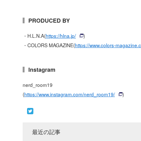
PRODUCED BY
・H.L.N.A(
https://hlna.jp/
)
・COLORS MAGAZINE(
https://www.colors-magazine.
Instagram
nerd_room19
(
https://www.instagram.com/nerd_room19/
)
最近の記事