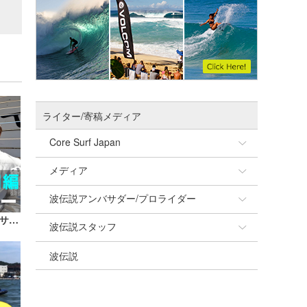
ライター/寄稿メディア
Core Surf Japan
メディア
Naoya Kimoto
波伝説アンバサダー/プロライダー
mitsuteru Kamio
SURFMEDIA
【CCCチャンネル】CCCシャープアイサーフボード・マルシオ来日編！
波伝説スタッフ
Yasunari Inoue
Colors MAGAZINE
福島寿実子
波伝説
Yoshiyuki Obata
WAVAL
中浦“JET”章
☆加藤
arukasvision
嵯峨明日香
+☆maki☆+