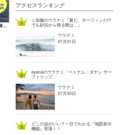
DELTA FORCE SURF
進士剛光
Aichan
アクセスランキング
CBA Films
田原啓江
chan-U
☆加藤のウラナミ『夏だ、サーフィンだ!!!
でも砂浜から帰る際は…』
【湘南】逗子海岸東浜で「海難救助訓練」を7月11日（土）に開催【AD】
熊谷素子
植村未来
ECE
ウラナミ
NOBUFUKU
G◎Da
07月31日
大野”MAR”修聖
H
喜納海人
KID
ayanaのウラナミ「ベトナム・ダナン サー
KOBU
フトリップ」
ウラナミ
KY
07月30日
MIN
mitz
どこの波がいい？一目でわかる『地図表示
OYZ
機能』登場！！