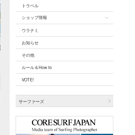
トラベル
ショップ情報
ウラナミ
ショップ情報
お知らせ
湘南
その他
千葉北
ルール＆How to
伊豆
VOTE!
千葉南
大阪
サーファーズ
四国
沖縄