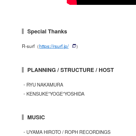
Special Thanks
R-surf（
https://rsurf.jp/
）
PLANNING / STRUCTURE / HOST
・RYU NAKAMURA
・KENSUKE”YOGE”YOSHIDA
MUSIC
・UYAMA HIROTO / ROPH RECORDINGS