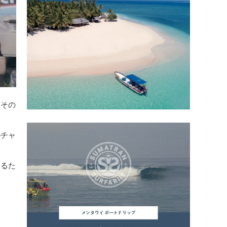
、その
ルチャ
するた