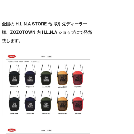
喜納海人
KID
KOBU
全国の H.L.N.A STORE 他 取引先ディーラー
様、ZOZOTOWN 内 H.L.N.A ショップにて発売
KY
致します。
MIN
mitz
OYZ
S.K
Soulman
VAGY
waka☆=
YUKI☆