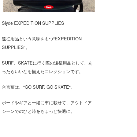
湘南
お知らせ
今月のプレゼント
千葉北
その他
Slyde EXPEDITION SUPPLIES
伊豆
ルール＆How to
遠征用品という意味をもつ“EXPEDITION
千葉南
VOTE!
SUPPLIES”。
大阪
SURF、SKATEに行く際の遠征用品として、あ
サーファーズ
四国
ったらいいなを揃えたコレクションです。
沖縄
合言葉は、“GO SURF, GO SKATE“。
ボードやギアと一緒に車に載せて、アウトドア
シーンでのひと時をちょっと快適に。
ライター/寄稿メディア