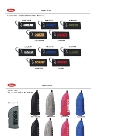
wanda
予報士 hiro.
banpaku
Mr.K
chappy
Romisea