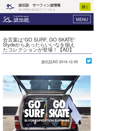
波伝説 サーフィン波情報
開く
波の情報を波伝説アプリでみる
MENU
ニュース
ヘルプ
マイホーム
合言葉は“GO SURF, GO SKATE“
Core Surf Japan
Slydeからあったらいいなを揃え
ログイン
たコレクションが登場！【AD】
コンテスト
新規会員登録
波伝説AD
2019.12.05
ファッション/グッズ
波情報･概況
アート＆エンタメ
波予想ツール
WAVE HUNTER
コラム
気象情報
トラベル
ニュース
ショップ情報
サーフィンエリアガイド
ショップ情報
ウラナミ
会員メニュー