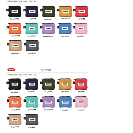
たっちー
ハンマー
まっきー
三輪予報士
小川予報士
上田純子
上條将美
唐澤予報士
SancheZ
ゴン
米山予報士