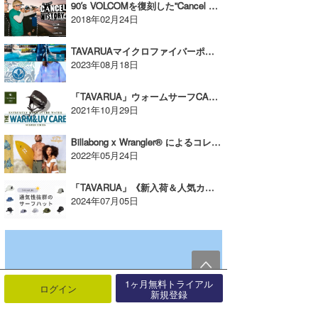
90′s VOLCOMを復刻した”Cancel History” Springコレクションをリリース【AD】
2018年02月24日
TAVARUAマイクロファイバーポンチョUPF50＋【AD】
2023年08月18日
「TAVARUA」ウォームサーフCAP【AD】
2021年10月29日
Billabong x Wrangler® によるコレクション第3弾がリリース【AD】
2022年05月24日
「TAVARUA」《新入荷＆人気カラーが再入荷！》通気性抜群のサーフハット【AD】
2024年07月05日
1ヶ月無料トライアル
ログイン
新規登録