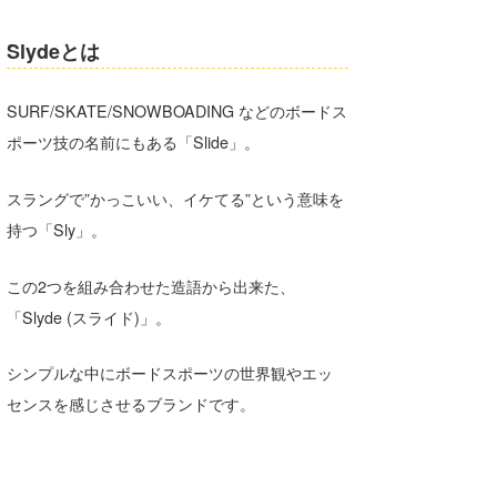
Core Surf Japan
Slydeとは
メディア
Naoya Kimoto
SURF/SKATE/SNOWBOADING などのボードス
波伝説アンバサダー/プロライダー
mitsuteru Kamio
SURFMEDIA
ポーツ技の名前にもある「Slide」。
波伝説スタッフ
Yasunari Inoue
Colors MAGAZINE
福島寿実子
スラングで”かっこいい、イケてる”という意味を
Yoshiyuki Obata
WAVAL
中浦“JET”章
☆加藤
波伝説
持つ「Sly」。
arukasvision
嵯峨明日香
+☆maki☆+
この2つを組み合わせた造語から出来た、
DELTA FORCE SURF
進士剛光
Aichan
「Slyde (スライド)」。
CBA Films
田原啓江
chan-U
シンプルな中にボードスポーツの世界観やエッ
熊谷素子
植村未来
ECE
センスを感じさせるブランドです。
NOBUFUKU
G◎Da
大野”MAR”修聖
H