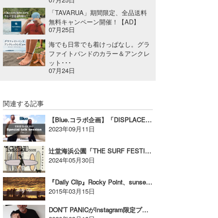
「TAVARUA」期間限定、全品送料
wanda
無料キャンペーン開催！【AD】
07月25日
予報士 hiro.
海でも日常でも着けっぱなし。グラ
ファイトバンドのカラー＆アンクレ
banpaku
ット･･･
07月24日
Mr.K
chappy
関連する記事
Romisea
【Blue.コラボ企画】「DISPLACEMENT HULL」対談 市東重明ｘ梶川剛志（後編）
2023年09月11日
辻堂海浜公園「THE SURF FESTIVAL 2024」アート展示【AD】
2024年05月30日
『Daily Clip』Rocky Point、sunset session
2015年03月15日
DON’T PANICがInstagram限定プレゼント企画を実施【AD】