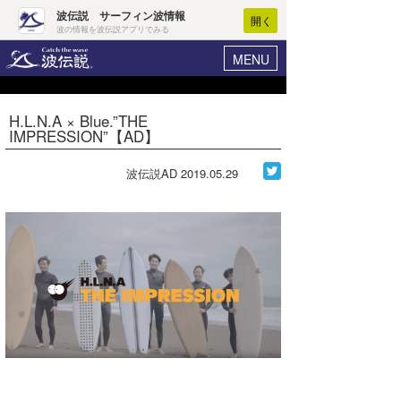
波伝説 サーフィン波情報
開く
波の情報を波伝説アプリでみる
MENU
ニュース
ヘルプ
マイホーム
H.L.N.A × Blue.”THE
Core Surf Japan
IMPRESSION”【AD】
ログイン
コンテスト
新規会員登録
波伝説AD
2019.05.29
ファッション/グッズ
波情報･概況
アート＆エンタメ
波予想ツール
WAVE HUNTER
コラム
気象情報
トラベル
ニュース
ショップ情報
サーフィンエリアガイド
ショップ情報
ウラナミ
会員メニュー