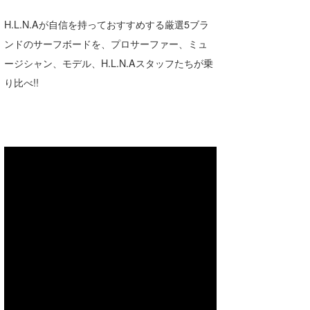
湘南
お知らせ
今月のプレゼント
H.L.N.Aが自信を持っておすすめする厳選5ブラ
千葉北
その他
ンドのサーフボードを、プロサーファー、ミュ
ージシャン、モデル、H.L.N.Aスタッフたちが乗
伊豆
ルール＆How to
り比べ!!
千葉南
VOTE!
大阪
サーファーズ
四国
沖縄
ライター/寄稿メディア