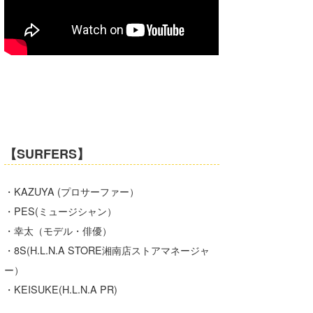
Core Surf Japan
メディア
Naoya Kimoto
波伝説アンバサダー/プロライダー
mitsuteru Kamio
SURFMEDIA
波伝説スタッフ
Yasunari Inoue
Colors MAGAZINE
福島寿実子
Yoshiyuki Obata
WAVAL
中浦“JET”章
☆加藤
波伝説
【SURFERS】
arukasvision
嵯峨明日香
+☆maki☆+
DELTA FORCE SURF
進士剛光
Aichan
・KAZUYA (プロサーファー）
・PES(ミュージシャン）
CBA Films
田原啓江
chan-U
・幸太（モデル・俳優）
熊谷素子
植村未来
ECE
・8S(H.L.N.A STORE湘南店ストアマネージャ
ー）
NOBUFUKU
G◎Da
・KEISUKE(H.L.N.A PR)
大野”MAR”修聖
H