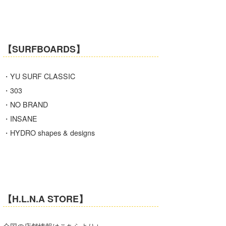
喜納海人
KID
KOBU
【SURFBOARDS】
KY
MIN
・YU SURF CLASSIC
・303
mitz
・NO BRAND
OYZ
・INSANE
・HYDRO shapes & designs
S.K
Soulman
VAGY
【H.L.N.A STORE】
waka☆=
YUKI☆
全国の店舗情報はこちらより↓