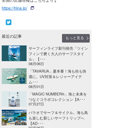
https://hlna.jp/
たっちー
ハンマー
まっきー
最近の記事
もっと見る
三輪予報士
サーフィンライフ新刊発売「ツイン
フィンで磨く大人のサーフスタイ
小川予報士
ル」【･･･
08月06日
上田純子
「TAVARUA」夏本番！海も街も快
適に。UV対策＆レジャーアイテ
上條将美
ム･･･
08月01日
唐澤予報士
「MAGIC NUMBER®」海と未来を
つなぐコラボコレクション【A･･･
SancheZ
07月27日
パラオでサーフ＆サイクル。海も島
ゴン
も楽しむ新しいサーフトリップへ
【AD･･･
米山予報士
07月25日