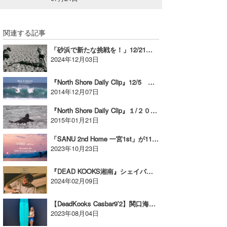
関連する記事
「砂浜で新たな挑戦を！」12/21（土）ビーチスプリント参加者募集中！【AD】
2024年12月03日
『North Shore Daily Clip』12/5 ミック＆ガブリエル＠パイプ／バックドア
2014年12月07日
『North Shore Daily Clip』１/２０、パイプセッション！
2015年01月21日
「SANU 2nd Home 一宮1st」が11月に開業決定！【AD】
2023年10月23日
『DEAD KOOKS湘南』シェイパーのEden Saulが来日イベントを開催！【AD】
2024年02月09日
【DeadKooks Casbar9’2】関口海璃プロが魅せる湘南クルージング！
2023年08月04日