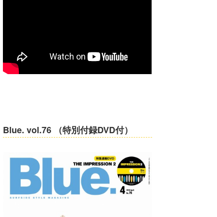
wanda
予報士 hiro.
banpaku
Mr.K
chappy
Romisea
Blue. vol.76 （特別付録DVD付）