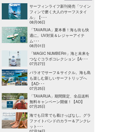
サーフィンライフ新刊発売「ツイン
フィンで磨く大人のサーフスタイ
ル」【･･･
08月06日
「TAVARUA」夏本番！海も街も快
適に。UV対策＆レジャーアイテ
ム･･･
08月01日
「MAGIC NUMBER®」海と未来を
つなぐコラボコレクション【A･･･
07月27日
パラオでサーフ＆サイクル。海も島
も楽しむ新しいサーフトリップへ
【AD･･･
07月25日
「TAVARUA」期間限定、全品送料
無料キャンペーン開催！【AD】
07月25日
海でも日常でも着けっぱなし。グラ
ファイトバンドのカラー＆アンクレ
ット･･･
07月24日