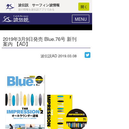
波伝説 サーフィン波情報
開く
波の情報を波伝説アプリでみる
MENU
ニュース
ヘルプ
マイホーム
2019年3月9日発売 Blue.76号 新刊
Core Surf Japan
案内 【AD】
ログイン
コンテスト
新規会員登録
波伝説AD
2019.03.08
ファッション/グッズ
波情報･概況
アート＆エンタメ
波予想ツール
WAVE HUNTER
コラム
気象情報
トラベル
ニュース
ショップ情報
サーフィンエリアガイド
ショップ情報
ウラナミ
会員メニュー