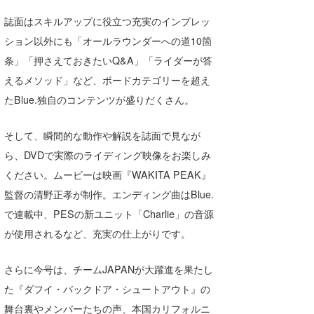
Core Surf Japan
誌面はスキルアップに役立つ充実のインプレッ
ション以外にも「オールラウンダーへの道10箇
メディア
Naoya Kimoto
条」「押さえておきたいQ&A」「ライダーが答
波伝説アンバサダー/プロライダー
mitsuteru Kamio
SURFMEDIA
えるメソッド」など、ボードカテゴリーを超え
たBlue.独自のコンテンツが盛りだくさん。
波伝説スタッフ
Yasunari Inoue
Colors MAGAZINE
福島寿実子
Yoshiyuki Obata
WAVAL
中浦“JET”章
☆加藤
波伝説
そして、瞬間的な動作や解説を誌面で見なが
ら、DVDで実際のライディング映像をお楽しみ
arukasvision
嵯峨明日香
+☆maki☆+
ください。ムービーは映画『WAKITA PEAK』
DELTA FORCE SURF
進士剛光
Aichan
監督の清野正孝が制作。エンディング曲はBlue.
で連載中、PESの新ユニット「Charlie」の音源
CBA Films
田原啓江
chan-U
が使用されるなど、充実の仕上がりです。
熊谷素子
植村未来
ECE
さらに今号は、チームJAPANが大躍進を果たし
NOBUFUKU
G◎Da
た『ダフイ・バックドア・シュートアウト』の
大野”MAR”修聖
H
舞台裏やメンバーたちの声、本国カリフォルニ