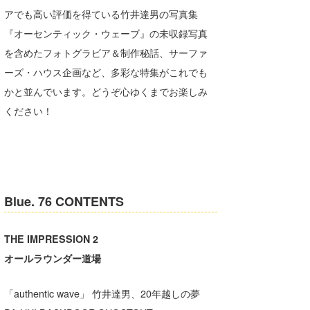
アでも高い評価を得ている竹井達男の写真集
喜納海人
KID
『オーセンティック・ウェーブ』の未収録写真
KOBU
を含めたフォトグラビア＆制作秘話、サーファ
ーズ・ハウス企画など、多彩な特集がこれでも
KY
かと並んでいます。どうぞ心ゆくまでお楽しみ
MIN
ください！
mitz
OYZ
S.K
Blue. 76 CONTENTS
Soulman
THE IMPRESSION 2
VAGY
オールラウンダー道場
waka☆=
「authentic wave」 竹井達男、20年越しの夢
YUKI☆