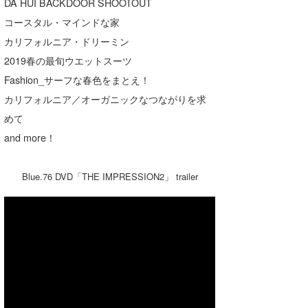
DA HUI BACKDOOR SHOOTOUT
たっちー
コースタル・マインドな家
カリフォルニア・ドリーミン
ハンマー
2019春の最旬ウエットスーツ
まっきー
Fashion_サーフな春色をまとえ！
カリフォルニア／オーガニックなつながりを求
三輪予報士
めて
小川予報士
and more！
上田純子
Blue.76 DVD「THE IMPRESSION2」 trailer
上條将美
唐澤予報士
SancheZ
ゴン
米山予報士