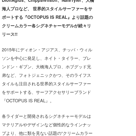
DionAgius、ChippaWilson、NateTyler、大橋
湘南
お知らせ
今月のプレゼント
海人プロなど、 世界的スタイルサーファーをサ
ポートする『OCTOPUS IS REAL』より話題の
千葉北
その他
クリームカラー各シグネチャーモデルが続々リ
伊豆
ルール＆How to
リース!!
千葉南
VOTE!
2015年にディオン・アジアス、チッパ・ウィル
大阪
ソンを中心に発足し、ネイト・タイラー、ブレ
サーファーズ
ンドン・ギブン、大橋海人プロ、ホブグッド兄
四国
弟など、フォトジェニックかつ、そのライフス
沖縄
タイルも注目される世界的スタイルサーファー
をサポートする、サーフアクセサリーブランド
『OCTOPUS IS REAL』。
各ライダーと開発されるシグネチャーモデルは
マテリアルやデザインなど個性的なラインナッ
ライター/寄稿メディア
プより、他に類を見ない話題の“クリームカラー