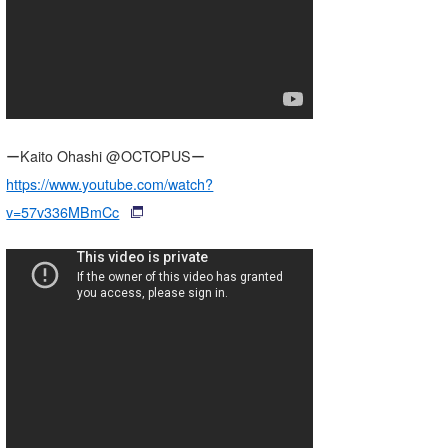
たっちー
ハンマー
まっきー
三輪予報士
ーKaito Ohashi @OCTOPUSー
https://www.youtube.com/watch?
小川予報士
v=57v336MBmCc
上田純子
上條将美
唐澤予報士
SancheZ
ゴン
米山予報士