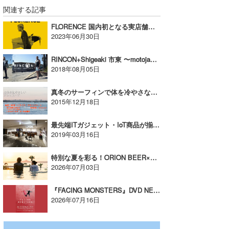
関連する記事
FLORENCE 国内初となる実店舗がポップアップ・ストアとして湘南T-SITEにオープン【AD】
2023年06月30日
RINCON+Shigeaki 市東 〜motojacket “cafe” & longjohn “sovrano”【AD】
2018年08月05日
真冬のサーフィンで体を冷やさない方法とは！？
2015年12月18日
最先端ITガジェット・IoT商品が揃う！デジタルライフを提案するセレクトショップ「FOX」第一号店OPEN！【AD】
2019年03月16日
特別な夏を彩る！ORION BEER×BILLABONG 3年目のコラボ【AD】
2026年07月03日
『FACING MONSTERS』DVD NEW RELEASE【AD】
2026年07月16日