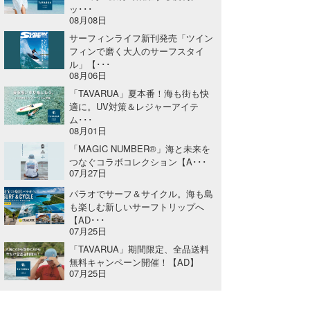
ッ･･･
08月08日
サーフィンライフ新刊発売「ツイン
フィンで磨く大人のサーフスタイ
ル」【･･･
08月06日
「TAVARUA」夏本番！海も街も快
適に。UV対策＆レジャーアイテ
ム･･･
08月01日
「MAGIC NUMBER®」海と未来を
つなぐコラボコレクション【A･･･
07月27日
パラオでサーフ＆サイクル。海も島
も楽しむ新しいサーフトリップへ
【AD･･･
07月25日
「TAVARUA」期間限定、全品送料
無料キャンペーン開催！【AD】
07月25日