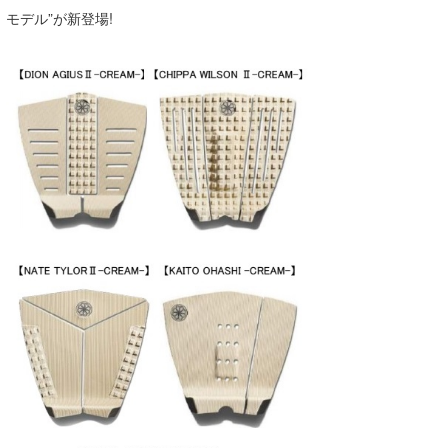
モデル”が新登場!
Core Surf Japan
メディア
Naoya Kimoto
波伝説アンバサダー/プロライダー
mitsuteru Kamio
SURFMEDIA
波伝説スタッフ
Yasunari Inoue
Colors MAGAZINE
福島寿実子
Yoshiyuki Obata
WAVAL
中浦“JET”章
☆加藤
波伝説
arukasvision
嵯峨明日香
+☆maki☆+
DELTA FORCE SURF
進士剛光
Aichan
CBA Films
田原啓江
chan-U
熊谷素子
植村未来
ECE
NOBUFUKU
G◎Da
大野”MAR”修聖
H