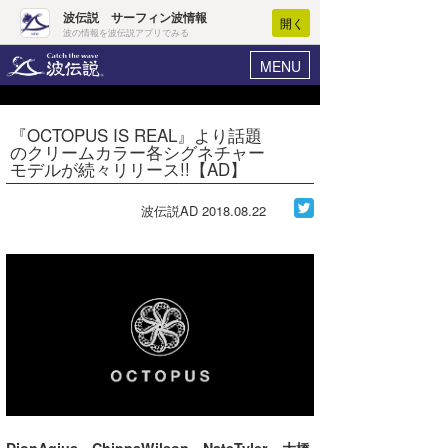
波伝説 サーフィン波情報
開く
波の情報を波伝説アプリでみる
MENU
ニュース
ヘルプ
マイホーム
『OCTOPUS IS REAL』より話題
Core Surf Japan
のクリームカラー各シグネチャー
ログイン
モデルが続々リリース!!【AD】
コンテスト
新規会員登録
波伝説AD
2018.08.22
ファッション/グッズ
波情報･概況
アート＆エンタメ
波予想ツール
WAVE HUNTER
コラム
気象情報
トラベル
ニュース
ショップ情報
サーフィンエリアガイド
ショップ情報
ウラナミ
会員メニュー