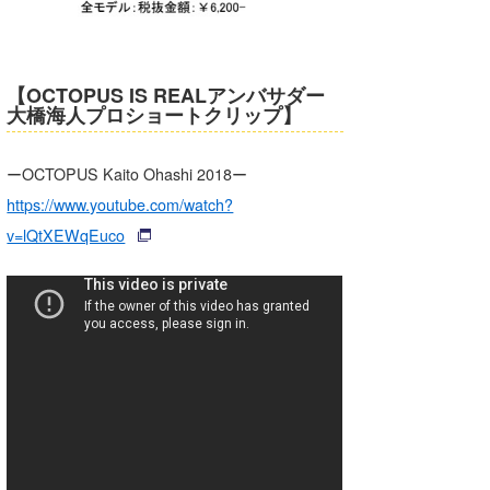
喜納海人
KID
KOBU
【OCTOPUS IS REALアンバサダー
大橋海人プロショートクリップ】
KY
MIN
ーOCTOPUS Kaito Ohashi 2018ー
https://www.youtube.com/watch?
mitz
v=lQtXEWqEuco
OYZ
S.K
Soulman
VAGY
waka☆=
YUKI☆