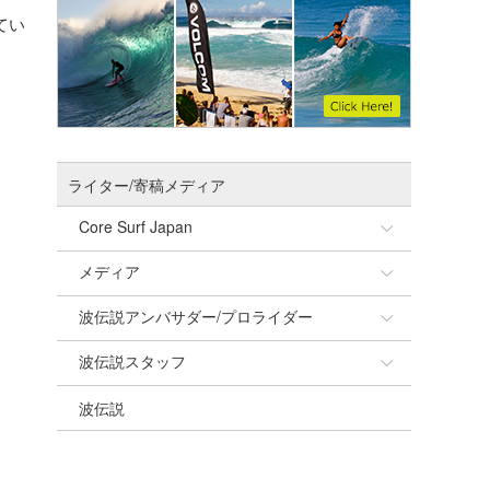
てい
ライター/寄稿メディア
Core Surf Japan
メディア
Naoya Kimoto
波伝説アンバサダー/プロライダー
mitsuteru Kamio
SURFMEDIA
波伝説スタッフ
Yasunari Inoue
Colors MAGAZINE
福島寿実子
波伝説
Yoshiyuki Obata
WAVAL
中浦“JET”章
☆加藤
arukasvision
嵯峨明日香
+☆maki☆+