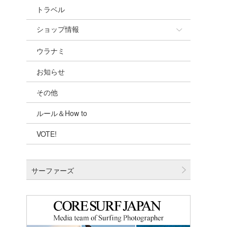
トラベル
ショップ情報
ウラナミ
ショップ情報
お知らせ
湘南
その他
千葉北
ルール＆How to
伊豆
VOTE!
千葉南
大阪
サーファーズ
四国
沖縄