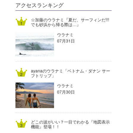
DELTA FORCE SURF
進士剛光
Aichan
アクセスランキング
CBA Films
田原啓江
chan-U
☆加藤のウラナミ『夏だ、サーフィンだ!!!
でも砂浜から帰る際は…』
熊谷素子
植村未来
ECE
ウラナミ
NOBUFUKU
G◎Da
07月31日
大野”MAR”修聖
H
喜納海人
KID
ayanaのウラナミ「ベトナム・ダナン サー
KOBU
フトリップ」
ウラナミ
KY
07月30日
MIN
mitz
どこの波がいい？一目でわかる『地図表示
OYZ
機能』登場！！