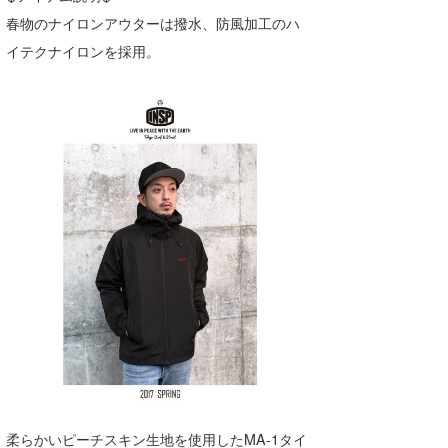
春物のナイロンアウターは撥水、防風加工のハ
たっちー
イテクナイロンを採用。
ハンマー
まっきー
三輪予報士
小川予報士
上田純子
上條将美
唐澤予報士
SancheZ
ゴン
米山予報士
柔らかいピーチスキン生地を使用したMA-1タイ