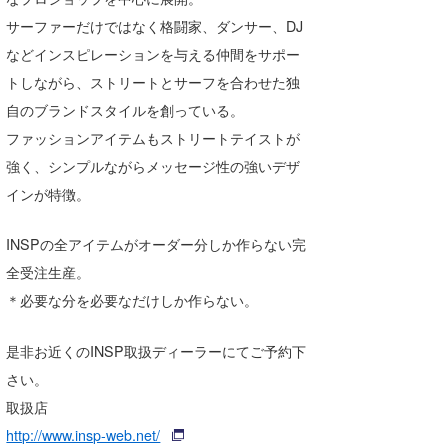
Core Surf Japan
サーファーだけではなく格闘家、ダンサー、DJ
などインスピレーションを与える仲間をサポー
メディア
Naoya Kimoto
トしながら、ストリートとサーフを合わせた独
波伝説アンバサダー/プロライダー
mitsuteru Kamio
SURFMEDIA
自のブランドスタイルを創っている。
ファッションアイテムもストリートテイストが
波伝説スタッフ
Yasunari Inoue
Colors MAGAZINE
福島寿実子
強く、シンプルながらメッセージ性の強いデザ
Yoshiyuki Obata
WAVAL
中浦“JET”章
☆加藤
波伝説
インが特徴。
arukasvision
嵯峨明日香
+☆maki☆+
INSPの全アイテムがオーダー分しか作らない完
DELTA FORCE SURF
進士剛光
Aichan
全受注生産。
＊必要な分を必要なだけしか作らない。
CBA Films
田原啓江
chan-U
熊谷素子
植村未来
ECE
是非お近くのINSP取扱ディーラーにてご予約下
さい。
NOBUFUKU
G◎Da
取扱店
大野”MAR”修聖
H
http://www.insp-web.net/