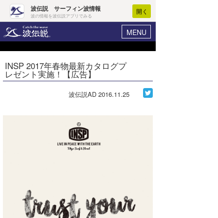
波伝説 サーフィン波情報
開く
波の情報を波伝説アプリでみる
MENU
ニュース
ヘルプ
マイホーム
INSP 2017年春物最新カタログプ
Core Surf Japan
レゼント実施！【広告】
ログイン
コンテスト
新規会員登録
波伝説AD
2016.11.25
ファッション/グッズ
波情報･概況
アート＆エンタメ
波予想ツール
WAVE HUNTER
コラム
気象情報
トラベル
ニュース
ショップ情報
サーフィンエリアガイド
ショップ情報
ウラナミ
会員メニュー