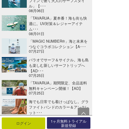
フィンで磨く大人のサーフスタイ
ル」【･･･
08月06日
「TAVARUA」夏本番！海も街も快
適に。UV対策＆レジャーアイテ
ム･･･
08月01日
「MAGIC NUMBER®」海と未来を
つなぐコラボコレクション【A･･･
07月27日
パラオでサーフ＆サイクル。海も島
も楽しむ新しいサーフトリップへ
【AD･･･
07月25日
「TAVARUA」期間限定、全品送料
無料キャンペーン開催！【AD】
07月25日
海でも日常でも着けっぱなし。グラ
ファイトバンドのカラー＆アンクレ
ット･･･
07月24日
1ヶ月無料トライアル
ログイン
新規登録