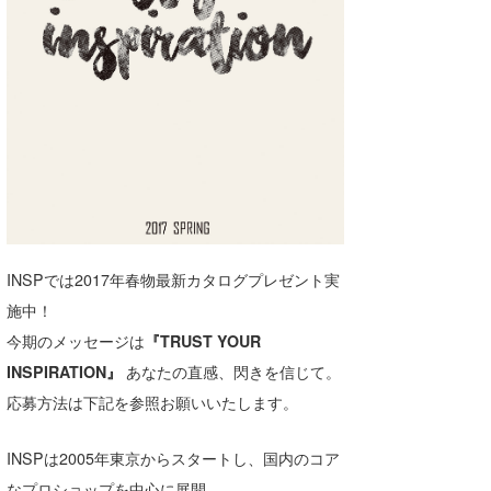
湘南
お知らせ
今月のプレゼント
千葉北
その他
伊豆
ルール＆How to
千葉南
VOTE!
大阪
サーファーズ
四国
INSPでは2017年春物最新カタログプレゼント実
沖縄
施中！
今期のメッセージは
『TRUST YOUR
INSPIRATION』
あなたの直感、閃きを信じて。
応募方法は下記を参照お願いいたします。
INSPは2005年東京からスタートし、国内のコア
ライター/寄稿メディア
なプロショップを中心に展開。