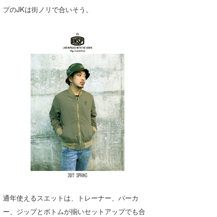
プのJKは街ノリで合いそう。
wanda
予報士 hiro.
banpaku
Mr.K
chappy
Romisea
通年使えるスエットは、トレーナー、パーカ
ー、ジップとボトムが揃いセットアップでも合