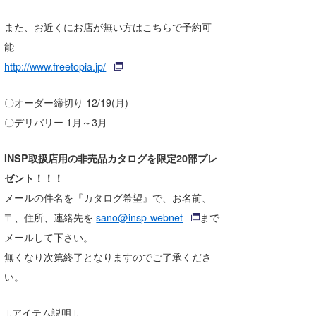
喜納海人
KID
また、お近くにお店が無い方はこちらで予約可
能
KOBU
http://www.freetopia.jp/
KY
〇オーダー締切り 12/19(月)
MIN
〇デリバリー 1月～3月
mitz
INSP取扱店用の非売品カタログを限定20部プレ
OYZ
ゼント！！！
S.K
メールの件名を『カタログ希望』で、お名前、
〒、住所、連絡先を
sano@insp-webnet
まで
Soulman
メールして下さい。
VAGY
無くなり次第終了となりますのでご了承くださ
い。
waka☆=
YUKI☆
↓アイテム説明↓