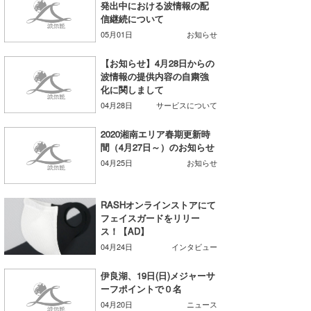
発出中における波情報の配
信継続について
wanda
05月01日
お知らせ
予報士 hiro.
【お知らせ】4月28日からの
波情報の提供内容の自粛強
banpaku
化に関しまして
04月28日
サービスについて
Mr.K
2020湘南エリア春期更新時
chappy
間（4月27日～）のお知らせ
04月25日
お知らせ
Romisea
RASHオンラインストアにて
フェイスガードをリリー
ス！【AD】
04月24日
インタビュー
伊良湖、19日(日)メジャーサ
ーフポイントで０名
04月20日
ニュース