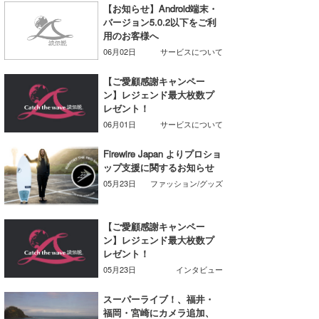
【お知らせ】Android端末・
湘南
お知らせ
今月のプレゼント
バージョン5.0.2以下をご利
用のお客様へ
千葉北
その他
06月02日
サービスについて
伊豆
ルール＆How to
【ご愛顧感謝キャンペー
ン】レジェンド最大枚数プ
千葉南
VOTE!
レゼント！
06月01日
サービスについて
大阪
サーファーズ
Firewire Japan よりプロショ
四国
ップ支援に関するお知らせ
05月23日
ファッション/グッズ
沖縄
【ご愛顧感謝キャンペー
ン】レジェンド最大枚数プ
レゼント！
05月23日
インタビュー
スーパーライブ！、福井・
ライター/寄稿メディア
福岡・宮崎にカメラ追加、