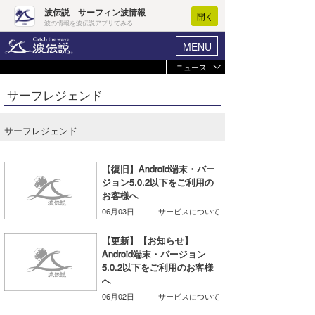
波伝説 サーフィン波情報
開く
波の情報を波伝説アプリでみる
MENU
ニュース
ヘルプ
マイホーム
サーフレジェンド
Core Surf Japan
ログイン
コンテスト
サーフレジェンド
新規会員登録
ファッション/グッズ
波情報･概況
【復旧】Android端末・バー
アート＆エンタメ
ジョン5.0.2以下をご利用の
波予想ツール
WAVE HUNTER
お客様へ
コラム
06月03日
サービスについて
気象情報
トラベル
【更新】【お知らせ】
ニュース
Android端末・バージョン
5.0.2以下をご利用のお客様
ショップ情報
サーフィンエリアガイド
へ
ショップ情報
06月02日
サービスについて
ウラナミ
会員メニュー