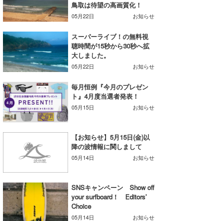
鳥取は待望の高画質化！
Core Surf Japan
05月22日
お知らせ
メディア
Naoya Kimoto
スーパーライブ！の無料視
聴時間が15秒から30秒へ拡
波伝説アンバサダー/プロライダー
mitsuteru Kamio
SURFMEDIA
大しました。
05月22日
お知らせ
波伝説スタッフ
Yasunari Inoue
Colors MAGAZINE
福島寿実子
毎月恒例『今月のプレゼン
Yoshiyuki Obata
WAVAL
中浦“JET”章
☆加藤
波伝説
ト』4月度当選者発表！
05月15日
お知らせ
arukasvision
嵯峨明日香
+☆maki☆+
DELTA FORCE SURF
進士剛光
Aichan
【お知らせ】5月15日(金)以
降の波情報に関しまして
CBA Films
田原啓江
chan-U
05月14日
お知らせ
熊谷素子
植村未来
ECE
SNSキャンペーン Show off
NOBUFUKU
G◎Da
your surfboard！ Editors’
Choice
大野”MAR”修聖
H
05月14日
お知らせ