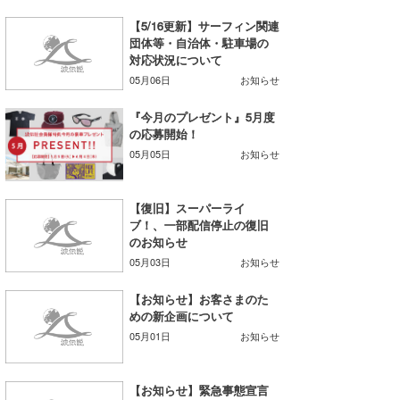
たっちー
【5/16更新】サーフィン関連
団体等・自治体・駐車場の
対応状況について
ハンマー
05月06日
お知らせ
まっきー
『今月のプレゼント』5月度
の応募開始！
三輪予報士
05月05日
お知らせ
小川予報士
【復旧】スーパーライ
上田純子
ブ！、一部配信停止の復旧
のお知らせ
上條将美
05月03日
お知らせ
唐澤予報士
【お知らせ】お客さまのた
めの新企画について
SancheZ
05月01日
お知らせ
ゴン
【お知らせ】緊急事態宣言
米山予報士