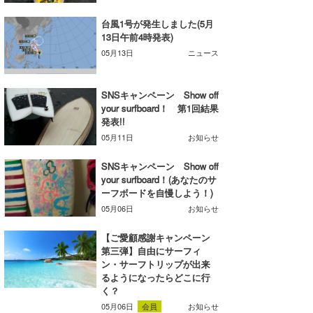
喜納海人
KID
台風1号が発生しました(5月
13日午前4時発表)
KOBU
05月13日
ニュース
KY
SNSキャンペーン Show off
MIN
your surfboard！ 第1回結果
発表!!
mitz
05月11日
お知らせ
OYZ
SNSキャンペーン Show off
your surfboard！(あなたのサ
S.K
ーフボードを自慢しよう！)
05月06日
お知らせ
Soulman
【ご愛顧感謝キャンペーン
VAGY
第三弾】自由にサーフィ
ン・サーフトリップが出来
waka☆=
るようになったらどこに行
く？
YUKI☆
05月06日
会員
お知らせ