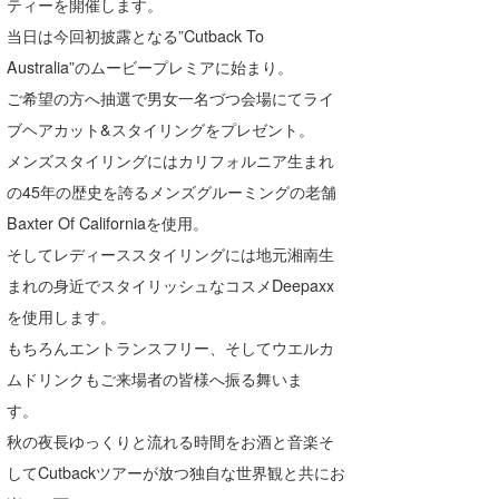
ティーを開催します。
Core Surf Japan
当日は今回初披露となる”Cutback To
Australia”のムービープレミアに始まり。
メディア
Naoya Kimoto
ご希望の方へ抽選で男女一名づつ会場にてライ
波伝説アンバサダー/プロライダー
mitsuteru Kamio
SURFMEDIA
ブヘアカット&スタイリングをプレゼント。
波伝説スタッフ
メンズスタイリングにはカリフォルニア生まれ
Yasunari Inoue
Colors MAGAZINE
福島寿実子
の45年の歴史を誇るメンズグルーミングの老舗
Yoshiyuki Obata
WAVAL
中浦“JET”章
☆加藤
波伝説
Baxter Of Californiaを使用。
arukasvision
嵯峨明日香
+☆maki☆+
そしてレディーススタイリングには地元湘南生
まれの身近でスタイリッシュなコスメDeepaxx
DELTA FORCE SURF
進士剛光
Aichan
を使用します。
CBA Films
田原啓江
chan-U
もちろんエントランスフリー、そしてウエルカ
ムドリンクもご来場者の皆様へ振る舞いま
熊谷素子
植村未来
ECE
す。
NOBUFUKU
G◎Da
秋の夜長ゆっくりと流れる時間をお酒と音楽そ
してCutbackツアーが放つ独自な世界観と共にお
大野”MAR”修聖
H