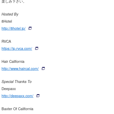
楽しみ下さい。
喜納海人
KID
Hosted By
KOBU
8Hotel
KY
http://8hotel.jp/
MIN
RVCA
mitz
https://jp.rvca.com/
OYZ
Hair California
http://www.haircal.com/
S.K
Soulman
Special Thanks To
Deepaxx
VAGY
http://deepaxx.com/
waka☆=
Baxter Of California
YUKI☆