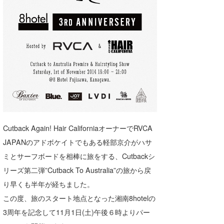
湘南
お知らせ
今月のプレゼント
千葉北
その他
伊豆
ルール＆How to
千葉南
VOTE!
大阪
サーファーズ
四国
Cutback Again! Hair CaliforniaオーナーでRVCA
沖縄
JAPANのアドボケイトでもある軽部京介がハサ
ミとサーフボードを相棒に旅をする、Cutbackシ
リーズ第二弾”Cutback To Australia”の旅から戻
り早くも半年が経ちました。
この度、旅のスタート地点となった湘南8hotelの
3周年を記念して11月1日(土)午後６時よりパー
ライター/寄稿メディア