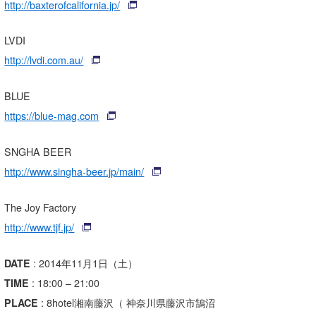
http://baxterofcalifornia.jp/
たっちー
LVDI
ハンマー
http://lvdi.com.au/
まっきー
BLUE
三輪予報士
https://blue-mag.com
小川予報士
SNGHA BEER
上田純子
http://www.singha-beer.jp/main/
上條将美
The Joy Factory
唐澤予報士
http://www.tjf.jp/
SancheZ
DATE
: 2014年11月1日（土）
ゴン
TIME
: 18:00 – 21:00
PLACE
: 8hotel湘南藤沢（ 神奈川県藤沢市鵠沼
米山予報士