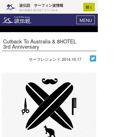
波伝説 サーフィン波情報
開く
波の情報を波伝説アプリでみる
MENU
ニュース
ヘルプ
マイホーム
Cutback To Australia & 8HOTEL
Core Surf Japan
3rd Anniversary
ログイン
コンテスト
新規会員登録
サーフレジェンド
2014.10.17
ファッション/グッズ
波情報･概況
アート＆エンタメ
波予想ツール
WAVE HUNTER
コラム
気象情報
トラベル
ニュース
ショップ情報
サーフィンエリアガイド
ショップ情報
ウラナミ
会員メニュー