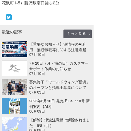
花沢町1-5）藤沢駅南口徒歩2分
wanda
予報士 hiro.
最近の記事
banpaku
もっと見る
【重要なお知らせ】波情報のAI利
Mr.K
用・無断転載等に関する注意喚起
07月10日
chappy
7月20日（月・海の日）カスタマー
サポート休業のお知らせ
Romisea
07月10日
募集終了「ワールドウィング横浜」
のオープンと指導士募集について
07月03日
2026年6月10日 発売 Blue. 110号 新
刊案内【AD】
06月09日
【解除】津波注意報は解除されまし
た 6/8（月）
06月08日