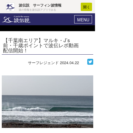
波伝説 サーフィン波情報
開く
波の情報を波伝説アプリでみる
MENU
ニュース
ヘルプ
マイホーム
【千葉南エリア】マルキ・J’s
Core Surf Japan
前・千歳ポイントで波伝レポ動画
ログイン
配信開始！
コンテスト
新規会員登録
サーフレジェンド
2024.04.22
ファッション/グッズ
波情報･概況
アート＆エンタメ
波予想ツール
WAVE HUNTER
コラム
気象情報
トラベル
ニュース
ショップ情報
サーフィンエリアガイド
ショップ情報
ウラナミ
会員メニュー