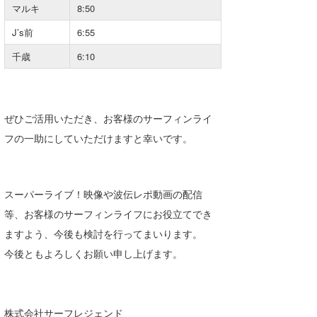
マルキ
8:50
Core Surf Japan
J’s前
6:55
メディア
Naoya Kimoto
千歳
6:10
波伝説アンバサダー/プロライダー
mitsuteru Kamio
SURFMEDIA
波伝説スタッフ
Yasunari Inoue
Colors MAGAZINE
福島寿実子
ぜひご活用いただき、お客様のサーフィンライ
Yoshiyuki Obata
WAVAL
中浦“JET”章
☆加藤
波伝説
フの一助にしていただけますと幸いです。
arukasvision
嵯峨明日香
+☆maki☆+
DELTA FORCE SURF
進士剛光
Aichan
スーパーライブ！映像や波伝レポ動画の配信
等、お客様のサーフィンライフにお役立てでき
CBA Films
田原啓江
chan-U
ますよう、今後も検討を行ってまいります。
熊谷素子
植村未来
ECE
今後ともよろしくお願い申し上げます。
NOBUFUKU
G◎Da
大野”MAR”修聖
H
株式会社サーフレジェンド