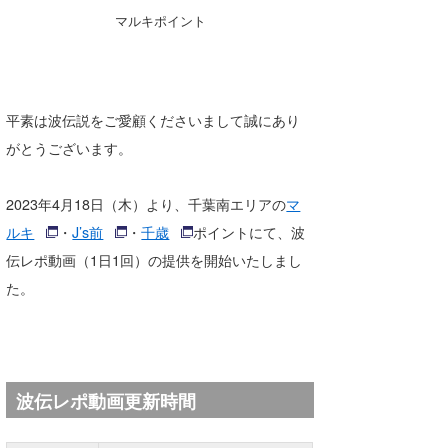
湘南
お知らせ
マルキポイント
今月のプレゼント
千葉北
その他
伊豆
ルール＆How to
平素は波伝説をご愛顧くださいまして誠にあり
千葉南
VOTE!
がとうございます。
大阪
2023年4月18日（木）より、千葉南エリアの
マ
サーファーズ
四国
ルキ
・
J’s前
・
千歳
ポイントにて、波
伝レポ動画（1日1回）の提供を開始いたしまし
沖縄
た。
波伝レポ動画更新時間
ライター/寄稿メディア