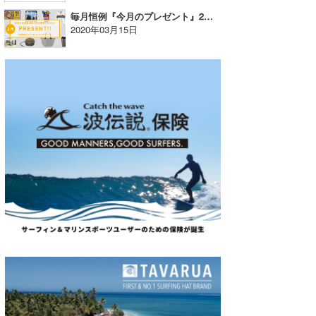
毎月恒例『今月のプレゼント』2月度当選者発表！
wanda
2020年03月15日
予報士 hiro.
banpaku
Mr.K
chappy
Romisea