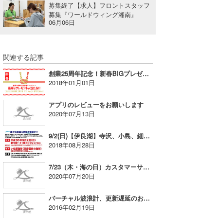
募集終了【求人】フロントスタッフ
たっちー
募集『ワールドウィング湘南』
06月06日
ハンマー
まっきー
関連する記事
創業25周年記念！新春BIGプレゼントキャンペーン開催！～1/31まで！
三輪予報士
2018年01月01日
小川予報士
アプリのレビューをお願いします
上田純子
2020年07月13日
上條将美
9/2(日)【伊良湖】寺沢、小島、細谷ポイントにてビーチクリーン・津波避難訓練の開催
2018年08月28日
唐澤予報士
7/23（木・海の日）カスタマーサポート休業のお知らせ
SancheZ
2020年07月20日
ゴン
バーチャル波浪計、更新遅延のお詫びとお知らせ
2016年02月19日
米山予報士