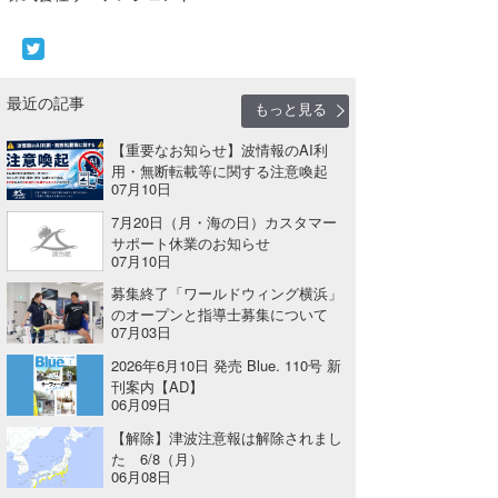
喜納海人
KID
KOBU
最近の記事
もっと見る
KY
【重要なお知らせ】波情報のAI利
MIN
用・無断転載等に関する注意喚起
07月10日
mitz
7月20日（月・海の日）カスタマー
サポート休業のお知らせ
OYZ
07月10日
募集終了「ワールドウィング横浜」
S.K
のオープンと指導士募集について
07月03日
Soulman
2026年6月10日 発売 Blue. 110号 新
刊案内【AD】
VAGY
06月09日
【解除】津波注意報は解除されまし
waka☆=
た 6/8（月）
06月08日
YUKI☆