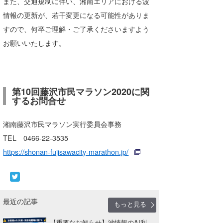
また、交通規制に伴い、湘南エリアにおける波
Core Surf Japan
情報の更新が、若干変更になる可能性がありま
すので、何卒ご理解・ご了承くださいますよう
メディア
Naoya Kimoto
お願いいたします。
波伝説アンバサダー/プロライダー
mitsuteru Kamio
SURFMEDIA
波伝説スタッフ
Yasunari Inoue
Colors MAGAZINE
福島寿実子
第10回藤沢市民マラソン2020に関
Yoshiyuki Obata
WAVAL
中浦“JET”章
☆加藤
波伝説
するお問合せ
arukasvision
嵯峨明日香
+☆maki☆+
湘南藤沢市民マラソン実行委員会事務
DELTA FORCE SURF
進士剛光
Aichan
TEL 0466-22-3535
https://shonan-fujisawacity-marathon.jp/
CBA Films
田原啓江
chan-U
熊谷素子
植村未来
ECE
NOBUFUKU
G◎Da
最近の記事
もっと見る
大野”MAR”修聖
H
【重要なお知らせ】波情報のAI利