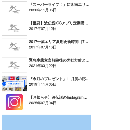
「スーパーライブ！」に湘南エリア・パークが追加！
たっちー
2020年11月06日
ハンマー
【重要】波伝説iOSアプリ定期購読にてスーパーライブ！コースをご利用中のお客様へ大切なお知らせ
2017年07月12日
まっきー
2017千葉エリア夏期更新時間（7月17日〜）のお知らせ
三輪予報士
2017年07月16日
小川予報士
緊急事態宣言解除後の弊社方針と皆さまへのお願い
2021年03月22日
上田純子
『今月のプレゼント』11月度の応募開始！
上條将美
2019年11月05日
唐澤予報士
【お知らせ】波伝説のInstagramアカウントが新しくなりました！
2025年07月04日
SancheZ
ゴン
米山予報士