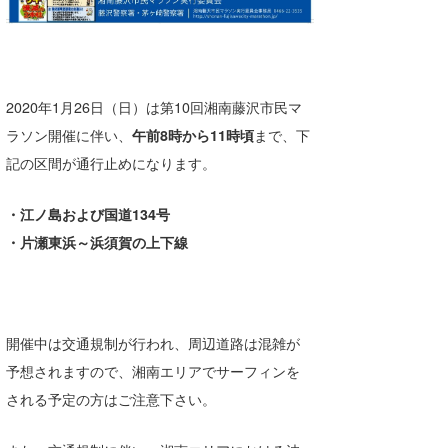
湘南
お知らせ
今月のプレゼント
千葉北
その他
伊豆
ルール＆How to
2020年1月26日（日）は第10回湘南藤沢市民マ
ラソン開催に伴い、
午前8時から11時頃
まで、下
千葉南
VOTE!
記の区間が通行止めになります。
大阪
サーファーズ
・江ノ島および国道134号
四国
・片瀬東浜～浜須賀の上下線
沖縄
開催中は交通規制が行われ、周辺道路は混雑が
予想されますので、湘南エリアでサーフィンを
される予定の方はご注意下さい。
ライター/寄稿メディア