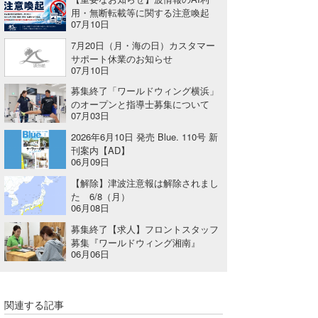
用・無断転載等に関する注意喚起
喜納海人
KID
07月10日
7月20日（月・海の日）カスタマー
KOBU
サポート休業のお知らせ
07月10日
KY
募集終了「ワールドウィング横浜」
のオープンと指導士募集について
MIN
07月03日
mitz
2026年6月10日 発売 Blue. 110号 新
刊案内【AD】
06月09日
OYZ
【解除】津波注意報は解除されまし
S.K
た 6/8（月）
06月08日
Soulman
募集終了【求人】フロントスタッフ
募集『ワールドウィング湘南』
VAGY
06月06日
waka☆=
関連する記事
YUKI☆