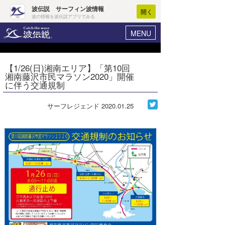
波伝説 サーフィン波情報
開く
波の情報を波伝説アプリでみる
MENU
ニュース
ヘルプ
マイホーム
【1/26(日)湘南エリア】「第10回
Core Surf Japan
湘南藤沢市民マラソン2020」開催
ログイン
に伴う交通規制
コンテスト
新規会員登録
サーフレジェンド
2020.01.25
ファッション/グッズ
波情報･概況
アート＆エンタメ
波予想ツール
WAVE HUNTER
コラム
気象情報
トラベル
ニュース
ショップ情報
サーフィンエリアガイド
ショップ情報
ウラナミ
会員メニュー