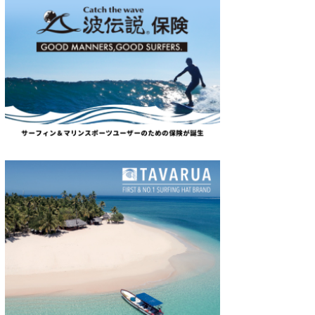
wanda
予報士 hiro.
banpaku
Mr.K
chappy
Romisea