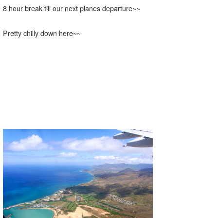
8 hour break till our next planes departure~~
wanda
Pretty chilly down here~~
予報士 hiro.
banpaku
Mr.K
chappy
Romisea