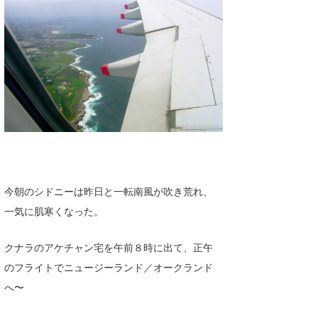
湘南
お知らせ
今月のプレゼント
千葉北
その他
伊豆
ルール＆How to
千葉南
VOTE!
大阪
サーファーズ
四国
沖縄
今朝のシドニーは昨日と一転南風が吹き荒れ、
一気に肌寒くなった。
クナラのアケチャン宅を午前８時に出て、正午
のフライトでニュージーランド／オークランド
へ〜
ライター/寄稿メディア