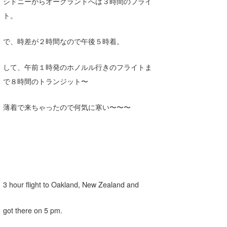
シドニーからオークランドへは３時間のフライ
たっちー
ト。
ハンマー
で、時差が２時間なので午後５時着。
まっきー
して、午前１時発のホノルル行きのフライトま
三輪予報士
で８時間のトランジット〜
小川予報士
薄着で来ちゃったので何気に寒い〜〜〜
上田純子
上條将美
唐澤予報士
SancheZ
3 hour flight to Oakland, New Zealand and
ゴン
got there on 5 pm.
米山予報士