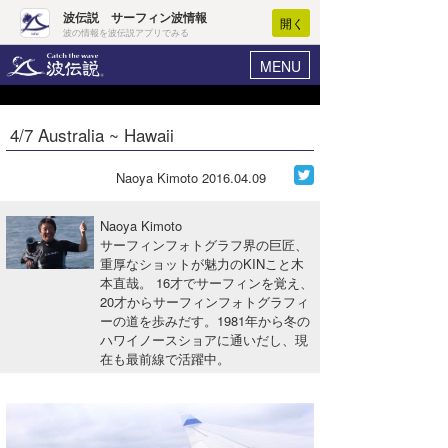
波伝説 サーフィン波情報
開く
波の情報を波伝説アプリでみる
MENU
ニュース
ヘルプ
マイホーム
4/7 Australia ~ Hawaii
Core Surf Japan
ログイン
コンテスト
Naoya Kimoto
2016.04.09
新規会員登録
ファッション/グッズ
Naoya Kimoto
波情報･概況
サーフィンフォトグラフ界の巨匠、
アート＆エンタメ
重厚なショットが魅力のKINこと木
波予想ツール
WAVE HUNTER
本直哉。 16才でサーフィンを覚え、
コラム
20才からサーフィンフォトグラフィ
気象情報
ーの道を歩みだす。1981年から冬の
ハワイノースショアに通いだし、現
トラベル
ニュース
在も最前線で活躍中。
ショップ情報
サーフィンエリアガイド
ショップ情報
ウラナミ
会員メニュー