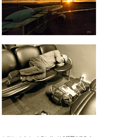
喜納海人
KID
KOBU
KY
MIN
mitz
OYZ
S.K
Soulman
VAGY
waka☆=
YUKI☆