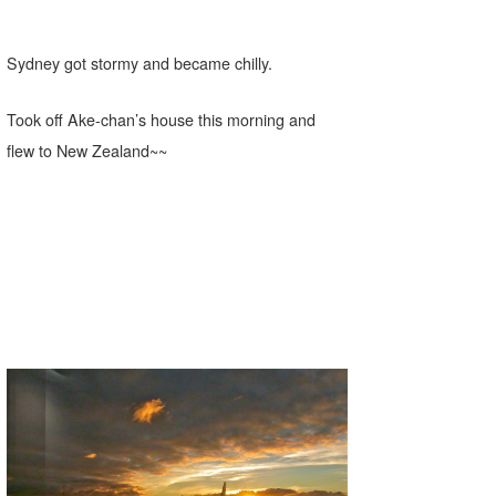
Core Surf Japan
Sydney got stormy and became chilly.
メディア
Naoya Kimoto
波伝説アンバサダー/プロライダー
mitsuteru Kamio
SURFMEDIA
Took off Ake-chan’s house this morning and
flew to New Zealand~~
波伝説スタッフ
Yasunari Inoue
Colors MAGAZINE
福島寿実子
Yoshiyuki Obata
WAVAL
中浦“JET”章
☆加藤
波伝説
arukasvision
嵯峨明日香
+☆maki☆+
DELTA FORCE SURF
進士剛光
Aichan
CBA Films
田原啓江
chan-U
熊谷素子
植村未来
ECE
NOBUFUKU
G◎Da
大野”MAR”修聖
H