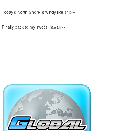
Today’s North Shore is windy like shit~~
Finally back to my sweet Hawaii~~