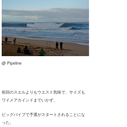
喜納海人
KID
KOBU
KY
MIN
mitz
@ Pipeline
OYZ
S.K
Soulman
前回のスエルよりもウエスト気味で、サイズも
ワイメアカインドまでいかず、
VAGY
waka☆=
ビッグパイプで予選がスタートされることにな
った。
YUKI☆