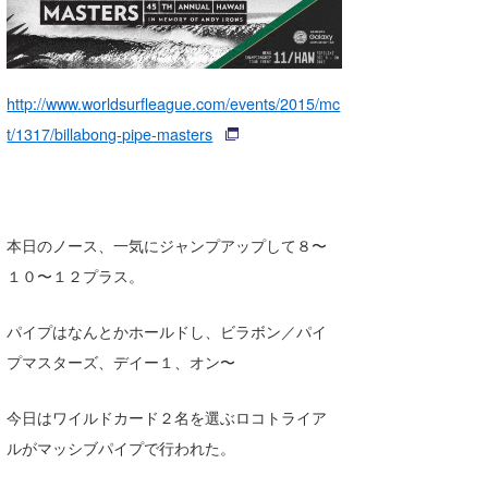
湘南
お知らせ
今月のプレゼント
千葉北
その他
http://www.worldsurfleague.com/events/2015/mc
伊豆
ルール＆How to
t/1317/billabong-pipe-masters
千葉南
VOTE!
大阪
サーファーズ
四国
本日のノース、一気にジャンプアップして８〜
１０〜１２プラス。
沖縄
パイプはなんとかホールドし、ビラボン／パイ
プマスターズ、デイー１、オン〜
今日はワイルドカード２名を選ぶロコトライア
ルがマッシブパイプで行われた。
ライター/寄稿メディア