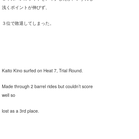
浅くポイントが伸びず、
３位で敗退してしまった。
Kaito Kino surfed on Heat 7, Trial Round.
Made through 2 barrel rides but couldn’t score
well so
lost as a 3rd place.