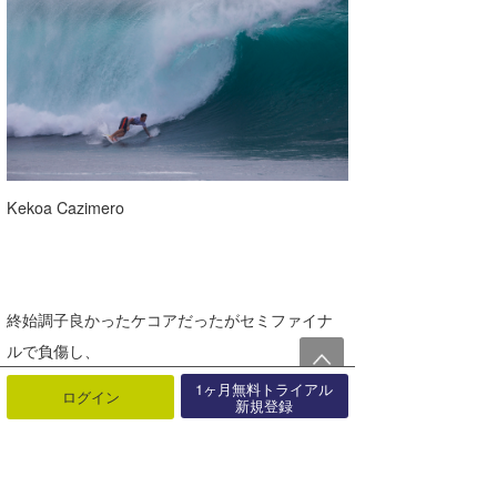
Kekoa Cazimero
終始調子良かったケコアだったがセミファイナ
ルで負傷し、
1ヶ月無料トライアル
ログイン
新規登録
ファイナルに出場はしたものの精彩を欠き、
４位でワイルドカードを手にする事が出来なか
った。