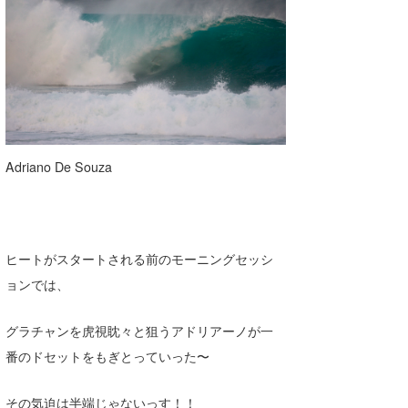
wanda
予報士 hiro.
banpaku
Mr.K
Adriano De Souza
chappy
Romisea
ヒートがスタートされる前のモーニングセッシ
ョンでは、
グラチャンを虎視眈々と狙うアドリアーノが一
番のドセットをもぎとっていった〜
その気迫は半端じゃないっす！！