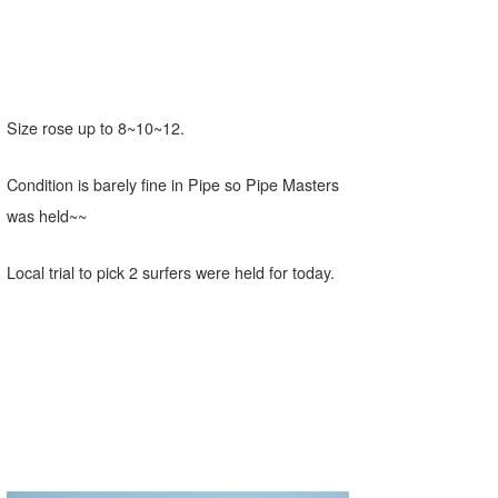
Core Surf Japan
メディア
Naoya Kimoto
波伝説アンバサダー/プロライダー
mitsuteru Kamio
SURFMEDIA
Size rose up to 8~10~12.
波伝説スタッフ
Yasunari Inoue
Colors MAGAZINE
福島寿実子
Condition is barely fine in Pipe so Pipe Masters
Yoshiyuki Obata
WAVAL
中浦“JET”章
☆加藤
波伝説
was held~~
arukasvision
嵯峨明日香
+☆maki☆+
Local trial to pick 2 surfers were held for today.
DELTA FORCE SURF
進士剛光
Aichan
CBA Films
田原啓江
chan-U
熊谷素子
植村未来
ECE
NOBUFUKU
G◎Da
大野”MAR”修聖
H