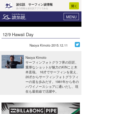
波伝説 サーフィン波情報
開く
波の情報を波伝説アプリでみる
MENU
ニュース
ヘルプ
マイホーム
12/9 Hawaii Day
Core Surf Japan
ログイン
コンテスト
Naoya Kimoto
2015.12.11
新規会員登録
ファッション/グッズ
Naoya Kimoto
波情報･概況
サーフィンフォトグラフ界の巨匠、
アート＆エンタメ
重厚なショットが魅力のKINこと木
波予想ツール
WAVE HUNTER
本直哉。 16才でサーフィンを覚え、
コラム
20才からサーフィンフォトグラフィ
気象情報
ーの道を歩みだす。1981年から冬の
ハワイノースショアに通いだし、現
トラベル
ニュース
在も最前線で活躍中。
ショップ情報
サーフィンエリアガイド
ショップ情報
ウラナミ
会員メニュー