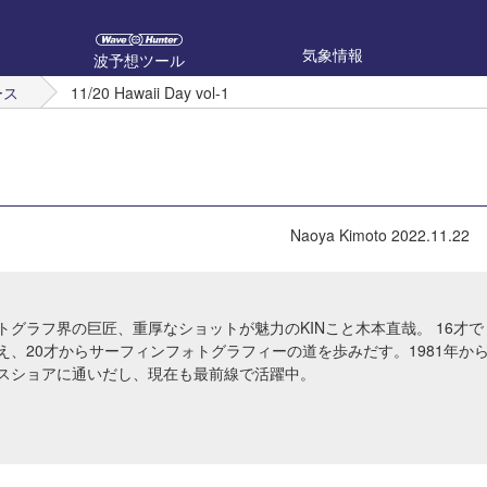
気象情報
波予想ツール
ース
11/20 Hawaii Day vol-1
Naoya Kimoto
2022.11.22
トグラフ界の巨匠、重厚なショットが魅力のKINこと木本直哉。 16才で
え、20才からサーフィンフォトグラフィーの道を歩みだす。1981年か
スショアに通いだし、現在も最前線で活躍中。