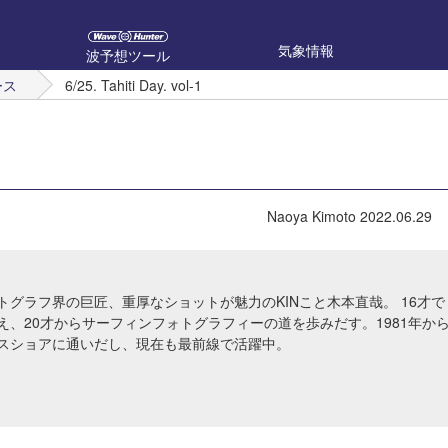
気象情報
波予想ツール
ース
6/25. Tahiti Day. vol-1
Naoya Kimoto
2022.06.29
トグラフ界の巨匠、重厚なショットが魅力のKINこと木本直哉。 16才で
え、20才からサーフィンフォトグラフィーの道を歩みだす。1981年か
スショアに通いだし、現在も最前線で活躍中。