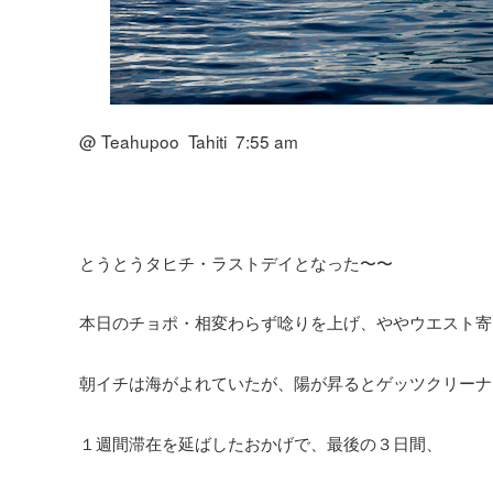
@ Teahupoo Tahiti 7:55 am
とうとうタヒチ・ラストデイとなった〜〜
本日のチョポ・相変わらず唸りを上げ、ややウエスト寄
朝イチは海がよれていたが、陽が昇るとゲッツクリーナ
１週間滞在を延ばしたおかげで、最後の３日間、