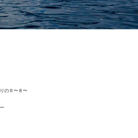
りの６〜８〜
ー